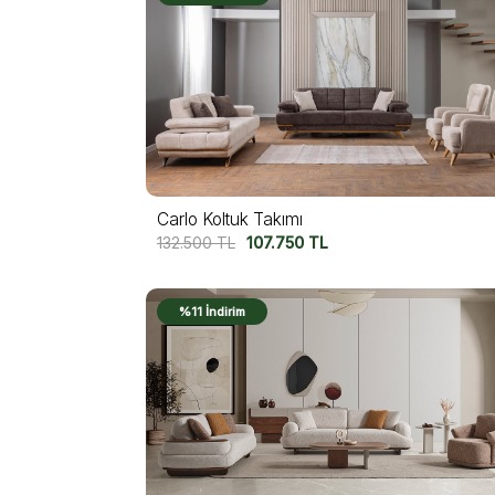
Carlo Koltuk Takımı
132.500
TL
107.750
TL
%11 İndirim