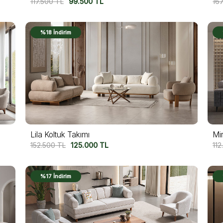
117.500
TL
99.500
TL
16
%18 İndirim
Lila Koltuk Takımı
Mi
152.500
TL
125.000
TL
112
%17 İndirim