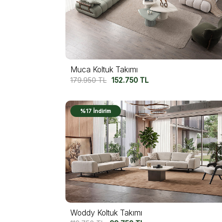
Muca Koltuk Takımı
179.950
TL
152.750
TL
%17 İndirim
Woddy Koltuk Takımı