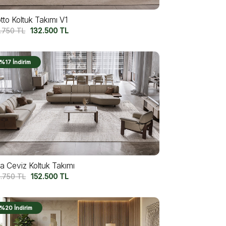
tto Koltuk Takımı V1
2.750
TL
132.500
TL
%17 İndirim
sa Ceviz Koltuk Takımı
2.750
TL
152.500
TL
%20 İndirim