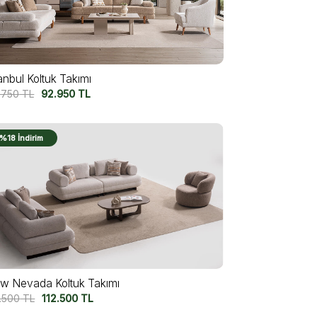
anbul Koltuk Takımı
.750
TL
92.950
TL
%18 İndirim
w Nevada Koltuk Takımı
7.500
TL
112.500
TL