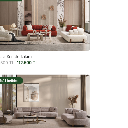
ura Koltuk Takımı
7.500
TL
112.500
TL
%13 İndirim