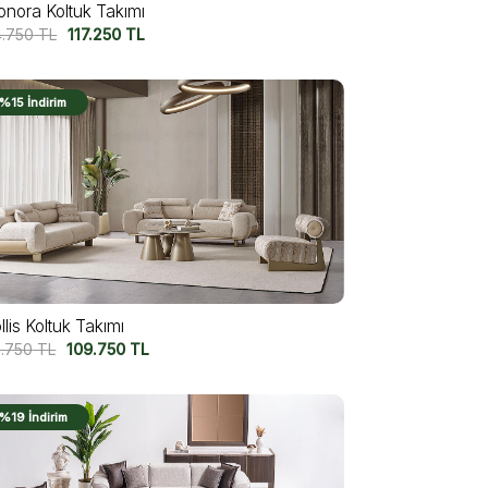
onora Koltuk Takımı
4.750
TL
117.250
TL
%15 İndirim
lis Koltuk Takımı
9.750
TL
109.750
TL
%19 İndirim