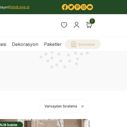
layın!
Şimdi üye ol
0
esi
Dekorasyon
Paketler
Exclusive
%18 İndirim