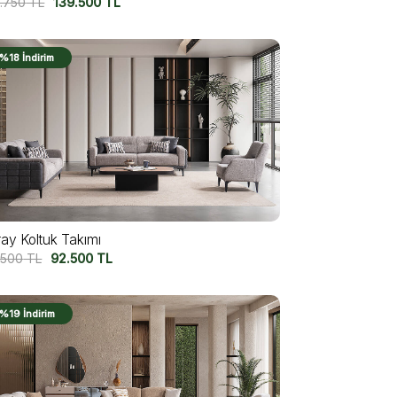
7.750
TL
139.500
TL
%18 İndirim
ray Koltuk Takımı
.500
TL
92.500
TL
%19 İndirim