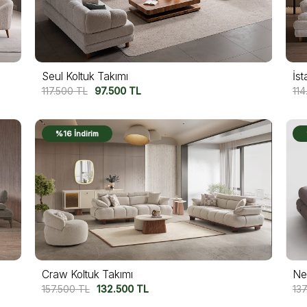
Seul Koltuk Takımı
İst
117.500
TL
97.500
TL
114
%16 İndirim
Craw Koltuk Takımı
Ne
157.500
TL
132.500
TL
13