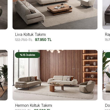
Liva Koltuk Takımı
Ra
122.750
TL
97.950
TL
15
%15 İndirim
Hermon Koltuk Takımı
Do