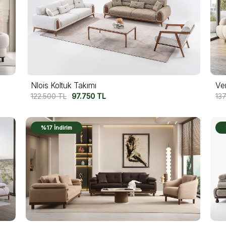
Nlois Koltuk Takımı
Ve
122.500
TL
97.750
TL
13
%17 İndirim