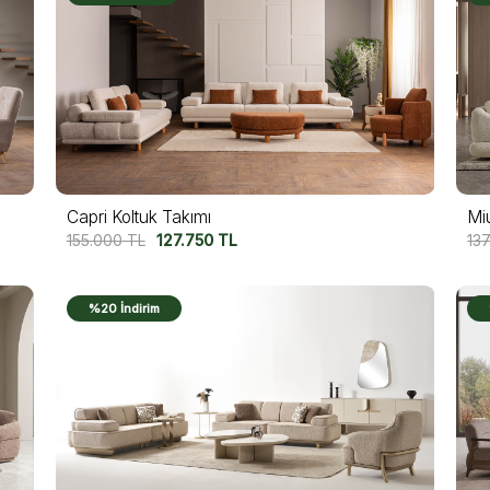
Capri Koltuk Takımı
Mi
155.000
TL
127.750
TL
13
%20 İndirim