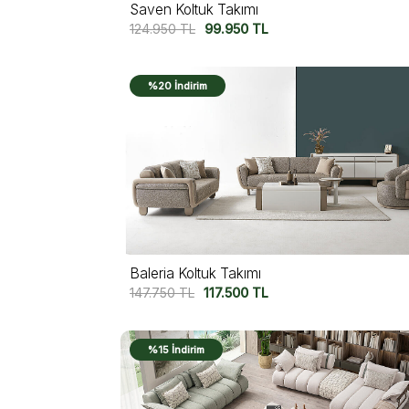
Saven Koltuk Takımı
124.950
TL
99.950
TL
%20 İndirim
Baleria Koltuk Takımı
147.750
TL
117.500
TL
%15 İndirim