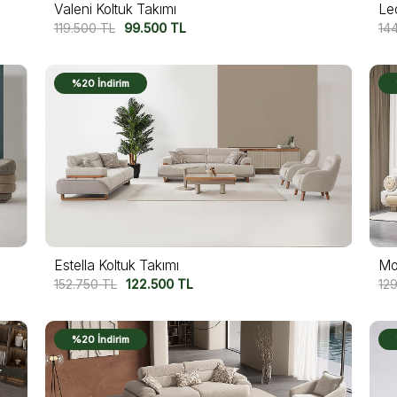
Valeni Koltuk Takımı
Le
119.500
TL
99.500
TL
14
%20 İndirim
Estella Koltuk Takımı
Mol
152.750
TL
122.500
TL
12
%20 İndirim