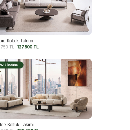
pid Koltuk Takımı
7.750
TL
127.500
TL
%17 İndirim
lce Koltuk Takımı