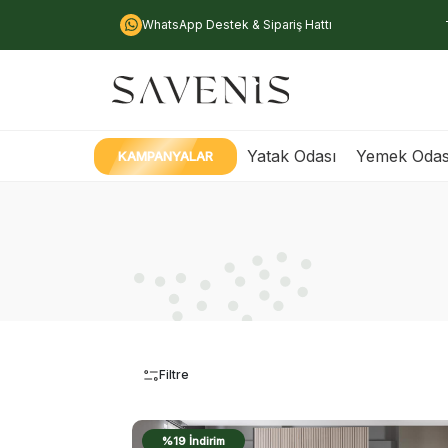
WhatsApp Destek & Sipariş Hattı
Yatak Odası
Yemek Odas
KAMPANYALAR
Filtre
%19 İndirim