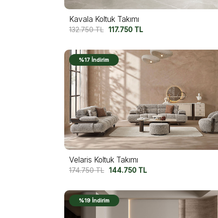
Kavala Koltuk Takımı
132.750
TL
117.750
TL
%17 İndirim
Velaris Koltuk Takımı
174.750
TL
144.750
TL
%19 İndirim