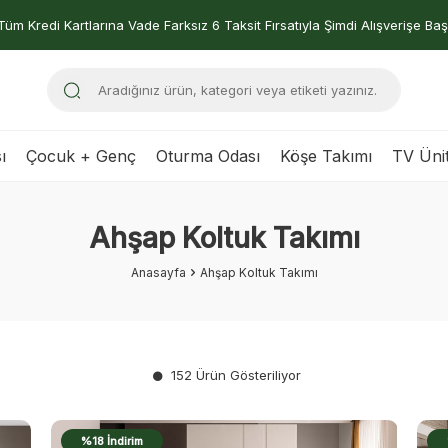
Tüm Kredi Kartlarına Vade Farksız 6 Taksit Fırsatıyla Şimdi Alışverişe Baş
ı
Çocuk + Genç
Oturma Odası
Köşe Takımı
TV Ünit
Ahşap Koltuk Takımı
Anasayfa
Ahşap Koltuk Takımı
152 Ürün Gösteriliyor
%18 İndirim