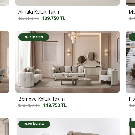
Almata Koltuk Takımı
Mo
137.750
TL
109.750
TL
15
%17 İndirim
Bernova Koltuk Takımı
Pi
179.950
TL
149.750
TL
18
%20 İndirim