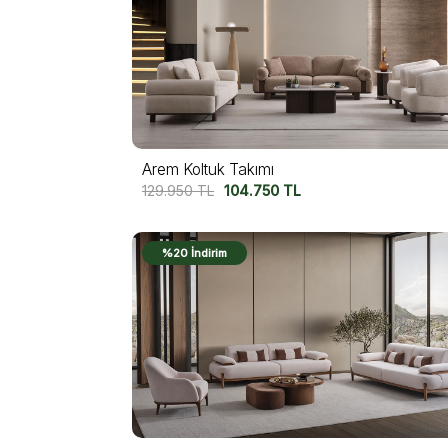
Arem Koltuk Takımı
129.950
TL
104.750
TL
%20 İndirim