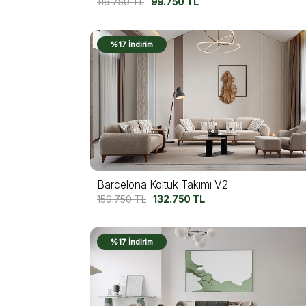
119.750
TL
99.750
TL
%17 İndirim
Barcelona Koltuk Takımı V2
159.750
TL
132.750
TL
%17 İndirim