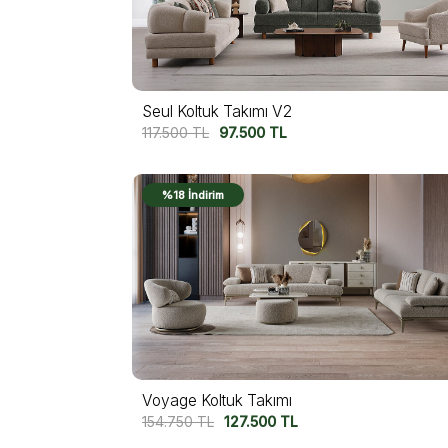
Seul Koltuk Takımı V2
117.500
TL
97.500
TL
%18 İndirim
Voyage Koltuk Takımı
154.750
TL
127.500
TL