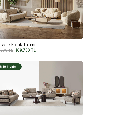
rsace Koltuk Takımı
7.500
TL
109.750
TL
%19 İndirim