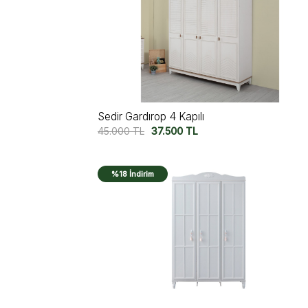
Sedir Gardırop 4 Kapılı
45.000
TL
37.500
TL
%18 İndirim