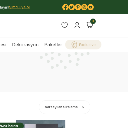
layın!
Şimdi üye ol
0
esi
Dekorasyon
Paketler
Exclusive
%23 İndirim