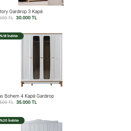
tory Gardırop 3 Kapılı
.500
TL
30.000
TL
%18 İndirim
as Bohem 4 Kapılı Gardırop
.500
TL
35.000
TL
%20 İndirim