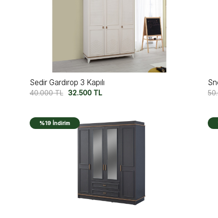
Sedir Gardırop 3 Kapılı
Sn
40.000
TL
32.500
TL
50
%19 İndirim