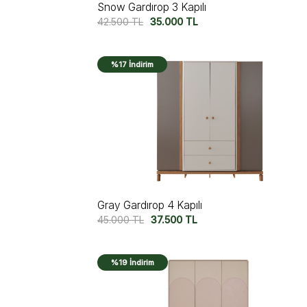
Snow Gardırop 3 Kapılı
42.500
TL
35.000
TL
%17 İndirim
Gray Gardırop 4 Kapılı
45.000
TL
37.500
TL
%19 İndirim