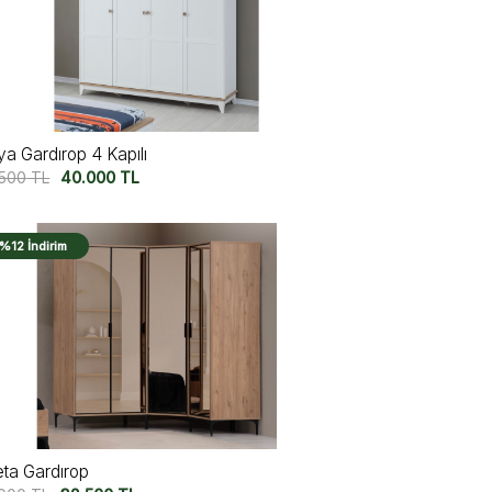
ya Gardırop 4 Kapılı
.500
TL
40.000
TL
%12 İndirim
eta Gardırop