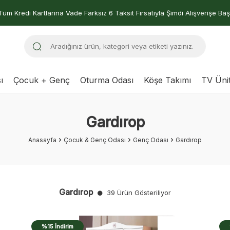
Tüm Kredi Kartlarına Vade Farksız 6 Taksit Fırsatıyla Şimdi Alışverişe Baş
ı
Çocuk + Genç
Oturma Odası
Köşe Takımı
TV Ünit
Gardırop
Anasayfa
Çocuk & Genç Odası
Genç Odası
Gardırop
Gardırop
39 Ürün Gösteriliyor
%15 İndirim