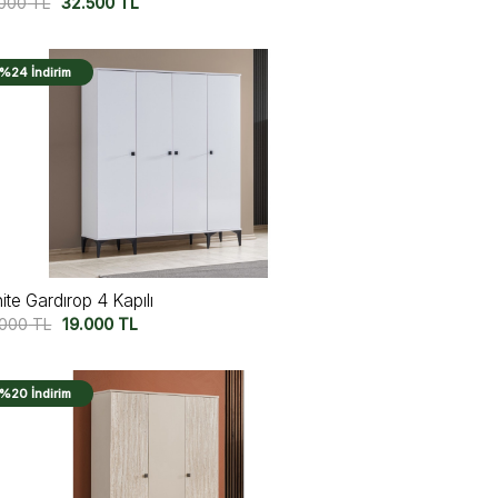
.000
TL
32.500
TL
%24 İndirim
ite Gardırop 4 Kapılı
.000
TL
19.000
TL
%20 İndirim