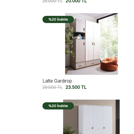
25.000
TL
20.000
TL
%20 İndirim
Latte Gardırop
29.500
TL
23.500
TL
%20 İndirim