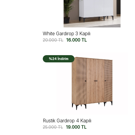
White Gardırop 3 Kapılı
20.000
TL
16.000
TL
%24 İndirim
Rustik Gardırop 4 Kapılı
25.000
TL
19.000
TL