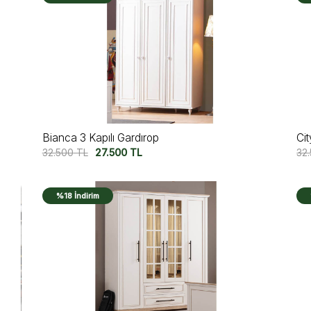
Bianca 3 Kapılı Gardırop
Cit
32.500
TL
27.500
TL
32
%18 İndirim