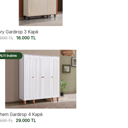
ry Gardırop 3 Kapılı
.000
TL
16.000
TL
%11 İndirim
hem Gardırop 4 Kapılı
.500
TL
29.000
TL