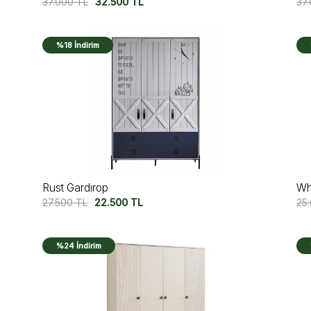
37.000
TL
32.500
TL
37
%18 İndirim
Rust Gardırop
Wh
27.500
TL
22.500
TL
25
%24 İndirim