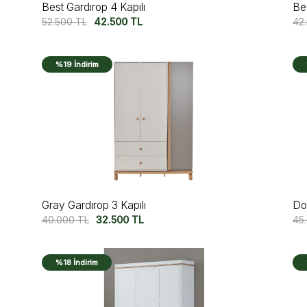
Best Gardırop 4 Kapılı
Bes
52.500
TL
42.500
TL
42
%19 İndirim
Gray Gardırop 3 Kapılı
Do
40.000
TL
32.500
TL
45
%18 İndirim