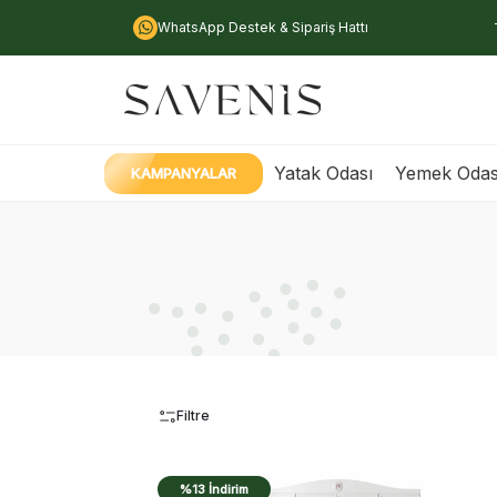
WhatsApp Destek & Sipariş Hattı
Yatak Odası
Yemek Odas
KAMPANYALAR
Filtre
%13 İndirim