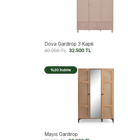
Dova Gardırop 3 Kapılı
40.000
TL
32.500
TL
%20 İndirim
Mayıs Gardırop