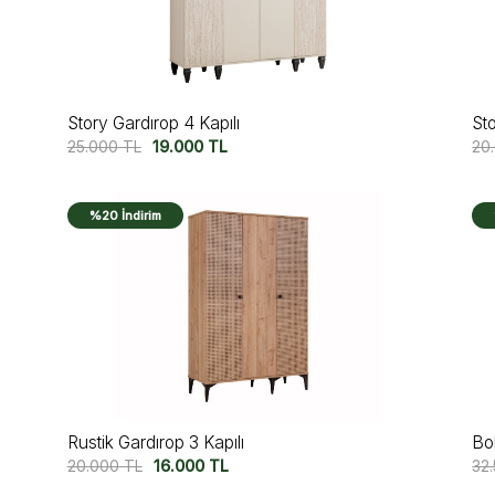
Story Gardırop 4 Kapılı
Sto
25.000
TL
19.000
TL
20
%20 İndirim
Rustik Gardırop 3 Kapılı
Bo
20.000
TL
16.000
TL
32