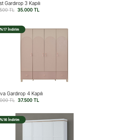
t Gardırop 3 Kapılı
.500
TL
35.000
TL
%17 İndirim
va Gardırop 4 Kapılı
.000
TL
37.500
TL
%16 İndirim