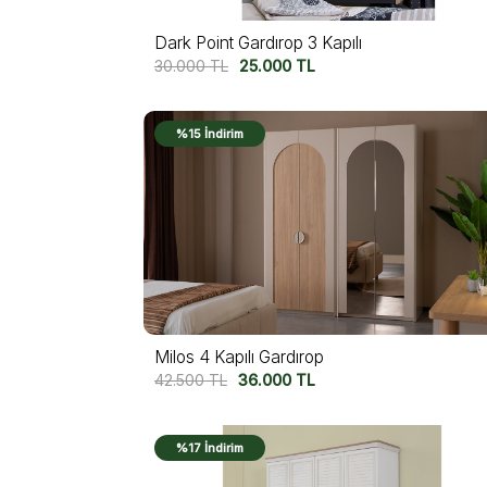
Dark Point Gardırop 3 Kapılı
30.000
TL
25.000
TL
%15 İndirim
Milos 4 Kapılı Gardırop
42.500
TL
36.000
TL
%17 İndirim