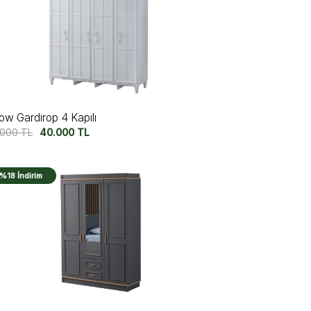
ow Gardırop 4 Kapılı
.000
TL
40.000
TL
%18 İndirim