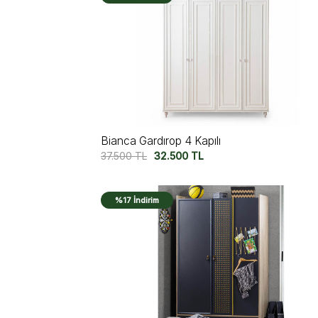
Bianca Gardırop 4 Kapılı
37.500
TL
32.500
TL
%17 İndirim