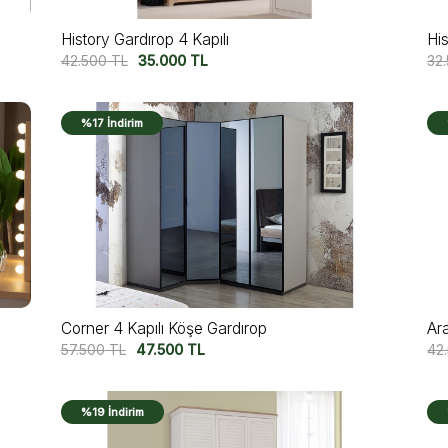
History Gardırop 4 Kapılı
His
42.500
TL
35.000
TL
32
%17 İndirim
Corner 4 Kapılı Köşe Gardırop
Ar
57.500
TL
47.500
TL
42
%19 İndirim