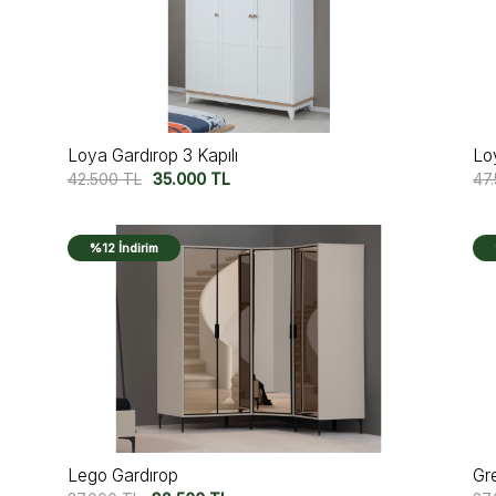
Loya Gardırop 3 Kapılı
Lo
42.500
TL
35.000
TL
47
%12 İndirim
Lego Gardırop
Gr