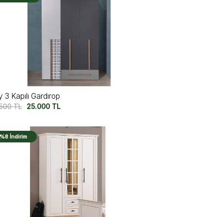
y 3 Kapılı Gardırop
.500
TL
25.000
TL
%8 İndirim