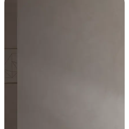
Koltuk Takımlarında
BÜYÜK İNDİRİM
%25'e varan Fırsatlar
Kampanya Oturma Odası
Kategorisindeki Ürünler
İçin Geçerlidir.