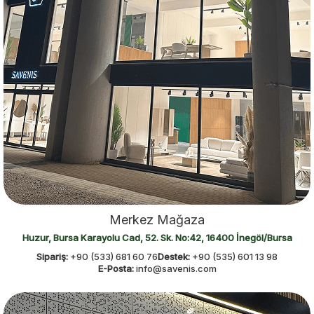
Alışverişe Başla
Merkez Mağaza
Huzur, Bursa Karayolu Cad, 52. Sk. No:42, 16400 İnegöl/Bursa
Sipariş:
+90 (533) 681 60 76
Destek:
+90 (535) 601 13 98
E-Posta:
info@savenis.com