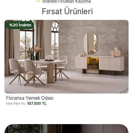
İndirimli Fırsatları Kaçırma
Fırsat Ürünleri
%18 İndirim
Floransa Yatak Odası
142.500
TL
117.500
TL