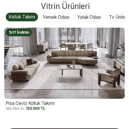
Vitrin Ürünleri
Koltuk Takımı
Yemek Odası
Yatak Odası
Tv Ünitesi
%19 İndirim
Lotus Line Koltuk Takımı
145.000
TL
117.500
TL