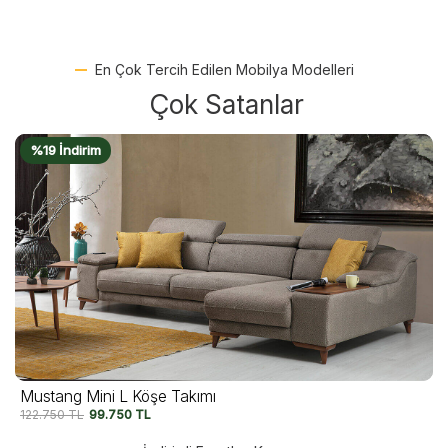
En Çok Tercih Edilen Mobilya Modelleri
Çok Satanlar
%18 İndirim
Portego Yatak Odası
142.500
TL
117.500
TL