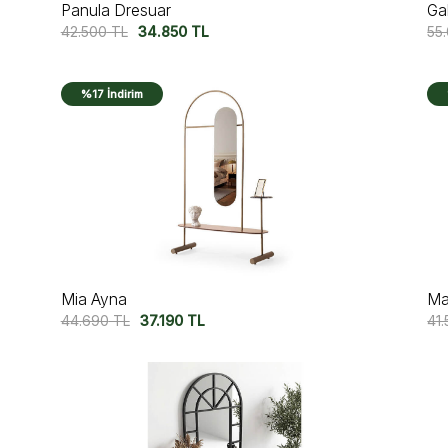
Panula Dresuar
Ga
42.500
TL
34.850
TL
55
%17 İndirim
Mia Ayna
Ma
44.690
TL
37.190
TL
41