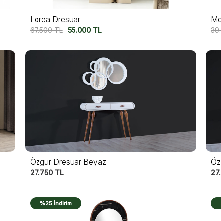
Lorea Dresuar
Mo
67.500
TL
55.000
TL
39
Öz
Özgür Dresuar Beyaz
27
27.750
TL
%25 İndirim