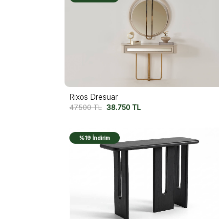
Rixos Dresuar
47.500
TL
38.750
TL
%19 İndirim