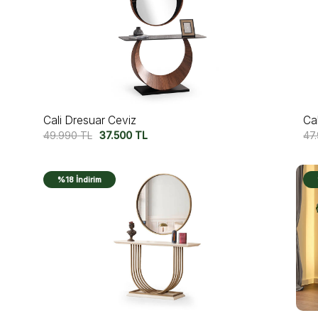
Cali Dresuar Ceviz
Cal
49.990
TL
37.500
TL
47
%18 İndirim