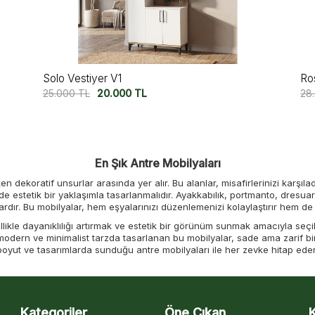
Ro
Solo Vestiyer V1
28
25.000
TL
20.000
TL
En Şık Antre Mobilyaları
en dekoratif unsurlar arasında yer alır. Bu alanlar, misafirlerinizi karşılad
estetik bir yaklaşımla tasarlanmalıdır. Ayakkabılık,
portmanto
,
dresuar
ardır. Bu mobilyalar, hem eşyalarınızı düzenlemenizi kolaylaştırır hem de ş
likle dayanıklılığı artırmak ve estetik bir görünüm sunmak amacıyla seçili
 modern ve minimalist tarzda tasarlanan bu mobilyalar, sade ama zarif b
 boyut ve tasarımlarda sunduğu antre mobilyaları ile her zevke hitap ed
 olarak doğru mobilya seçimi oldukça önemlidir. Dar alanlarda kompakt v
ebilir.
Antre mobilyaları
, evinizin dekorasyon tarzına uygun şekilde seçi
bir karşılama alanı sunar.
Kategoriler
Antre ve Hol Mobilya Fiyatları
Öne Çıkan