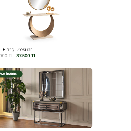
i Pirinç Dresuar
.990
TL
37.500
TL
%9 İndirim