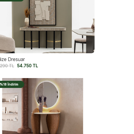
lize Dresuar
.290
TL
54.750
TL
%18 İndirim