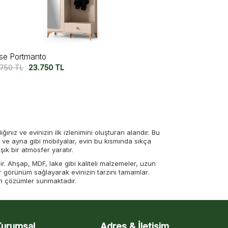
se Portmanto
.750
TL
23.750
TL
ığınız ve evinizin ilk izlenimini oluşturan alandır. Bu
ve ayna gibi mobilyalar, evin bu kısmında sıkça
ık bir atmosfer yaratır.
r. Ahşap, MDF, lake gibi kaliteli malzemeler, uzun
ir görünüm sağlayarak evinizin tarzını tamamlar.
en çözümler sunmaktadır.
e çok amaçlı mobilyalar tercih edilirken, geniş
ldiğinde hem işlevsel bir düzen sağlar hem de şık
Kurumsal
Adres & İletişim