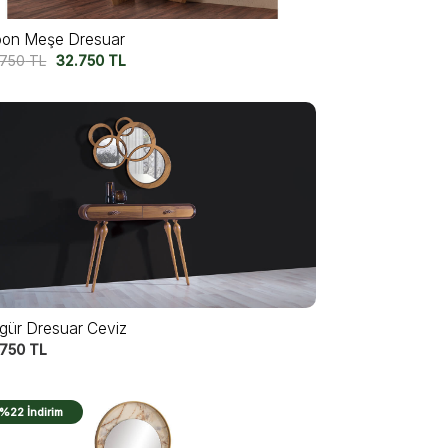
on Meşe Dresuar
.750
TL
32.750
TL
gür Dresuar Ceviz
.750
TL
%22 İndirim