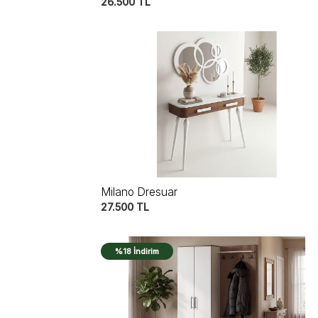
26.500
TL
Milano Dresuar
27.500
TL
%18 İndirim