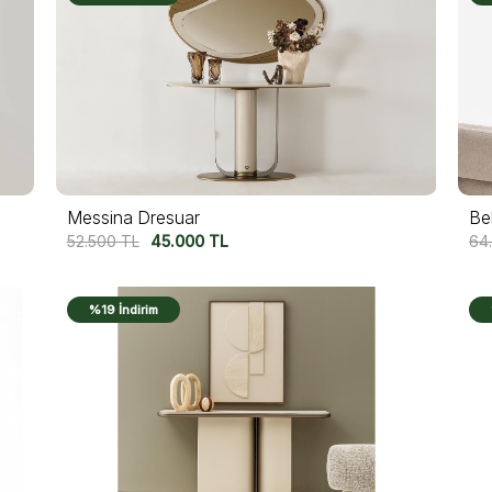
Messina Dresuar
Be
52.500
TL
45.000
TL
64
%19 İndirim