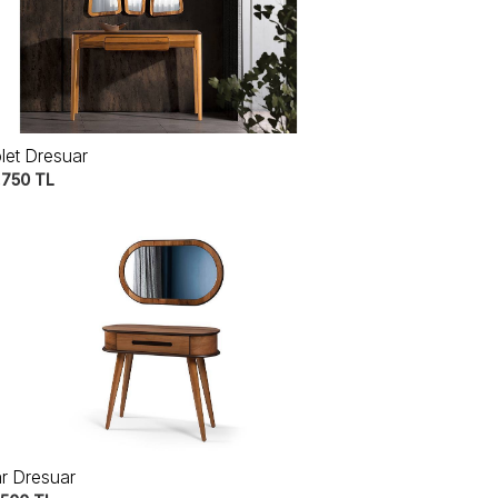
olet Dresuar
.750
TL
ar Dresuar