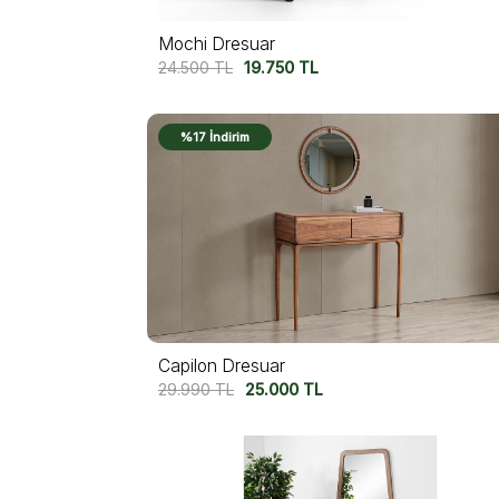
Mochi Dresuar
24.500
TL
19.750
TL
%17 İndirim
Capilon Dresuar
29.990
TL
25.000
TL