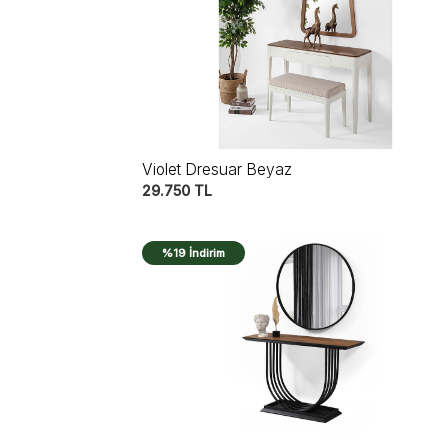
Violet Dresuar Beyaz
29.750
TL
%19 İndirim