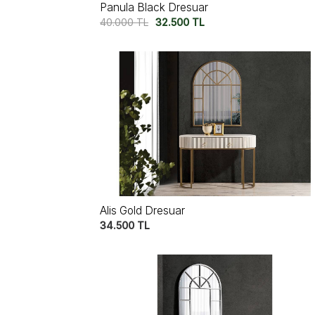
Panula Black Dresuar
40.000
TL
32.500
TL
Alis Gold Dresuar
34.500
TL