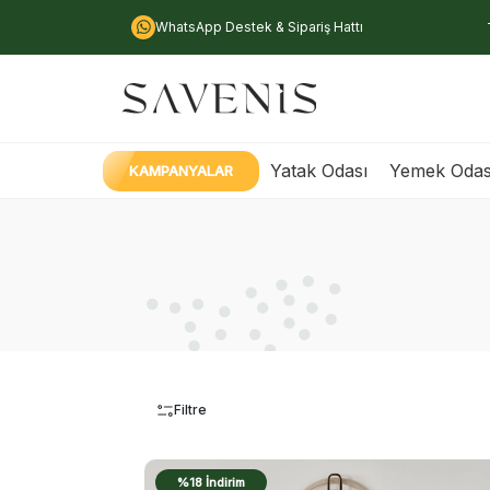
WhatsApp Destek & Sipariş Hattı
Yatak Odası
Yemek Odas
KAMPANYALAR
Filtre
%18 İndirim