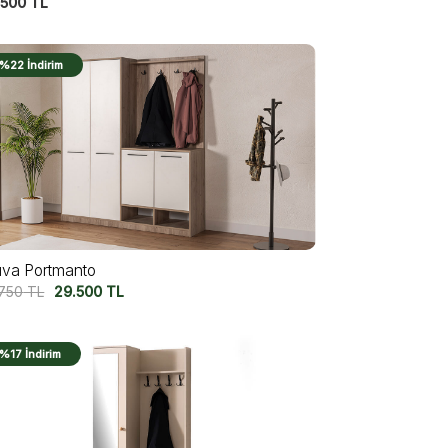
.500
TL
%22 İndirim
uva Portmanto
.750
TL
29.500
TL
%17 İndirim