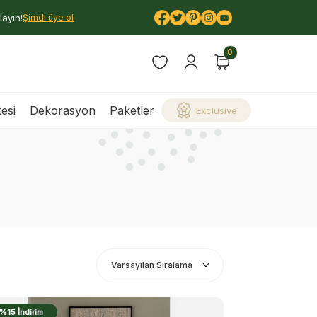
layın!
Şimdi üye ol
0
esi
Dekorasyon
Paketler
Exclusive
%15 İndirim