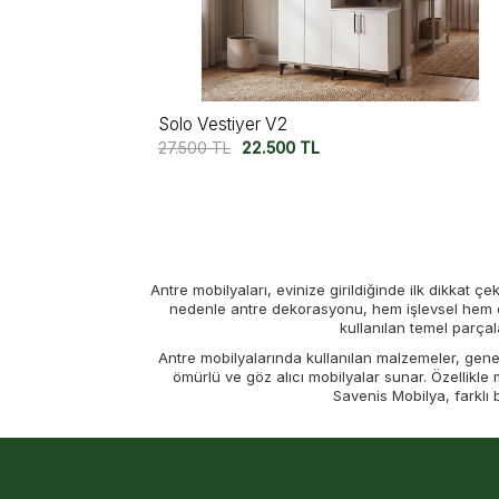
Solo Vestiyer V2
27.500
TL
22.500
TL
Antre mobilyaları, evinize girildiğinde ilk dikkat çek
nedenle antre dekorasyonu, hem işlevsel hem de 
kullanılan temel parçal
Antre mobilyalarında kullanılan malzemeler, genel
ömürlü ve göz alıcı mobilyalar sunar. Özellikle
Savenis Mobilya, farklı
Koridorlarınızın dar veya geniş olmasına bağlı
antrelerde dekoratif detaylara daha fazla yer veril