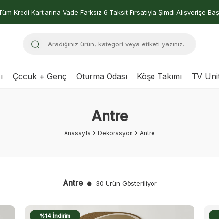
Tüm Kredi Kartlarına Vade Farksız 6 Taksit Fırsatıyla Şimdi Alışverişe Baş
ı
Çocuk + Genç
Oturma Odası
Köşe Takımı
TV Ünit
Antre
Anasayfa
Dekorasyon
Antre
Antre
30 Ürün Gösteriliyor
%14 İndirim