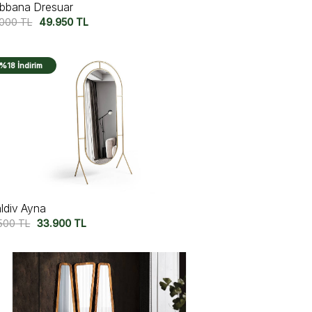
bbana Dresuar
.000
TL
49.950
TL
%18 İndirim
ldiv Ayna
.500
TL
33.900
TL