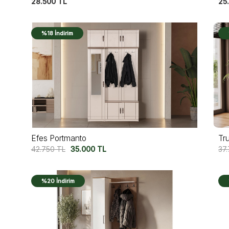
28.500
TL
25
%18 İndirim
Efes Portmanto
Tr
42.750
TL
35.000
TL
37
%20 İndirim