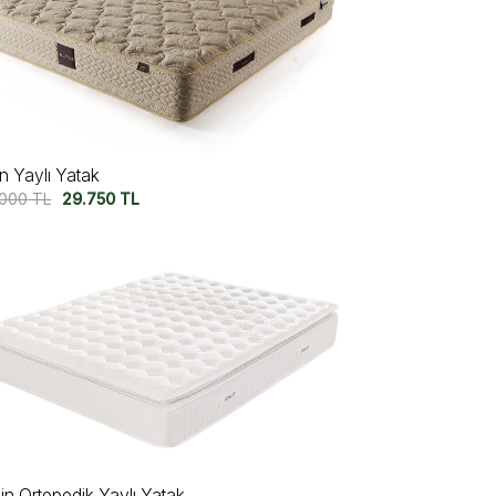
ın Yaylı Yatak
.000
TL
29.750
TL
in Ortopedik Yaylı Yatak