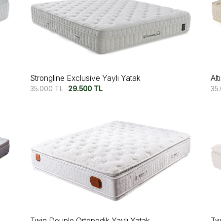
Strongline Exclusive Yaylı Yatak
Alt
35.000
TL
29.500
TL
35
Twin Douple Ortopedik Yaylı Yatak
Tw