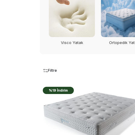
Visco Yatak
Ortopedik Ya
Filtre
%19 İndirim