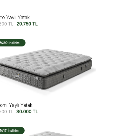
tro Yaylı Yatak
.500
TL
29.750
TL
%20 İndirim
omi Yaylı Yatak
.500
TL
30.000
TL
%17 İndirim