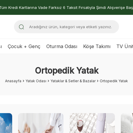
Tüm Kredi Kartlarına Vade Farksız 6 Taksit Fırsatıyla Şimdi Alışverişe Baş
ı
Çocuk + Genç
Oturma Odası
Köşe Takımı
TV Ünit
Ortopedik Yatak
Anasayfa
Yatak Odası
Yataklar & Setler & Bazalar
Ortopedik Yatak