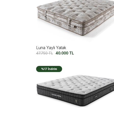
Luna Yaylı Yatak
47.750
TL
40.000
TL
%17 İndirim