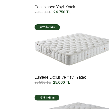
Casablanca Yaylı Yatak
29.950
TL
24.750
TL
%23 İndirim
Lumiere Exclusive Yaylı Yatak
32.500
TL
25.000
TL
%15 İndirim