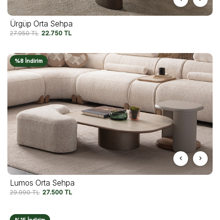
Ürgüp Orta Sehpa
27.950
TL
22.750
TL
%8 İndirim
Lumos Orta Sehpa
29.990
TL
27.500
TL
%15 İndirim