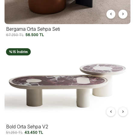
Bergama Orta Sehpa Seti
67.250
TL
56.500
TL
%15 İndirim
Bold Orta Sehpa V2
51.250
TL
43.450
TL