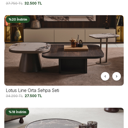
37.750
TL
32.500
TL
%20 İndirim
Lotus Line Orta Sehpa Seti
34.290
TL
27.500
TL
%18 İndirim