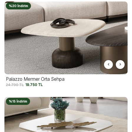
%20 İndirim
Palazzo Mermer Orta Sehpa
24.790
TL
19.750
TL
%15 İndirim