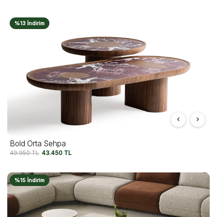
%13 İndirim
Bold Orta Sehpa
49.950
TL
43.450
TL
%15 İndirim