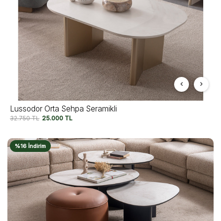
Lussodor Orta Sehpa Seramikli
32.750
TL
25.000
TL
%16 İndirim