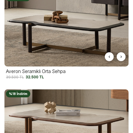
Averon Seramikli Orta Sehpa
39.500
TL
32.500
TL
%18 İndirim