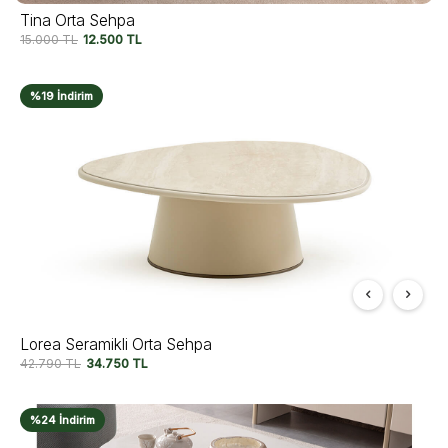
Tina Orta Sehpa
15.000
TL
12.500
TL
%19 İndirim
Lorea Seramikli Orta Sehpa
42.790
TL
34.750
TL
%24 İndirim