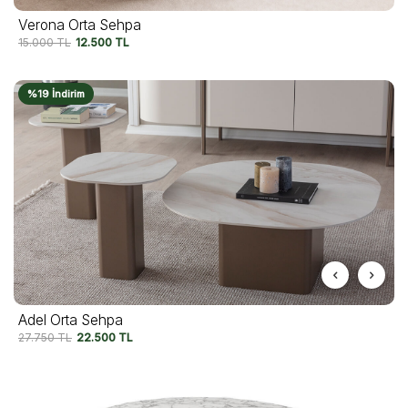
Verona Orta Sehpa
15.000
TL
12.500
TL
%19 İndirim
Adel Orta Sehpa
27.750
TL
22.500
TL