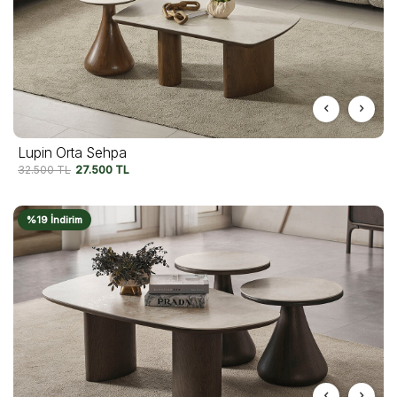
Lupin Orta Sehpa
32.500
TL
27.500
TL
%19 İndirim