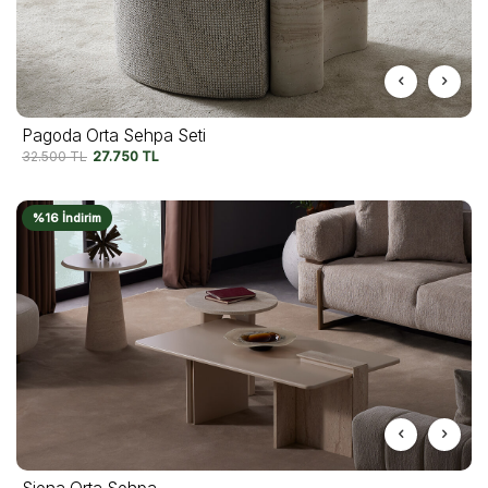
Pagoda Orta Sehpa Seti
32.500
TL
27.750
TL
%16 İndirim