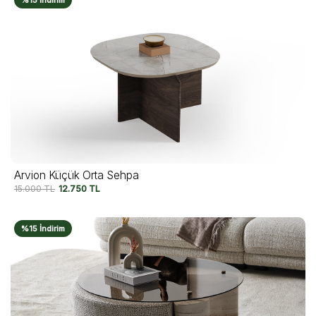
Arvion Küçük Orta Sehpa
15.000
TL
12.750
TL
%15 İndirim