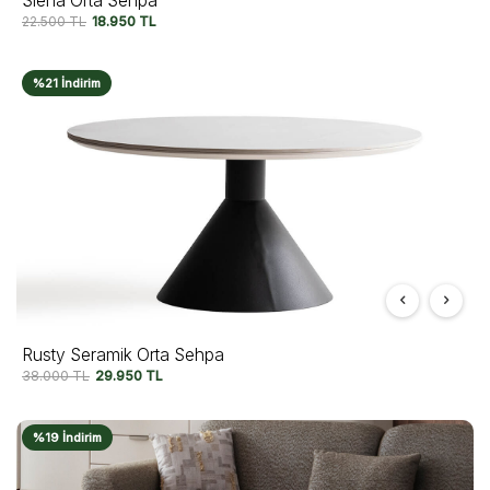
Siena Orta Sehpa
22.500
TL
18.950
TL
%21 İndirim
Rusty Seramik Orta Sehpa
38.000
TL
29.950
TL
%19 İndirim