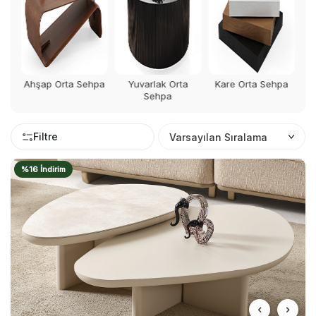
hpa
Yuvarlak Orta
Kare Orta Sehpa
Dikdörtgen Orta
Sehpa
Sehpa
Filtre
%16 İndirim