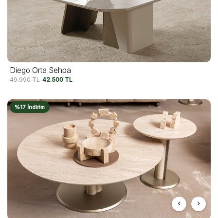
Diego Orta Sehpa
49.990
TL
42.500
TL
%17 İndirim