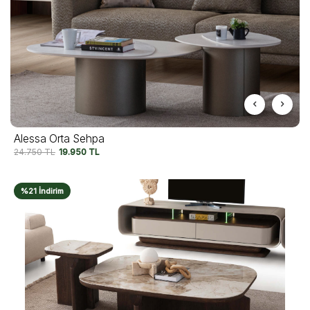
Alessa Orta Sehpa
24.750
TL
19.950
TL
%21 İndirim