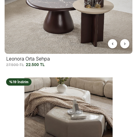
Leonora Orta Sehpa
27.500
TL
22.500
TL
%19 İndirim