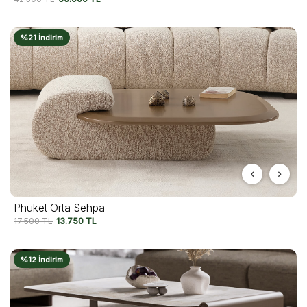
%21 İndirim
Phuket Orta Sehpa
17.500
TL
13.750
TL
%12 İndirim