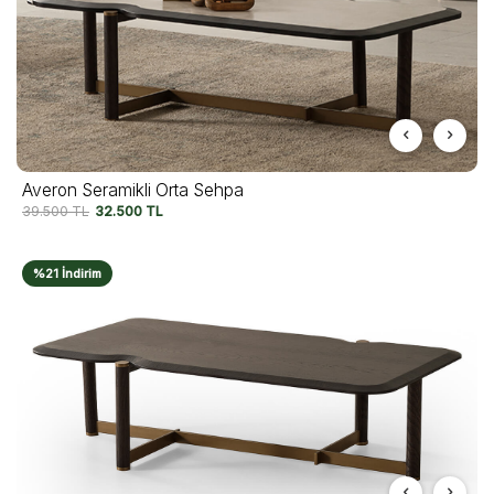
Averon Seramikli Orta Sehpa
39.500
TL
32.500
TL
%21 İndirim