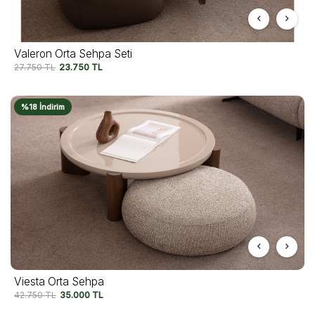
Valeron Orta Sehpa Seti
27.750
TL
23.750
TL
%18 İndirim
Viesta Orta Sehpa
42.750
TL
35.000
TL