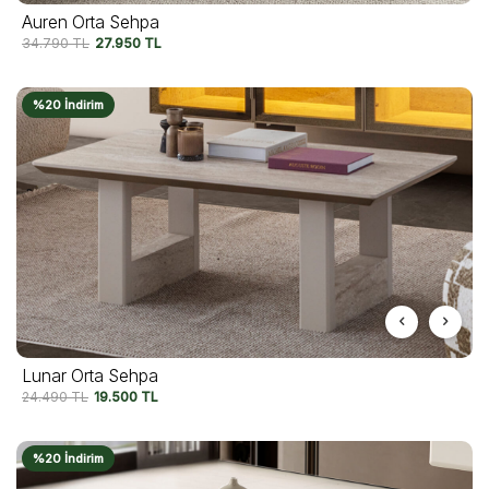
Auren Orta Sehpa
34.790
TL
27.950
TL
%20 İndirim
Lunar Orta Sehpa
24.490
TL
19.500
TL
%20 İndirim