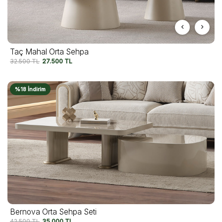
Taç Mahal Orta Sehpa
32.500
TL
27.500
TL
%18 İndirim
Bernova Orta Sehpa Seti
42.500
TL
35.000
TL