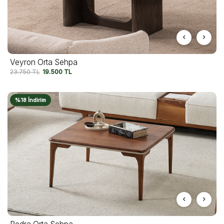
Veyron Orta Sehpa
23.750
TL
19.500
TL
%18 İndirim