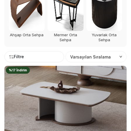
hpa
Mermer Orta
Yuvarlak Orta
Kare Orta Sehpa
D
Sehpa
Sehpa
Filtre
%17 İndirim