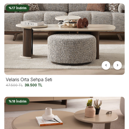
%17 İndirim
Velaris Orta Sehpa Seti
47.500
TL
39.500
TL
%18 İndirim