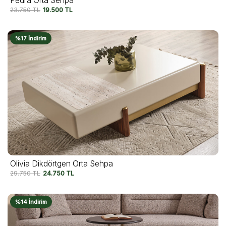
Pedra Orta Sehpa
23.750
TL
19.500
TL
%17 İndirim
Olivia Dikdörtgen Orta Sehpa
29.750
TL
24.750
TL
%14 İndirim