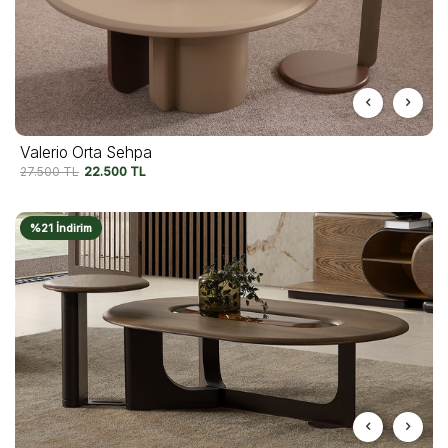
Valerio Orta Sehpa
27.500
TL
22.500
TL
%21 İndirim