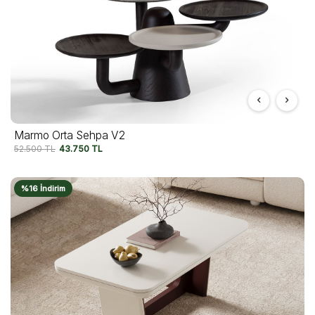
Marmo Orta Sehpa V2
52.500
TL
43.750
TL
%16 İndirim