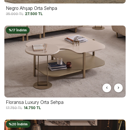
Negro Ahşap Orta Sehpa
35.000
TL
27.500
TL
%17 İndirim
Floransa Luxury Orta Sehpa
17.750
TL
14.750
TL
%20 İndirim