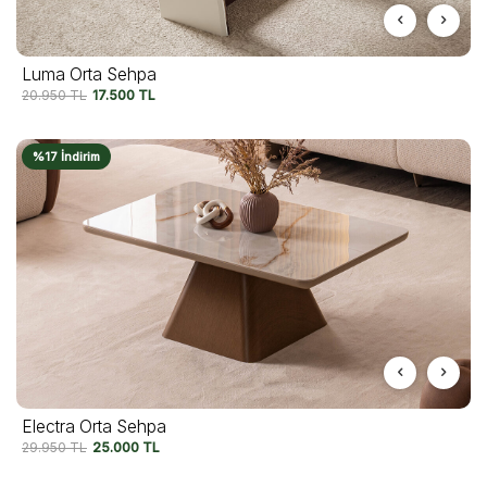
Luma Orta Sehpa
20.950
TL
17.500
TL
%17 İndirim
Electra Orta Sehpa
29.950
TL
25.000
TL