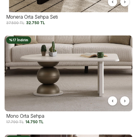
Monera Orta Sehpa Seti
37.500
TL
32.750
TL
%17 İndirim
Mono Orta Sehpa
17.790
TL
14.750
TL