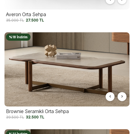
Averon Orta Sehpa
35.000
TL
27.500
TL
%18 İndirim
Brownie Seramikli Orta Sehpa
39.500
TL
32.500
TL
%21 İndirim