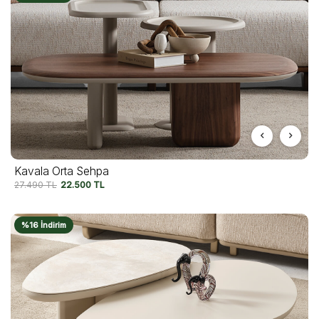
Kavala Orta Sehpa
27.490
TL
22.500
TL
%16 İndirim