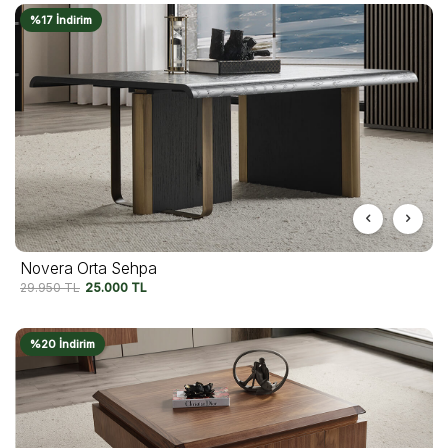
%17 İndirim
Novera Orta Sehpa
29.950
TL
25.000
TL
%20 İndirim