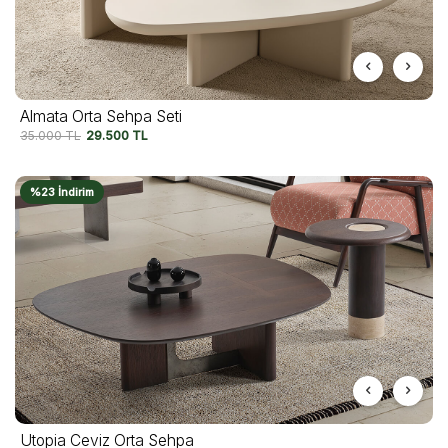
Almata Orta Sehpa Seti
35.000
TL
29.500
TL
%23 İndirim
Utopia Ceviz Orta Sehpa