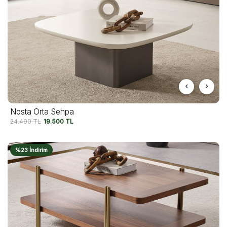
Nosta Orta Sehpa
24.490
TL
19.500
TL
%23 İndirim