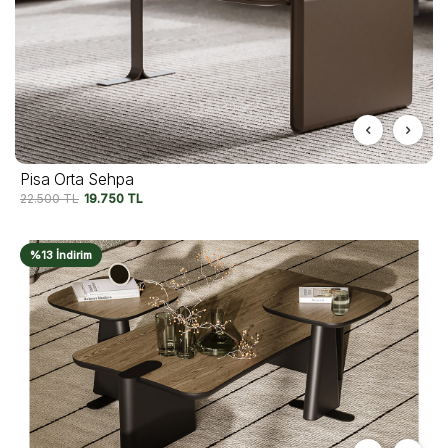
Pisa Orta Sehpa
22.500
TL
19.750
TL
%13 İndirim