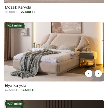
Mozaik Karyola
35.000
TL
27.500
TL
%21 İndirim
Elya Karyola
47.500
TL
37.500
TL
%17 İndirim