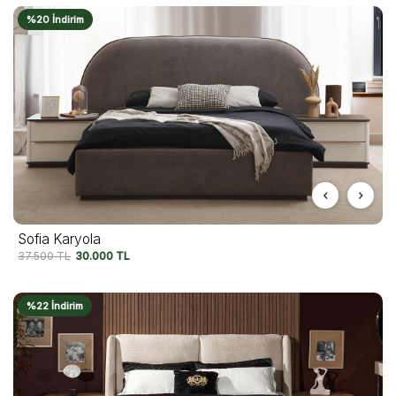
%20 İndirim
Sofia Karyola
37.500
TL
30.000
TL
%22 İndirim