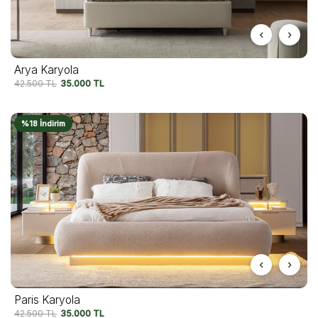
Arya Karyola
42.500
TL
35.000
TL
%18 İndirim
Paris Karyola
42.500
TL
35.000
TL