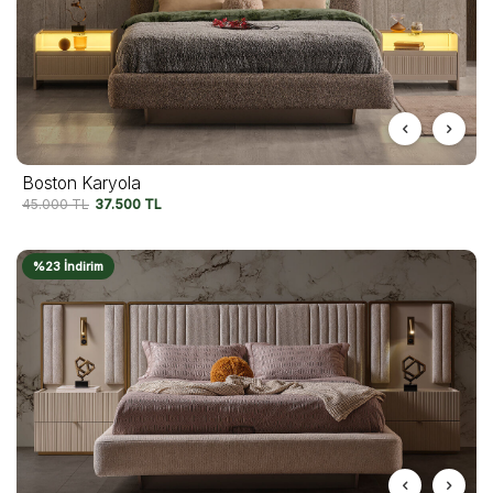
Boston Karyola
45.000
TL
37.500
TL
%23 İndirim