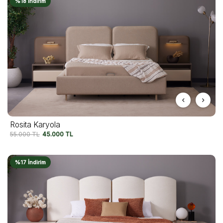
%18 İndirim
Rosita Karyola
55.000
TL
45.000
TL
%17 İndirim