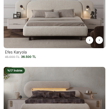
Efes Karyola
45.000
TL
36.500
TL
%17 İndirim