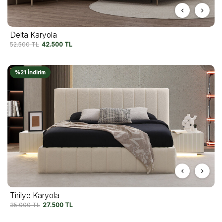
Delta Karyola
52.500
TL
42.500
TL
%21 İndirim
Tirilye Karyola
35.000
TL
27.500
TL