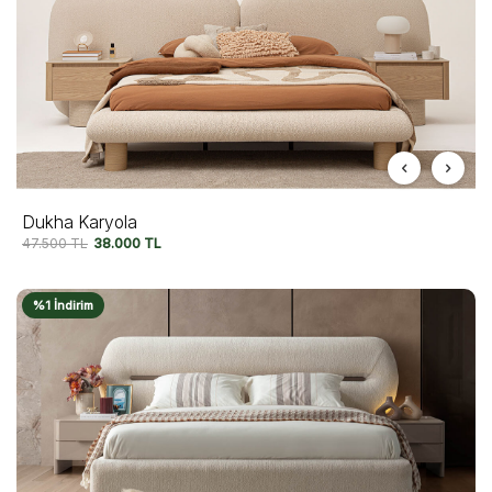
Dukha Karyola
47.500
TL
38.000
TL
%1 İndirim