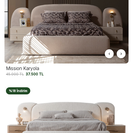
Mission Karyola
45.000
TL
37.500
TL
%18 İndirim