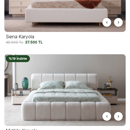
Siena Karyola
45.000
TL
37.500
TL
%19 İndirim