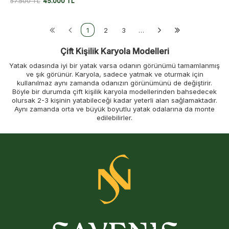
57.500
TL
45.000
TL
1
2
3
…
Çift Kişilik Karyola Modelleri
Yatak odasında iyi bir yatak varsa odanın görünümü tamamlanmış
ve şık görünür. Karyola, sadece yatmak ve oturmak için
kullanılmaz aynı zamanda odanızın görünümünü de değiştirir.
Böyle bir durumda çift kişilik karyola modellerinden bahsedecek
olursak 2-3 kişinin yatabileceği kadar yeterli alan sağlamaktadır.
Aynı zamanda orta ve büyük boyutlu yatak odalarına da monte
edilebilirler.
Piyasada masif ahşap, işlenmiş ahşap, metal veya ceviz
ağacından yapılmış birçok karyola çeşidi bulunmaktadır. İşlevsel
ve şık görünümlü karyola tercih ediyorsanız Savenis markamızın
sunmuş olduğu çekmeceli karyola modellerine göz
gezdirebilirsiniz. Böylece, yatağınızı koyacak bir karyolaya sahip
olurken, çekmecelerine çeşitli eşyalarınızı koyarak depolama
alanından tasarruf edebilirsiniz.
Her yatak tipinin kendine has farklı özellikleri bulunmaktadır.
Bazıları daha fazla dayanıklılık sağlarken, bazıları da çekici bir
tasarıma sahiptir. Evlerde genellikle metal yataklar yerine birinci
sınıf kalitede ahşaptan üretilen yataklar kullanılmaktadır. Eğer siz