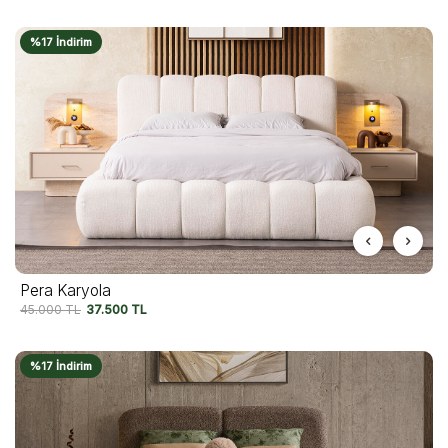
%17 İndirim
Pera Karyola
45.000
TL
37.500
TL
%17 İndirim