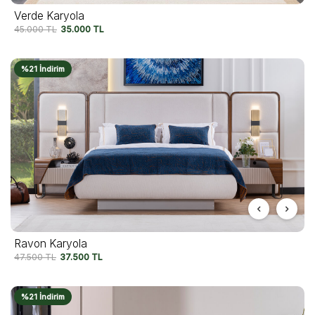
Verde Karyola
45.000
TL
35.000
TL
%21 İndirim
Ravon Karyola
47.500
TL
37.500
TL
%21 İndirim