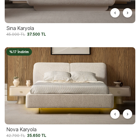
Sina Karyola
45.000
TL
37.500
TL
%17 İndirim
Nova Karyola
42.790
TL
35.650
TL