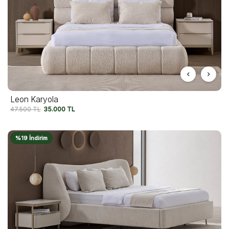
Leon Karyola
47.500
TL
35.000
TL
%19 İndirim