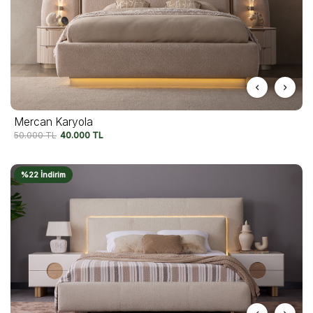
Mercan Karyola
50.000
TL
40.000
TL
%22 İndirim