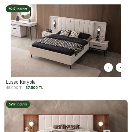
%17 İndirim
Lusso Karyola
45.000
TL
37.500
TL
%17 İndirim