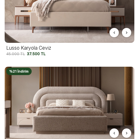
Lusso Karyola Ceviz
45.000
TL
37.500
TL
%21 İndirim