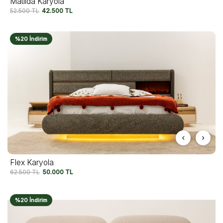
Matilda Karyola
52.500
TL
42.500
TL
%20 İndirim
Flex Karyola
62.500
TL
50.000
TL
%20 İndirim