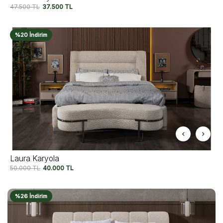
47.500
TL
37.500
TL
%20 İndirim
Laura Karyola
50.000
TL
40.000
TL
%26 İndirim