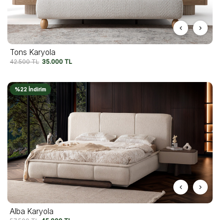
Tons Karyola
42.500
TL
35.000
TL
%22 İndirim
Alba Karyola