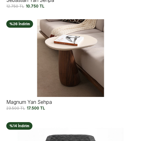
Sebastian Yan Sehpa
12.750
TL
10.750
TL
%26 İndirim
Magnum Yan Sehpa
23.500
TL
17.500
TL
%14 İndirim