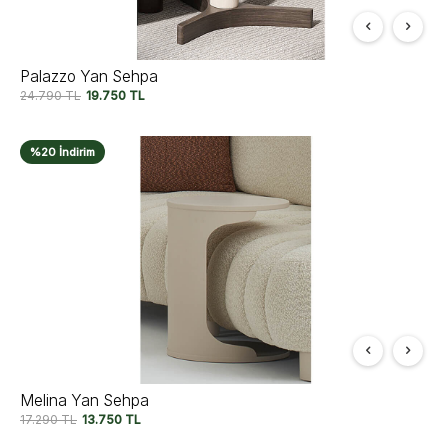
Palazzo Yan Sehpa
24.790
TL
19.750
TL
%20 İndirim
Melina Yan Sehpa
17.290
TL
13.750
TL