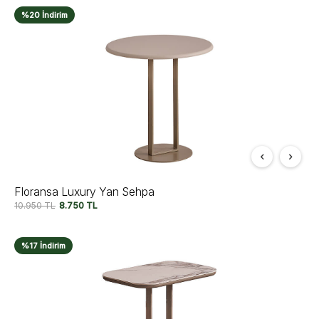
%20 İndirim
Floransa Luxury Yan Sehpa
10.950
TL
8.750
TL
%17 İndirim