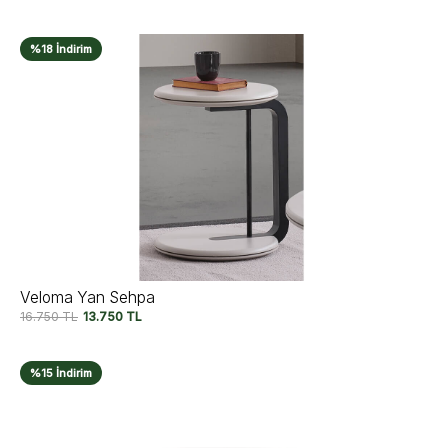
%18 İndirim
Veloma Yan Sehpa
16.750
TL
13.750
TL
%15 İndirim