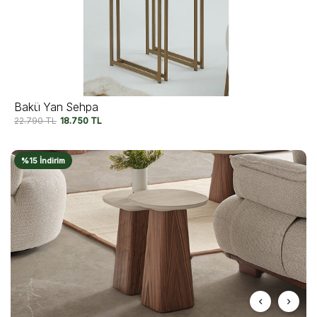
Bakü Yan Sehpa
22.790
TL
18.750
TL
%15 İndirim