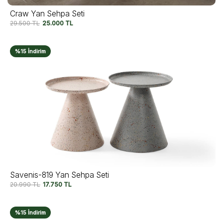
Craw Yan Sehpa Seti
29.500
TL
25.000
TL
%15 İndirim
Savenis-819 Yan Sehpa Seti
20.990
TL
17.750
TL
%15 İndirim