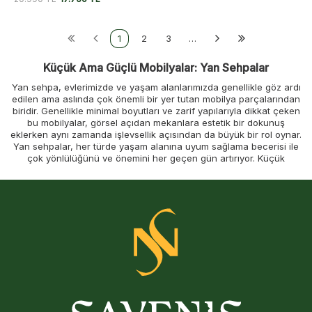
1
2
3
…
Küçük Ama Güçlü Mobilyalar: Yan Sehpalar
Yan sehpa, evlerimizde ve yaşam alanlarımızda genellikle göz ardı
edilen ama aslında çok önemli bir yer tutan mobilya parçalarından
biridir. Genellikle minimal boyutları ve zarif yapılarıyla dikkat çeken
bu mobilyalar, görsel açıdan mekanlara estetik bir dokunuş
eklerken aynı zamanda işlevsellik açısından da büyük bir rol oynar.
Yan sehpalar, her türde yaşam alanına uyum sağlama becerisi ile
çok yönlülüğünü ve önemini her geçen gün artırıyor. Küçük
olmasına rağmen yaşam alanlarımızda sunduğu pratik çözümlerle
çok büyük bir etki yaratır. Evde ya da ofiste kullanabileceğiniz bu
mobilyalar hem dekoratif bir öğe olarak hem de işlevsel bir parça
olarak vazgeçilmez hale gelir.
Yan sehpanın tarihi, mobilya kültürünün gelişimi ile paralel bir yol
izler ve çok eski zamanlara, antik medeniyetlere kadar uzanır. Eski
Mısır’da ve Roma İmparatorluğu’nda, sehpa benzeri mobilyalar,
genellikle zarif tasarımlar ve işlevsel kullanımlar için tercih edilirdi.
Bu tür mobilyalar, genellikle taşınabilir olmaları ve çeşitli amaçlarla
kullanılabilmeleri nedeniyle hem estetik hem de pratik yönleriyle
ilgi görüyordu. Zamanla, yan sehpa fikri daha da evrilerek modern
yaşam alanlarında her türlü ihtiyaca hitap eden kompakt ve zarif