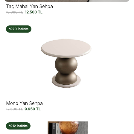
Taç Mahal Yan Sehpa
15.000
TL
12.500
TL
%20 İndirim
Mono Yan Sehpa
12.500
TL
9.950
TL
%12 İndirim