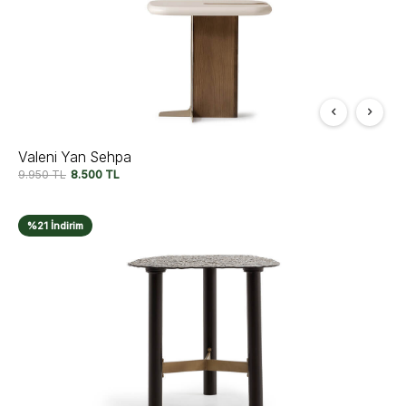
Valeni Yan Sehpa
9.950
TL
8.500
TL
%21 İndirim