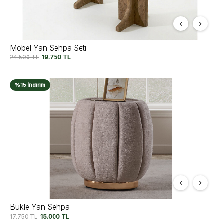
Mobel Yan Sehpa Seti
24.500
TL
19.750
TL
%15 İndirim
Bukle Yan Sehpa
17.750
TL
15.000
TL