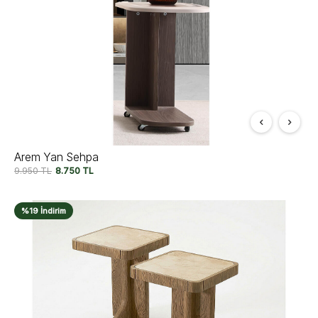
Arem Yan Sehpa
9.950
TL
8.750
TL
%19 İndirim