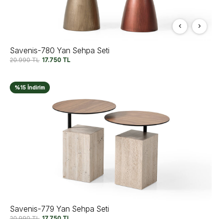
Savenis-780 Yan Sehpa Seti
20.990
TL
17.750
TL
%15 İndirim
Savenis-779 Yan Sehpa Seti
20.990
TL
17.750
TL