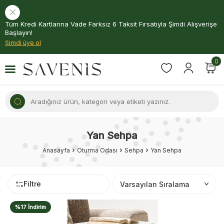
Tüm Kredi Kartlarına Vade Farksız 6 Taksit Fırsatıyla Şimdi Alışverişe
Başlayın!
Şimdi üye ol
0
Yan Sehpa
Anasayfa
Oturma Odası
Sehpa
Yan Sehpa
Filtre
%17 İndirim