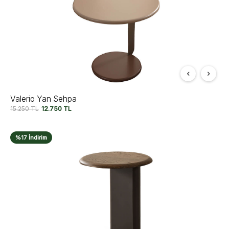
Valerio Yan Sehpa
15.250
TL
12.750
TL
%17 İndirim