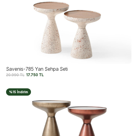
Savenis-785 Yan Sehpa Seti
20.990
TL
17.750
TL
%15 İndirim