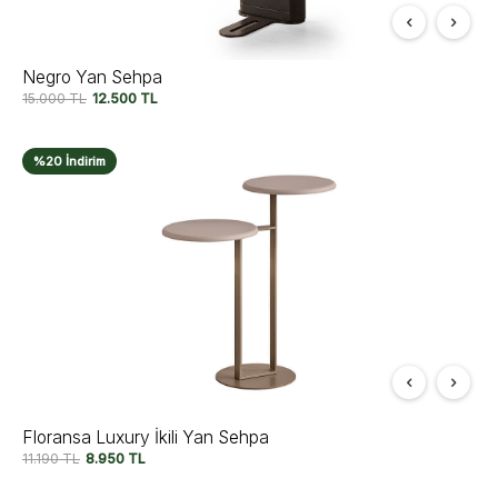
Negro Yan Sehpa
15.000
TL
12.500
TL
%20 İndirim
Floransa Luxury İkili Yan Sehpa
11.190
TL
8.950
TL