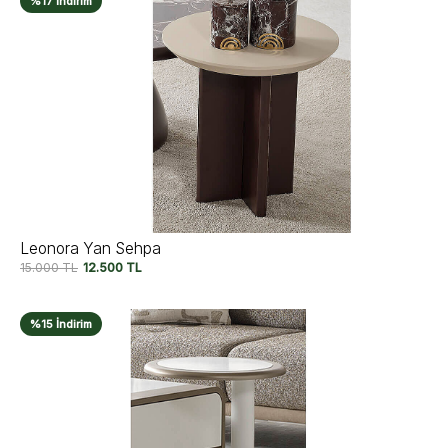
%17 İndirim
Leonora Yan Sehpa
15.000
TL
12.500
TL
%15 İndirim