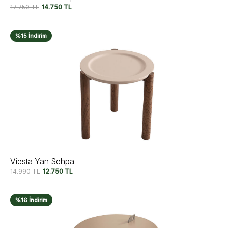
17.750
TL
14.750
TL
%15 İndirim
Viesta Yan Sehpa
14.990
TL
12.750
TL
%16 İndirim