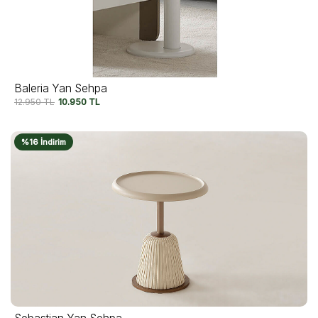
Baleria Yan Sehpa
12.950
TL
10.950
TL
%16 İndirim