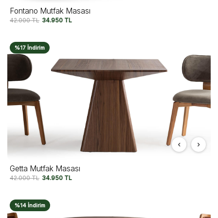
Fontano Mutfak Masası
42.000
TL
34.950
TL
%17 İndirim
Getta Mutfak Masası
42.000
TL
34.950
TL
%14 İndirim