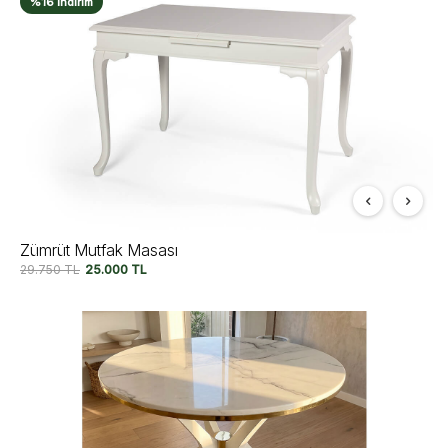
%16 İndirim
Zümrüt Mutfak Masası
29.750
TL
25.000
TL