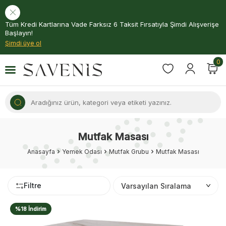
Tüm Kredi Kartlarına Vade Farksız 6 Taksit Fırsatıyla Şimdi Alışverişe
Başlayın!
Şimdi üye ol
0
Mutfak Masası
Anasayfa
Yemek Odası
Mutfak Grubu
Mutfak Masası
Filtre
%18 İndirim