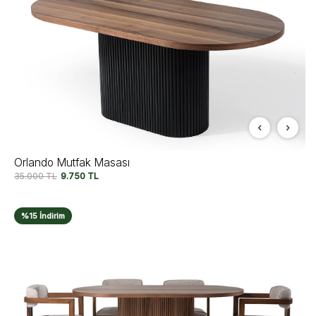
Orlando Mutfak Masası
35.000
TL
9.750
TL
%15 İndirim