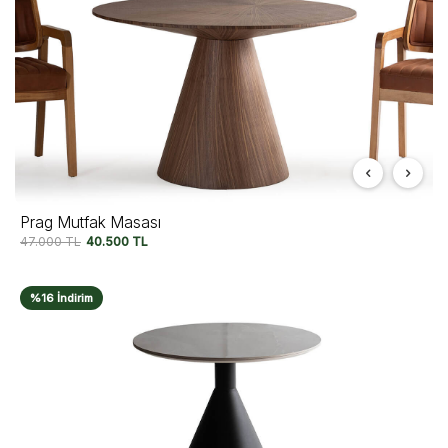
Prag Mutfak Masası
47.000
TL
40.500
TL
%16 İndirim