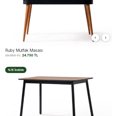
Ruby Mutfak Masası
29.950
TL
24.750
TL
%15 İndirim