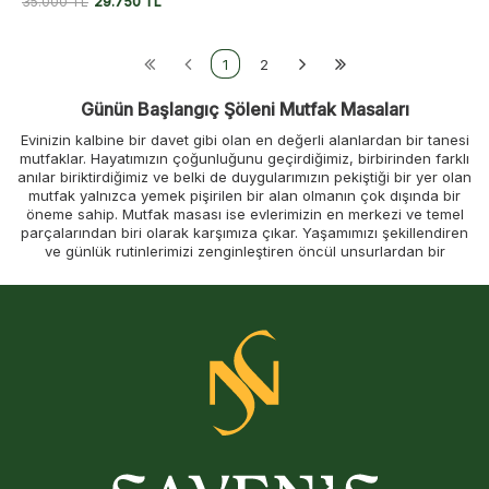
35.000
TL
29.750
TL
1
2
Günün Başlangıç Şöleni Mutfak Masaları
Evinizin kalbine bir davet gibi olan en değerli alanlardan bir tanesi
mutfaklar. Hayatımızın çoğunluğunu geçirdiğimiz, birbirinden farklı
anılar biriktirdiğimiz ve belki de duygularımızın pekiştiği bir yer olan
mutfak yalnızca yemek pişirilen bir alan olmanın çok dışında bir
öneme sahip. Mutfak masası ise evlerimizin en merkezi ve temel
parçalarından biri olarak karşımıza çıkar. Yaşamımızı şekillendiren
ve günlük rutinlerimizi zenginleştiren öncül unsurlardan bir
tanesidir. Yemek yemek için kullanmamızın yanı sıra aile üyelerimiz
ile vakit geçirdiğimiz, arkadaşlarımızla koyu sohbetlere daldığımız,
çocuklarımızla oyunlar oynadığımız bir alan… İşte belki de tüm bu
nedenler sayesinde evimizin kalbi aslında mutfak masasının
etrafında atıyor.
Sabahın erken saatlerinde güne başlamak için en önemli yerdir,
mutfak masası. Yuvarlak mutfak masası hayal edin, etrafında en
sevdiğiniz insanlar ile beraber güne kahkahalar eşliğinde
başlamak hoş olmaz mıydı? Koyu sohbetlerinize ve insana enerji
veren kahkahalarınıza belki taze ekmek kokusu ve sonrasında
keyifli bir kahve yakışmaz mı? Yalnızca bedeninizi değil ruhunuzu
da besleyerek her öğününüz çok daha zengin bir hale gelebilir.