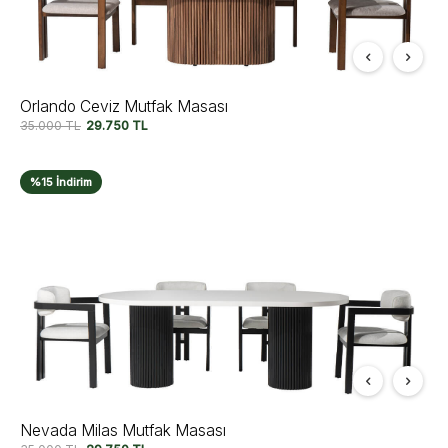
Orlando Ceviz Mutfak Masası
35.000
TL
29.750
TL
%15 İndirim
Nevada Milas Mutfak Masası