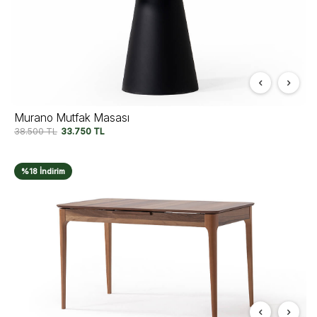
Murano Mutfak Masası
38.500
TL
33.750
TL
%18 İndirim