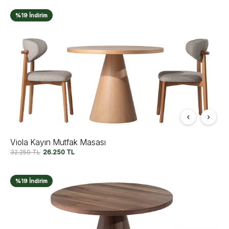
%19 İndirim
Viola Kayın Mutfak Masası
32.250
TL
26.250
TL
%19 İndirim