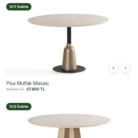
%17 İndirim
Pisa Mutfak Masası
45.500
TL
37.950
TL
%12 İndirim