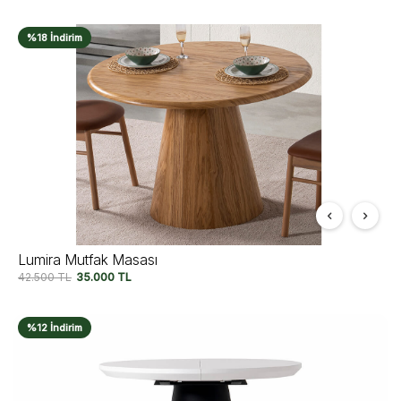
%18 İndirim
Lumira Mutfak Masası
42.500
TL
35.000
TL
%12 İndirim