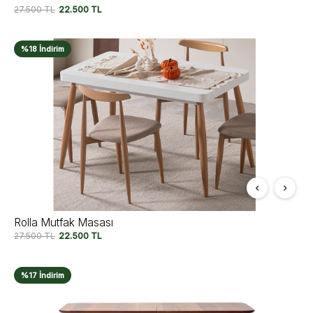
27.500
TL
22.500
TL
%18 İndirim
Rolla Mutfak Masası
27.500
TL
22.500
TL
%17 İndirim