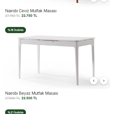
Nairobi Ceviz Mutfak Masası
27.750
TL
22.750
TL
%18 İndirim
Nairobi Beyaz Mutfak Masası
27.500
TL
22.500
TL
%21 İndirim