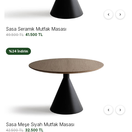
Sasa Seramik Mutfak Masası
49.500
TL
41.500
TL
%24 İndirim
Sasa Meşe Siyah Mutfak Masası
42.500
TL
32.500
TL