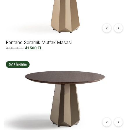
Fontano Seramik Mutfak Masası
47.000
TL
41.500
TL
%17 İndirim