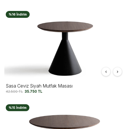
%16 İndirim
Sasa Ceviz Siyah Mutfak Masası
42.500
TL
35.750
TL
%15 İndirim