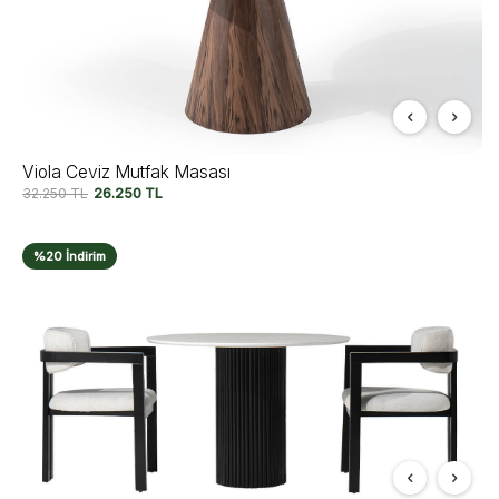
Viola Ceviz Mutfak Masası
32.250
TL
26.250
TL
%20 İndirim