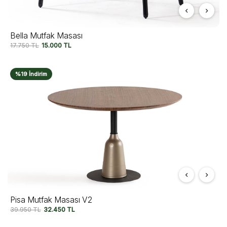
Bella Mutfak Masası
17.750
TL
15.000
TL
%19 İndirim
Pisa Mutfak Masası V2
39.950
TL
32.450
TL