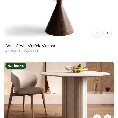
Sasa Ceviz Mutfak Masası
42.750
TL
36.250
TL
%11 İndirim