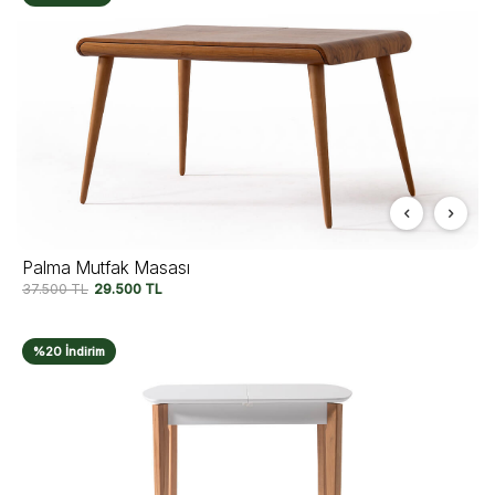
Palma Mutfak Masası
37.500
TL
29.500
TL
%20 İndirim