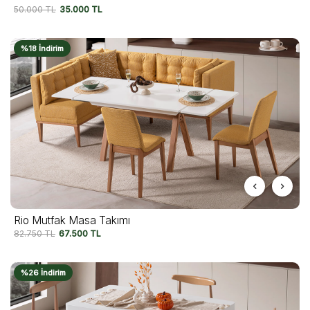
50.000
TL
35.000
TL
%18 İndirim
Rio Mutfak Masa Takımı
82.750
TL
67.500
TL
%26 İndirim