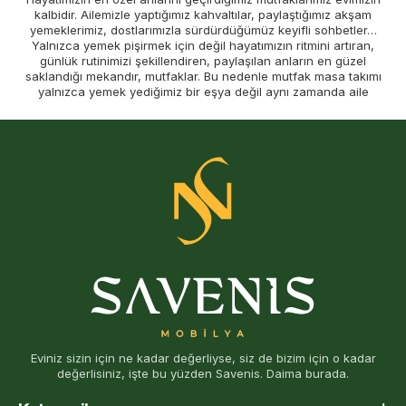
kalbidir. Ailemizle yaptığımız kahvaltılar, paylaştığımız akşam
yemeklerimiz, dostlarımızla sürdürdüğümüz keyifli sohbetler…
Yalnızca yemek pişirmek için değil hayatımızın ritmini artıran,
günlük rutinimizi şekillendiren, paylaşılan anların en güzel
saklandığı mekandır, mutfaklar. Bu nedenle mutfak masa takımı
yalnızca yemek yediğimiz bir eşya değil aynı zamanda aile
bağlarımızı güçlendiren, bizi etrafında tutan ve evin atmosferini
şekillendiren önemli bir detaydır.
Şıklığı, fonksiyonelliği ve dayanıklılığı birleştirerek özenle
ürettiğimiz
masa sandalye takımları mutfağınıza zarif bir dokunuş
ekler.
Mutfak masası
seçimi yaparken hem estetiği hem şıklığı hem
de kullanım kolaylığını göz önünde bulundurmak oldukça önemli
bir noktadır. Bu nedenle ister geniş bir
yemek odası takımı
arıyor
olun ister minimal tasarımlı bir mutfak masa sandalye takımı arıyor
olun, sizlere tüm ihtiyaçlarınıza yönelik canlı ve ekonomik
seçenekler sunuyoruz.
Mutfağınızın En Güzel Parçası Estetik ve Şık Tasarımlar
Evinizin dekorasyonunu tamamlayan en önemli eşyalardan bir
tanesi mutfak masa takımlarıdır. Şık bir yemek masa sandalye
takımı sadece yemek yemeniz için hizmet etmez aynı zamanda
aileniz ile geçirilen zamanın kalitesini de artırır. Mutfak yemek
Eviniz sizin için ne kadar değerliyse, siz de bizim için o kadar
masası takımı seçerken estetiğe önem verdiğimiz kadar
değerlisiniz, işte bu yüzden Savenis. Daima burada.
fonksiyonelliğe de önem veriyor olmamız gerekir. Doğal ahşap
dokusu ile öne çıkan ahşap mutfak masası takımı ya da modern