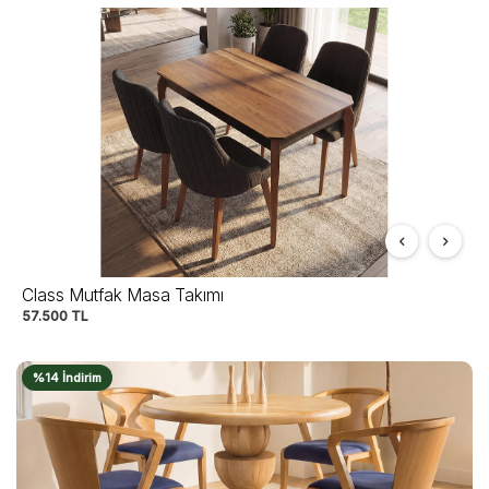
Class Mutfak Masa Takımı
57.500
TL
%14 İndirim