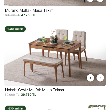
Murano Mutfak Masa Takımı
68.500
TL
47.750
TL
%30 İndirim
Nairobi Ceviz Mutfak Masa Takımı
57.000
TL
39.750
TL
%30 İndirim