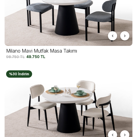
Milano Mavi Mutfak Masa Takımı
98.750
TL
49.750
TL
%30 İndirim