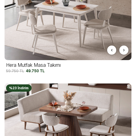
Hera Mutfak Masa Takımı
59.750
TL
49.750
TL
%23 İndirim