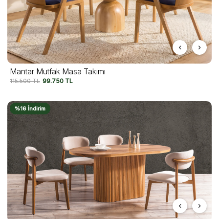
Mantar Mutfak Masa Takımı
115.500
TL
99.750
TL
%16 İndirim