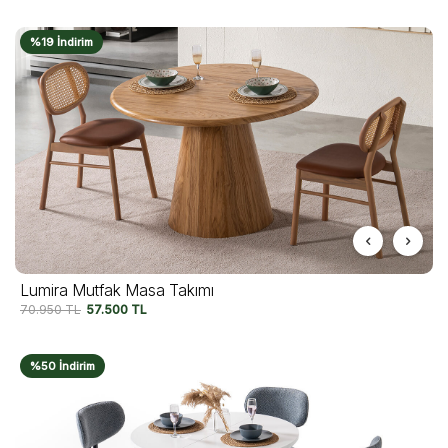
%19 İndirim
Lumira Mutfak Masa Takımı
70.950
TL
57.500
TL
%50 İndirim