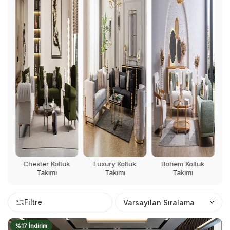
k
Luxury Koltuk
Bohem Koltuk
Salon Koltuk Takımı
Takımı
Takımı
Filtre
%17 İndirim