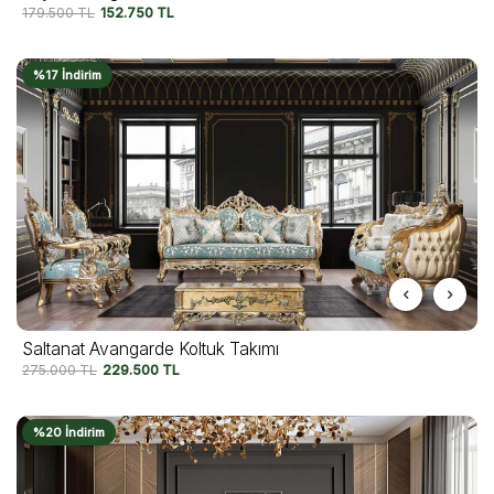
179.500
TL
152.750
TL
%17 İndirim
Saltanat Avangarde Koltuk Takımı
275.000
TL
229.500
TL
%20 İndirim