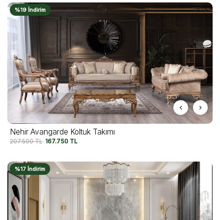
%19 İndirim
Nehir Avangarde Koltuk Takımı
207.500
TL
167.750
TL
%17 İndirim