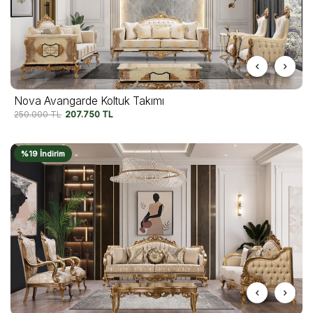
Nova Avangarde Koltuk Takımı
250.000
TL
207.750
TL
%19 İndirim