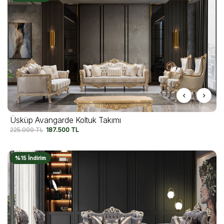
Üsküp Avangarde Koltuk Takımı
225.000
TL
187.500
TL
%15 İndirim