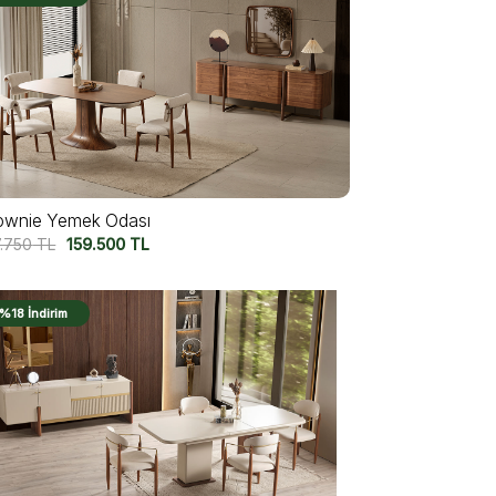
ownie Yemek Odası
7.750
TL
159.500
TL
%18 İndirim