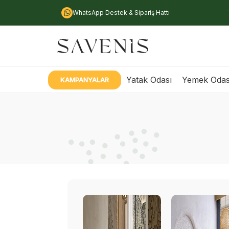
WhatsApp Destek & Sipariş Hattı
Yatak Odası
Yemek Odas
KAMPANYALAR