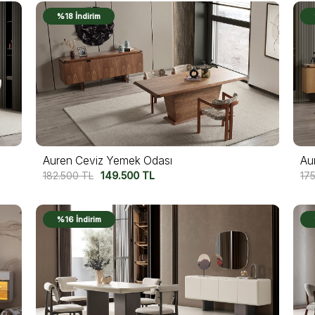
%18 İndirim
Auren Ceviz Yemek Odası
Au
182.500
TL
149.500
TL
17
%16 İndirim