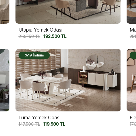
Utopia Yemek Odası
Ma
218.750
TL
192.500
TL
25
%19 İndirim
Luma Yemek Odası
El
147.500
TL
119.500
TL
17