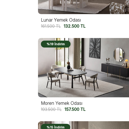
Lunar Yemek Odası
161.500
TL
132.500
TL
%19 İndirim
Moren Yemek Odası
193.500
TL
157.500
TL
%15 İndirim