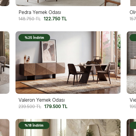
Pedra Yemek Odası
Ol
148.750
TL
122.750
TL
15
%25 İndirim
Valeron Yemek Odası
Vi
239.500
TL
179.500
TL
19
%18 İndirim