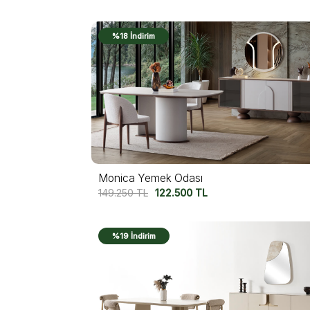
%18 İndirim
Monica Yemek Odası
149.250
TL
122.500
TL
%19 İndirim