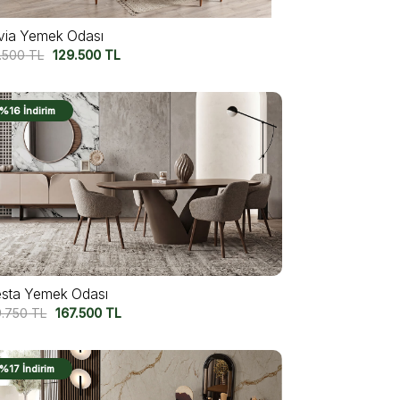
ivia Yemek Odası
7.500
TL
129.500
TL
%16 İndirim
esta Yemek Odası
9.750
TL
167.500
TL
%17 İndirim