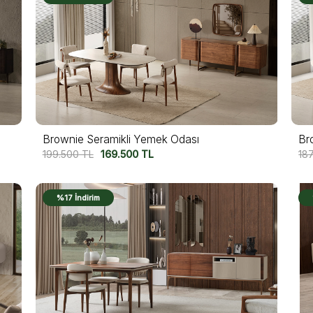
Brownie Seramikli Yemek Odası
Br
199.500
TL
169.500
TL
18
%17 İndirim