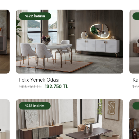
%22 İndirim
Felix Yemek Odası
Ka
169.750
TL
132.750
TL
17
%12 İndirim