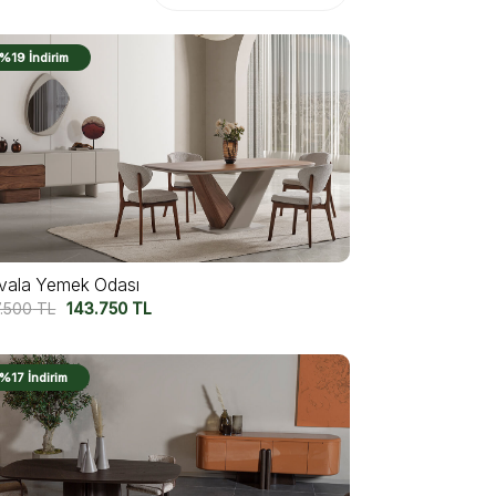
%19 İndirim
vala Yemek Odası
7.500
TL
143.750
TL
%17 İndirim