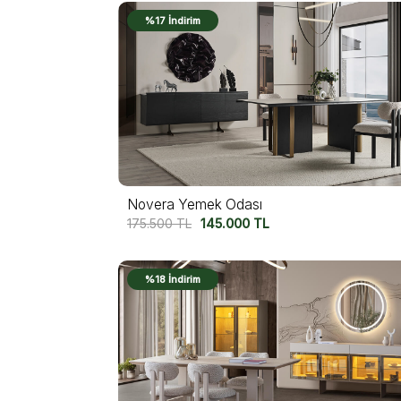
%17 İndirim
Novera Yemek Odası
175.500
TL
145.000
TL
%18 İndirim