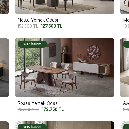
Nosta Yemek Odası
Mo
152.500
TL
127.500
TL
19
%17 İndirim
Rossa Yemek Odası
Av
207.500
TL
172.750
TL
20
%15 İndirim