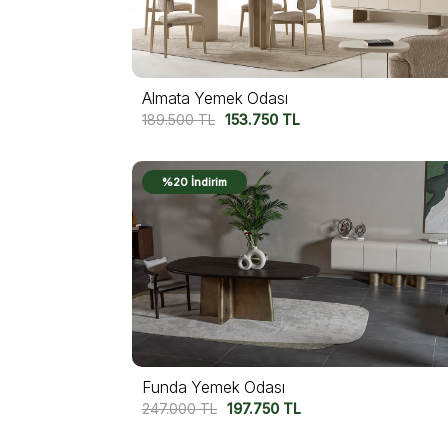
Almata Yemek Odası
189.500
TL
153.750
TL
%20 İndirim
Funda Yemek Odası
247.000
TL
197.750
TL