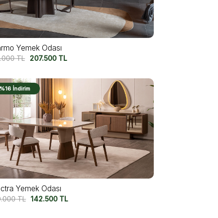
rmo Yemek Odası
1.000
TL
207.500
TL
%16 İndirim
ectra Yemek Odası
0.000
TL
142.500
TL