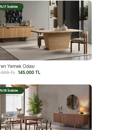
%17 İndirim
ren Yemek Odası
5.000
TL
145.000
TL
%19 İndirim