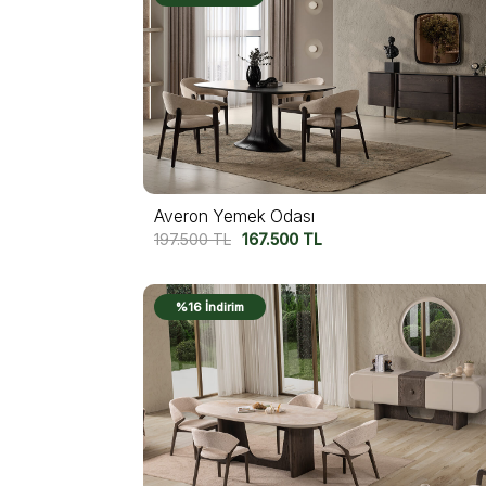
Averon Yemek Odası
197.500
TL
167.500
TL
%16 İndirim