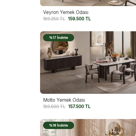
Veyron Yemek Odası
189.250
TL
159.500
TL
%17 İndirim
Motto Yemek Odası
189.500
TL
157.500
TL
%18 İndirim