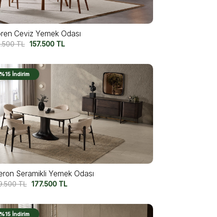
ren Ceviz Yemek Odası
3.500
TL
157.500
TL
%15 İndirim
eron Seramikli Yemek Odası
9.500
TL
177.500
TL
%15 İndirim