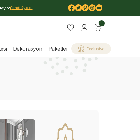
layın!
Şimdi üye ol
0
esi
Dekorasyon
Paketler
Exclusive