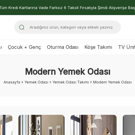
Tüm Kredi Kartlarına Vade Farksız 6 Taksit Fırsatıyla Şimdi Alışverişe Baş
ı
Çocuk + Genç
Oturma Odası
Köşe Takımı
TV Ünit
Modern Yemek Odası
Anasayfa
Yemek Odası
Yemek Odası Takımı
Modern Yemek Odası