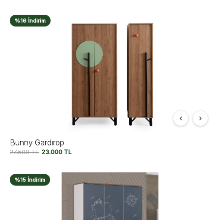
%16 İndirim
Bunny Gardırop
27.500
TL
23.000
TL
%15 İndirim