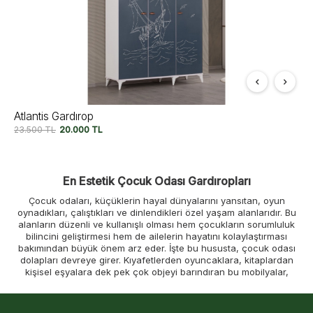
Atlantis Gardırop
23.500
TL
20.000
TL
En Estetik Çocuk Odası Gardıropları
Çocuk odaları, küçüklerin hayal dünyalarını yansıtan, oyun
oynadıkları, çalıştıkları ve dinlendikleri özel yaşam alanlarıdır. Bu
alanların düzenli ve kullanışlı olması hem çocukların sorumluluk
bilincini geliştirmesi hem de ailelerin hayatını kolaylaştırması
bakımından büyük önem arz eder. İşte bu hususta, çocuk odası
dolapları devreye girer. Kıyafetlerden oyuncaklara, kitaplardan
kişisel eşyalara dek pek çok objeyi barındıran bu mobilyalar,
odanın genel düzenini sağlamada önemli rol oynar. Yalnızca bir
depolama alanı olmanın yanı sıra, doğru seçilmiş bir çocuk dolabı,
odanın genel görünümünü tamamlayan, çocuğun yaşına ve