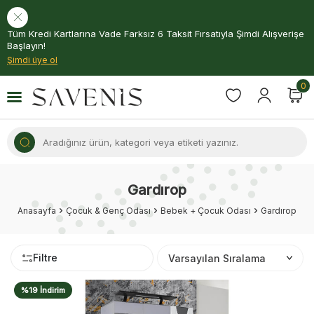
Tüm Kredi Kartlarına Vade Farksız 6 Taksit Fırsatıyla Şimdi Alışverişe
Başlayın!
Şimdi üye ol
0
Gardırop
Anasayfa
Çocuk & Genç Odası
Bebek + Çocuk Odası
Gardırop
Filtre
%19 İndirim