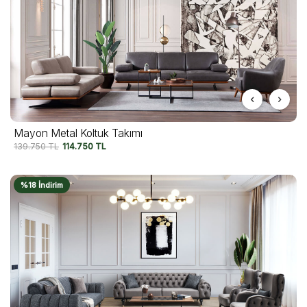
Mayon Metal Koltuk Takımı
139.750
TL
114.750
TL
%18 İndirim