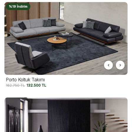
%19 İndirim
Porto Koltuk Takımı
162.750
TL
132.500
TL