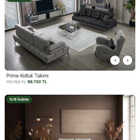
Prime Koltuk Takımı
119.750
TL
99.750
TL
%18 İndirim