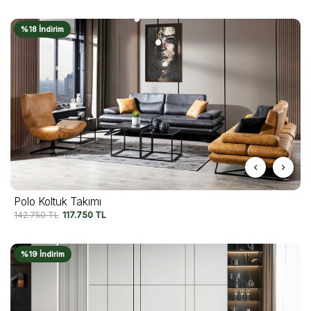
%18 İndirim
Polo Koltuk Takımı
142.750
TL
117.750
TL
%19 İndirim