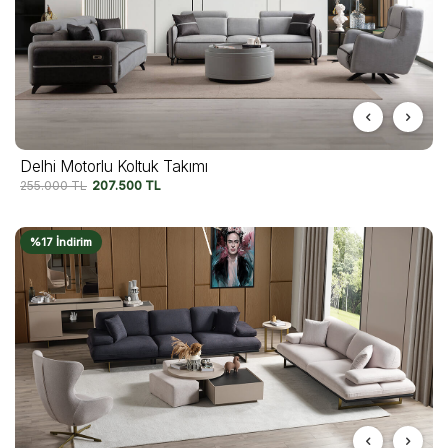
Delhi Motorlu Koltuk Takımı
255.000
TL
207.500
TL
%17 İndirim