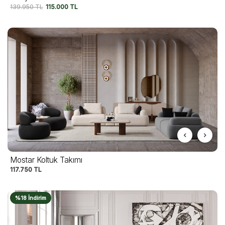
139.950
TL
115.000
TL
Mostar Koltuk Takımı
117.750
TL
%18 İndirim