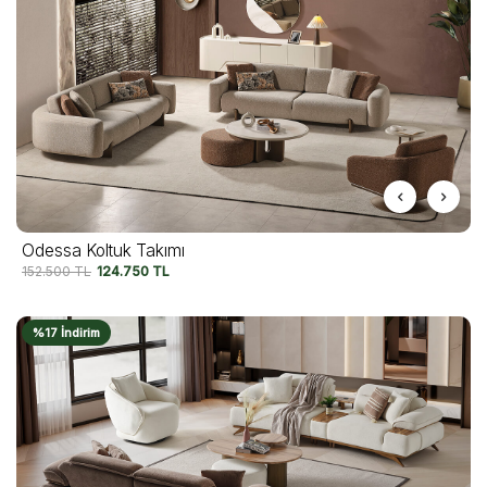
Odessa Koltuk Takımı
152.500
TL
124.750
TL
%17 İndirim