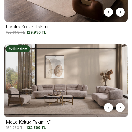
Electra Koltuk Takımı
159.950
TL
129.950
TL
%13 İndirim
Motto Koltuk Takımı V1
152.750
TL
132.500
TL