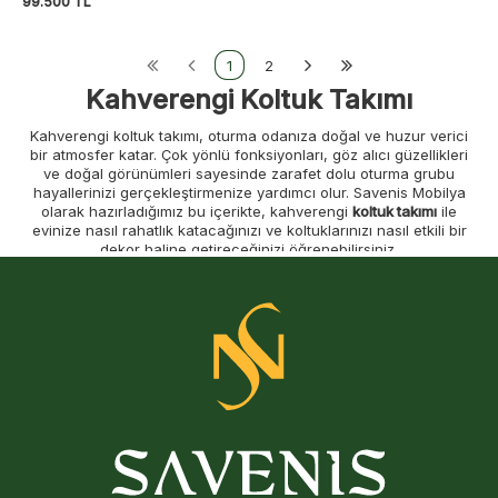
99.500
TL
1
2
Kahverengi Koltuk Takımı
Kahverengi koltuk takımı, oturma odanıza doğal ve huzur verici
bir atmosfer katar. Çok yönlü fonksiyonları, göz alıcı güzellikleri
ve doğal görünümleri sayesinde zarafet dolu oturma grubu
hayallerinizi gerçekleştirmenize yardımcı olur. Savenis Mobilya
olarak hazırladığımız bu içerikte, kahverengi
koltuk takımı
ile
evinize nasıl rahatlık katacağınızı ve koltuklarınızı nasıl etkili bir
dekor haline getireceğinizi öğrenebilirsiniz.
Kahverengi köşe koltuk takımları modellerini oturma alanınızda
çekici bir odak noktası haline getirebilmeniz için renk
kombinasyonları ve stil konusunda pek çok faydalı bilgiyi
içeriğimizin devamından öğrenebilirsiniz.
Kahverengi Koltuk Takımı ile Odaya
Sıcaklık Katın
Kahverengi tonları koltuk modelleri, yaşam alanlarınıza modern
ve estetik bir dokunuş katar. Doğru tamamlayıcı ögeler ile,
kendinizi tamamen rahat hissedeceğiniz doğal bir alan
yaratabilirsiniz. Kahverengi koltuk takımları ile oluşturabileceğiniz