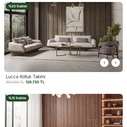
%20 İndirim
Lucca Koltuk Takımı
162.500
TL
129.750
TL
%15 İndirim