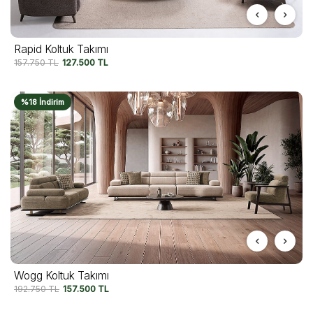
Rapid Koltuk Takımı
157.750
TL
127.500
TL
%18 İndirim
Wogg Koltuk Takımı
192.750
TL
157.500
TL