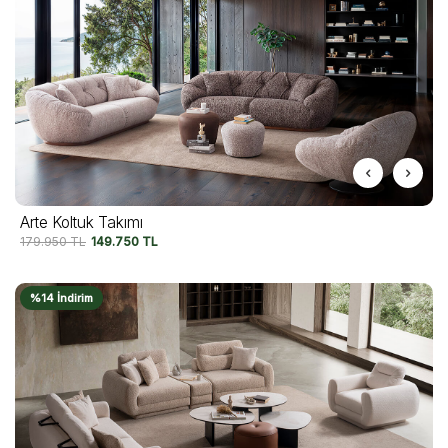
Arte Koltuk Takımı
179.950
TL
149.750
TL
%14 İndirim