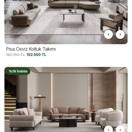
Pisa Ceviz Koltuk Takımı
182.750
TL
152.500
TL
%19 İndirim