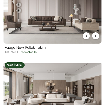
Fuego New Koltuk Takımı
134.750
TL
109.750
TL
%20 İndirim