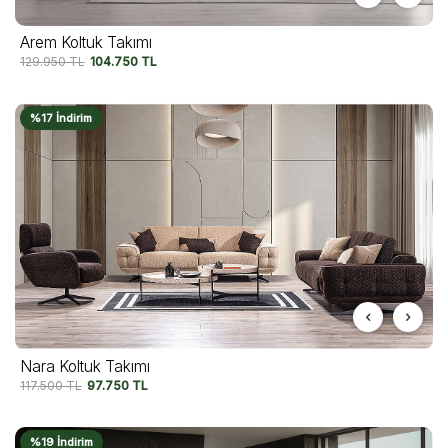
Arem Koltuk Takımı
129.950
TL
104.750
TL
%17 İndirim
Nara Koltuk Takımı
117.500
TL
97.750
TL
%19 İndirim