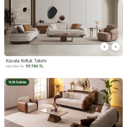
Kavala Koltuk Takımı
132.750
TL
117.750
TL
%19 İndirim