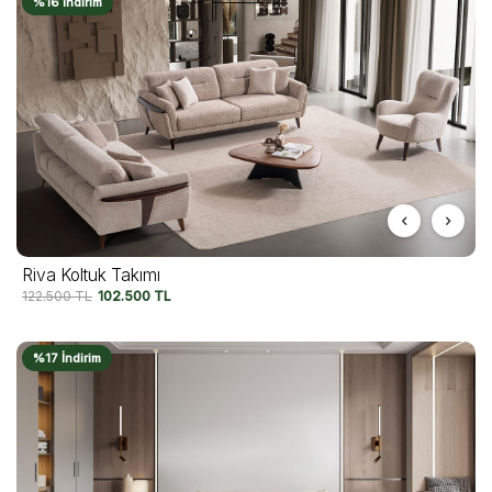
%16 İndirim
Riva Koltuk Takımı
122.500
TL
102.500
TL
%17 İndirim