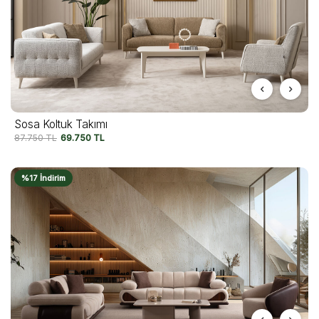
Sosa Koltuk Takımı
87.750
TL
69.750
TL
%17 İndirim