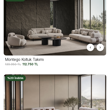
Montego Koltuk Takımı
139.950
TL
112.750
TL
%20 İndirim