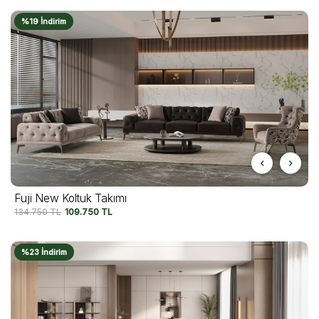
%19 İndirim
Fuji New Koltuk Takımı
134.750
TL
109.750
TL
%23 İndirim