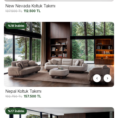
New Nevada Koltuk Takımı
137.500
TL
112.500
TL
%18 İndirim
Nepal Koltuk Takımı
192.750
TL
157.500
TL
%17 İndirim