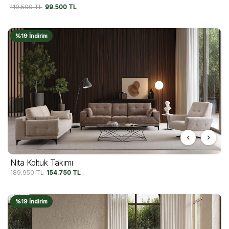
119.500
TL
99.500
TL
%19 İndirim
Nita Koltuk Takımı
189.950
TL
154.750
TL
%19 İndirim