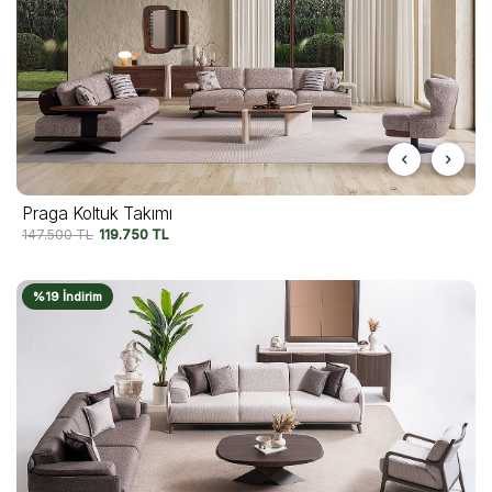
Praga Koltuk Takımı
147.500
TL
119.750
TL
%19 İndirim