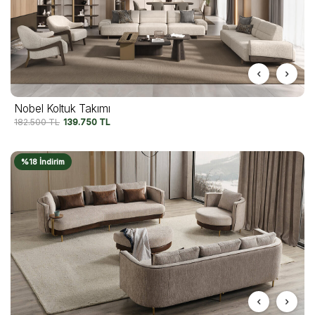
Nobel Koltuk Takımı
182.500
TL
139.750
TL
%18 İndirim