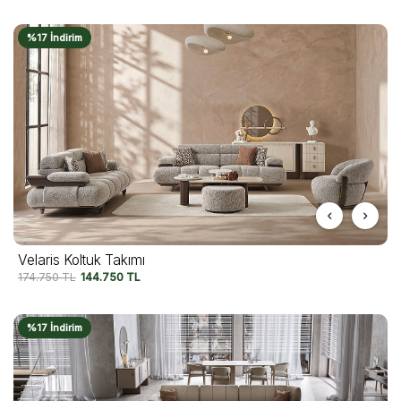
%17 İndirim
Velaris Koltuk Takımı
174.750
TL
144.750
TL
%17 İndirim