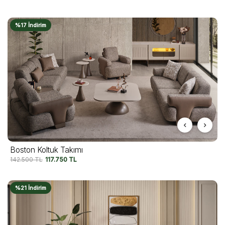
%17 İndirim
Boston Koltuk Takımı
142.500
TL
117.750
TL
%21 İndirim