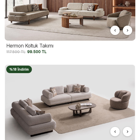
Hermon Koltuk Takımı
117.500
TL
99.500
TL
%18 İndirim