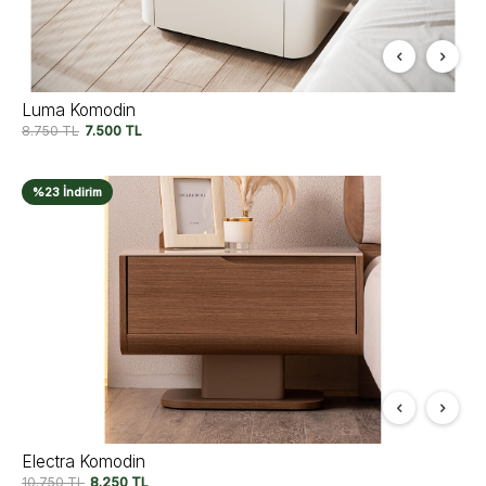
Luma Komodin
8.750
TL
7.500
TL
%23 İndirim
Electra Komodin
10.750
TL
8.250
TL