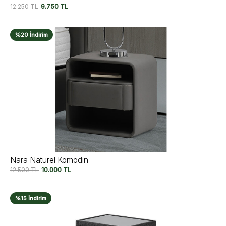
12.250
TL
9.750
TL
%20 İndirim
Nara Naturel Komodin
12.500
TL
10.000
TL
%15 İndirim