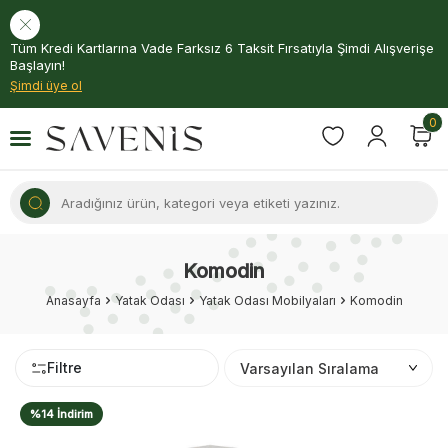
Tüm Kredi Kartlarına Vade Farksız 6 Taksit Fırsatıyla Şimdi Alışverişe
Başlayın!
Şimdi üye ol
0
Komodin
Anasayfa
Yatak Odası
Yatak Odası Mobilyaları
Komodin
Filtre
%14 İndirim