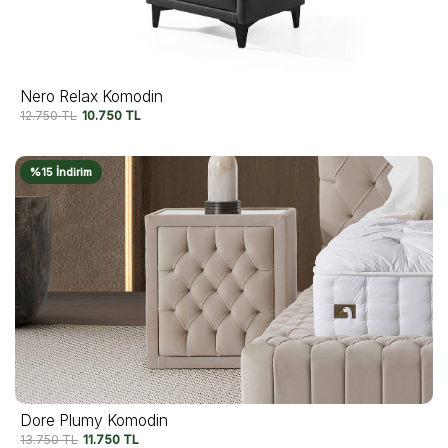
Nero Relax Komodin
12.750
TL
10.750
TL
%15 İndirim
Dore Plumy Komodin
13.750
TL
11.750
TL