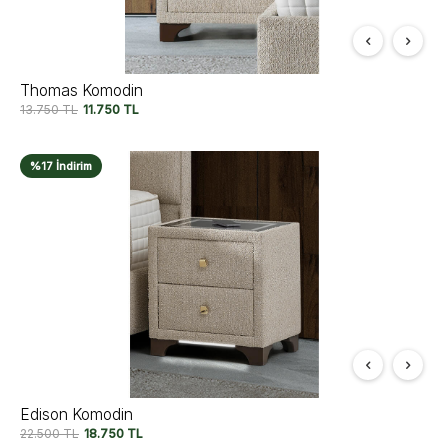
Thomas Komodin
13.750
TL
11.750
TL
%17 İndirim
Edison Komodin
22.500
TL
18.750
TL