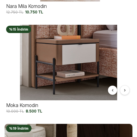
Nara Mila Komodin
12.750
TL
10.750
TL
%15 İndirim
Moka Komodin
10.000
TL
8.500
TL
%19 İndirim