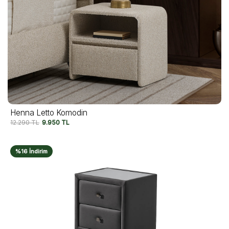
Henna Letto Komodin
12.290
TL
9.950
TL
%16 İndirim