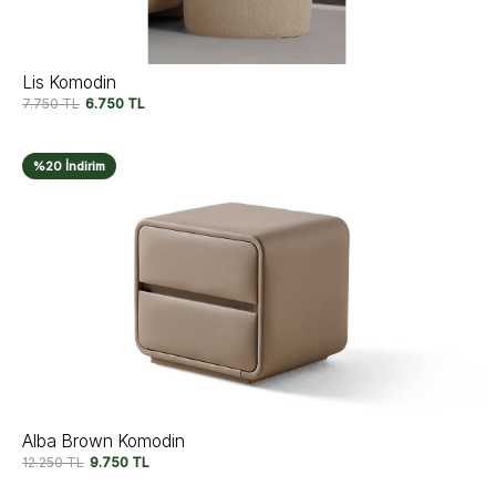
Lis Komodin
7.750
TL
6.750
TL
%20 İndirim
Alba Brown Komodin
12.250
TL
9.750
TL