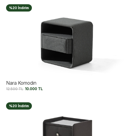
%20 İndirim
Nara Komodin
12.500
TL
10.000
TL
%20 İndirim