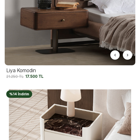
Liya Komodin
21.250
TL
17.500
TL
%14 İndirim