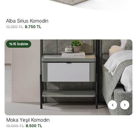
Alba Sirius Komodin
12.250
TL
9.750
TL
%15 İndirim
Moka Yeşil Komodin
10.000
TL
8.500
TL