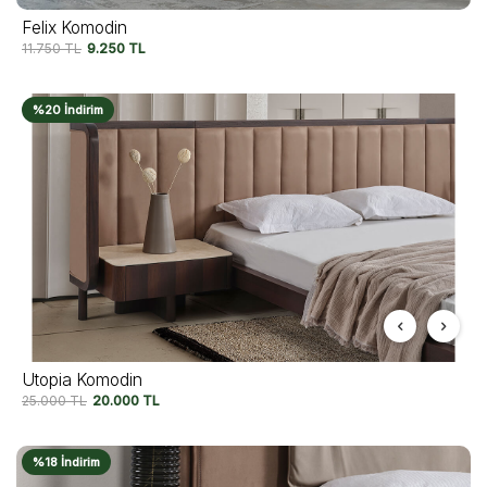
Felix Komodin
11.750
TL
9.250
TL
%20 İndirim
Utopia Komodin
25.000
TL
20.000
TL
%18 İndirim