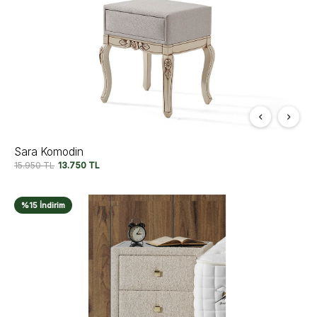
Sara Komodin
15.950
TL
13.750
TL
%15 İndirim