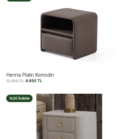
Henna Platin Komodin
12.290
TL
9.950
TL
%20 İndirim