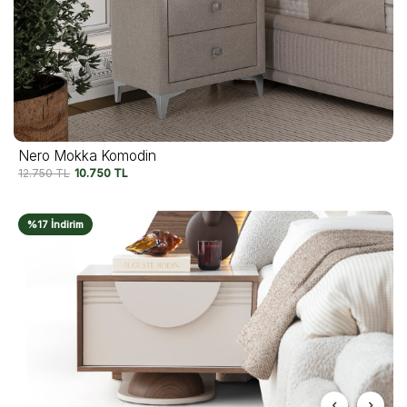
Nero Mokka Komodin
12.750
TL
10.750
TL
%17 İndirim