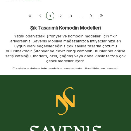
1
2
3
…
Şık Tasarımlı Komodin Modelleri
Yatak odanızdaki şifonyer ve komodin modelleri için fikir
arıyorsanız, Savenis Mobilya mağazamızda ihtiyaçlarınıza en
uygun olanı seçebileceğiniz çok sayıda tasarım çözümü
bulunmaktadır. Şifonyer ve ceviz rengi komodin ürünlerinin online
satış kataloğu, modern, özel, çağdaş veya daha klasik tarzda çok
çeşitli modeller içerir.
Evinizin odaları için mobilya seçiminde, özellikle en önemli
odalardan biri olan yatak odası söz konusu olduğunda, oldukça
hassas ve büyük dikkat gerektiren bir adım olduğunun
bilincindeyiz. Burada günün büyük bir kısmını rahatlama ve konfor
arayışıyla geçiriyoruz, bu nedenle beklentilerimizi mükemmel
şekilde karşılayabilecek mobilyalarla kendimizi donatmamız şarttır.
Yatak odası dizaynında küçük bir ayrıntı da olsa komodin tasarımı
son derece önemlidir. Odadaki diğer eşyalarla uyum sağlayacak
ve odanıza renk katacak yatak odası komodin modellerini
markamızda bulabilirsiniz. 50 cm komodin gibi farklı ölçülere sahip
ürünleri de markamızdan temin edebilirsiniz.
Online mağazamızdaki geniş şifonyer ve yatak yanı komodin