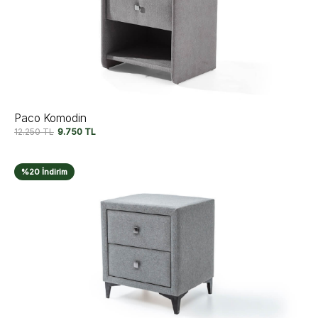
Paco Komodin
12.250
TL
9.750
TL
%20 İndirim