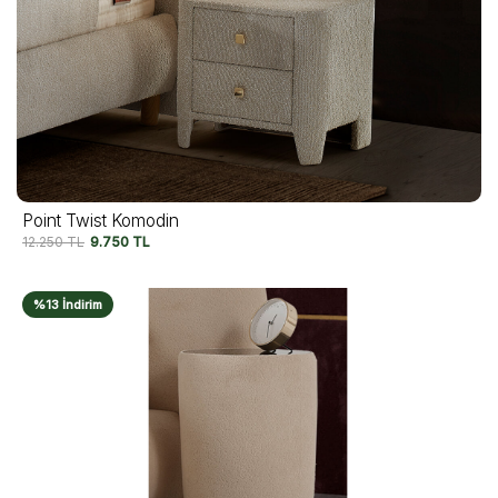
Point Twist Komodin
12.250
TL
9.750
TL
%13 İndirim