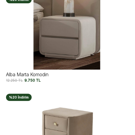
Alba Marta Komodin
12.250
TL
9.750
TL
%20 İndirim