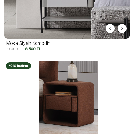
Moka Siyah Komodin
10.000
TL
8.500
TL
%16 İndirim