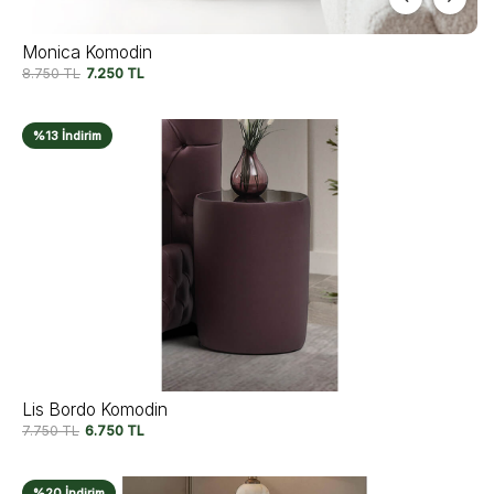
Monica Komodin
8.750
TL
7.250
TL
%13 İndirim
Lis Bordo Komodin
7.750
TL
6.750
TL
%20 İndirim