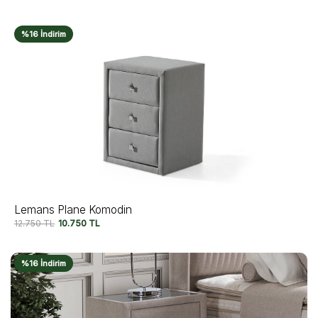
%16 İndirim
Lemans Plane Komodin
12.750
TL
10.750
TL
%16 İndirim