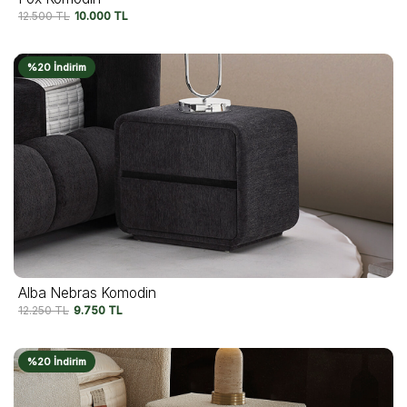
12.500
TL
10.000
TL
%20 İndirim
Alba Nebras Komodin
12.250
TL
9.750
TL
%20 İndirim