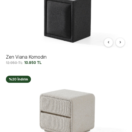
Zen Viana Komodin
12.950
TL
10.950
TL
%20 İndirim