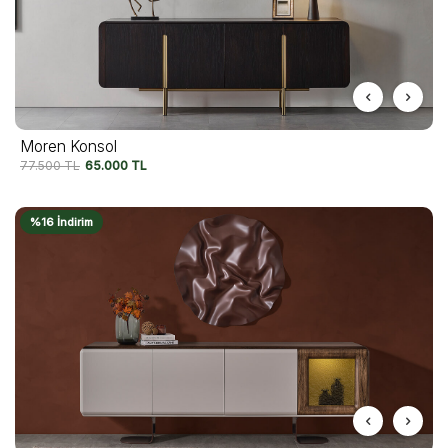
Moren Konsol
77.500
TL
65.000
TL
%16 İndirim