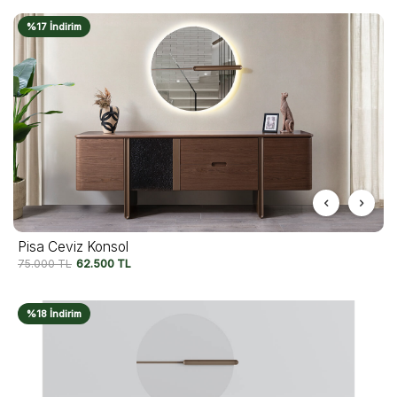
%17 İndirim
Pisa Ceviz Konsol
75.000
TL
62.500
TL
%18 İndirim