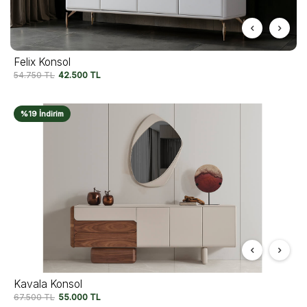
Felix Konsol
54.750
TL
42.500
TL
%19 İndirim
Kavala Konsol
67.500
TL
55.000
TL