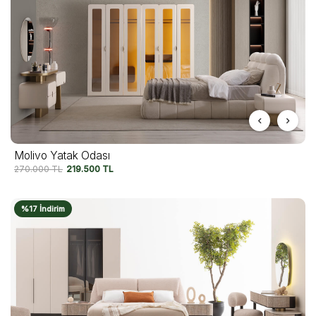
Molivo Yatak Odası
270.000
TL
219.500
TL
%17 İndirim