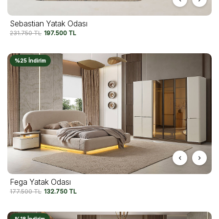
Sebastian Yatak Odası
231.750
TL
197.500
TL
%25 İndirim
Fega Yatak Odası
177.500
TL
132.750
TL