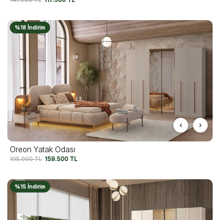
%18 İndirim
Oreon Yatak Odası
195.000
TL
159.500
TL
%15 İndirim