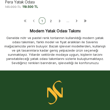
Pera Yatak Odası
145.000
TL
119.500
TL
1
2
3
…
Modern Yatak Odası Takımı
Genelde nötr ve pastel renk tonlarının kullanıldığı modern yatak
odası takımları, farklı model ve fiyat aralıkları ile Savenis
mağazamızda yerini buluyor. Bazalı işlevsel modellerden, kullanışlı
ve şık tasarımlara kadar geniş yelpazede ürün seçeneği
sunmaktayız. Yıllardır sektörde modaya uygun, kişilerin tarzını
yansıtabileceği yatak odası takımlarını sizlerle buluşturmaktayız.
Sevdiğiniz renkleri barındıran, işlevselliği ile konforunuzu
arttıracak modern yatak odası takımları sitemizde sizlerin
beğenisine sunuluyor.
Beyaz, gri, bej ve ceviz renk tonlarında tercih edebileceğiniz
yatak
odası takımı
modern seçenekleri sitemizde uygun fiyatlarla satışa
sunulmaktadır. Yatak odanıza bambaşka bir atmosfer katmak
istiyorsanız farklı renk seçeneklerini sitemizden inceleyebilirsiniz.
Oturduğunuz yerden modern yatak odası takımı sipariş vermek
istiyorsanız Savenis Mobilya online sitemizi inceleyebilirsiniz.
Farklı Tarzlara Hitap Eden Modern Yatak Odası Takımları