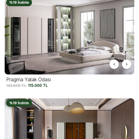
%19 İndirim
Pragma Yatak Odası
142.500
TL
115.000
TL
%19 İndirim