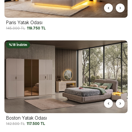
Paris Yatak Odası
145.000
TL
119.750
TL
%18 İndirim
Boston Yatak Odası
142.500
TL
117.500
TL