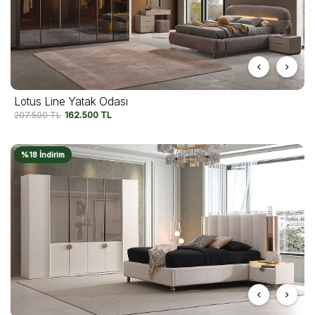
Lotus Line Yatak Odası
207.500
TL
162.500
TL
%18 İndirim