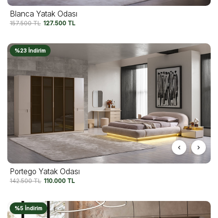
Blanca Yatak Odası
157.500
TL
127.500
TL
%23 İndirim
Portego Yatak Odası
142.500
TL
110.000
TL
%5 İndirim