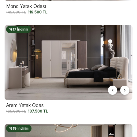
Mono Yatak Odası
145.000
TL
119.500
TL
%17 İndirim
Arem Yatak Odası
165.000
TL
137.500
TL
%19 İndirim