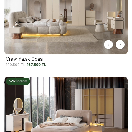
Craw Yatak Odası
199.500
TL
167.500
TL
%17 İndirim