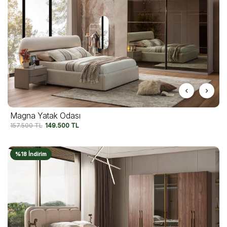
Magna Yatak Odası
157.500
TL
149.500
TL
%18 İndirim