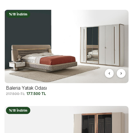
%18 İndirim
Baleria Yatak Odası
217.500
TL
177.500
TL
%18 İndirim