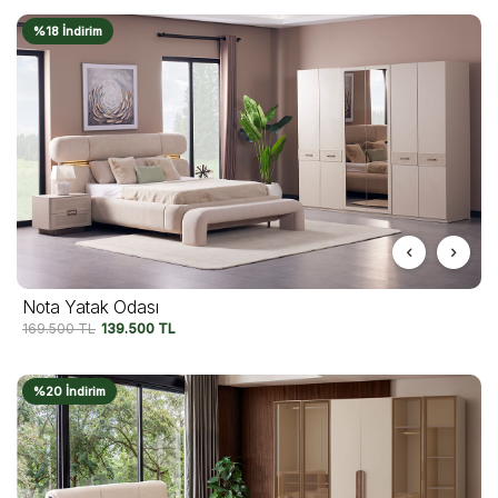
%18 İndirim
Nota Yatak Odası
169.500
TL
139.500
TL
%20 İndirim