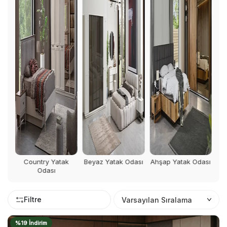
E
k
Beyaz Yatak Odası
Ahşap Yatak Odası
Gri Yatak Odası
Filtre
%19 İndirim