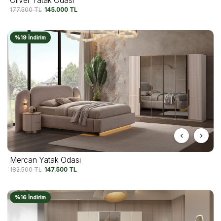
Oliver Yatak Odası
177.500
TL
145.000
TL
%19 İndirim
Mercan Yatak Odası
182.500
TL
147.500
TL
%16 İndirim