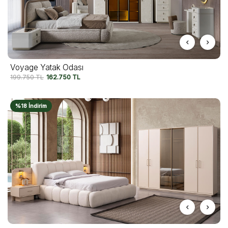
Voyage Yatak Odası
199.750
TL
162.750
TL
%18 İndirim