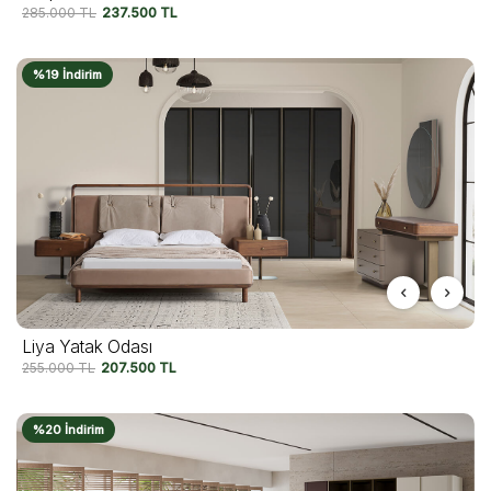
285.000
TL
237.500
TL
%19 İndirim
Liya Yatak Odası
255.000
TL
207.500
TL
%20 İndirim