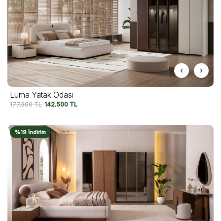
Luma Yatak Odası
177.500
TL
142.500
TL
%19 İndirim