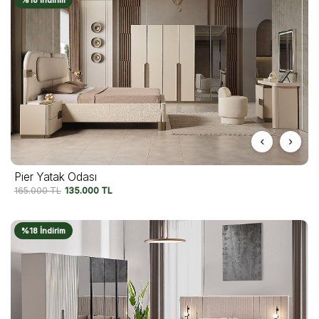
%18 İndirim
Pier Yatak Odası
165.000
TL
135.000
TL
%18 İndirim