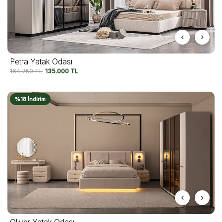
Petra Yatak Odası
164.750
TL
135.000
TL
%18 İndirim