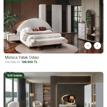
Monica Yatak Odası
172.750
TL
139.500
TL
%15 İndirim