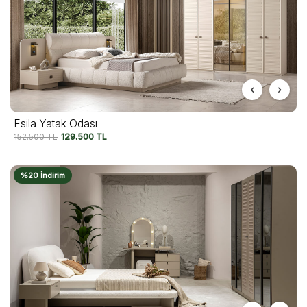
Esila Yatak Odası
152.500
TL
129.500
TL
%20 İndirim