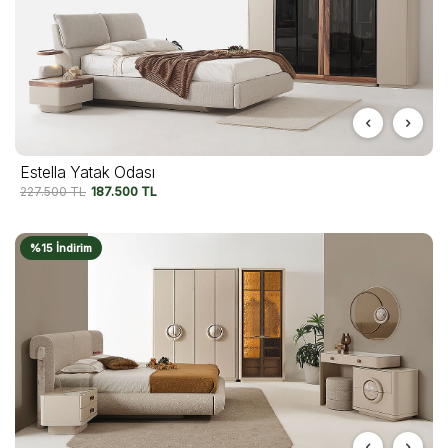
Estella Yatak Odası
227.500
TL
187.500
TL
%15 İndirim