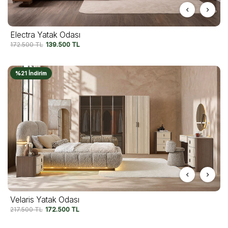
Electra Yatak Odası
172.500
TL
139.500
TL
%21 İndirim
Velaris Yatak Odası
217.500
TL
172.500
TL