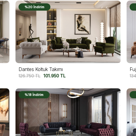
%20 İndirim
Dantes Koltuk Takımı
Fu
126.750
TL
101.950
TL
13
%18 İndirim