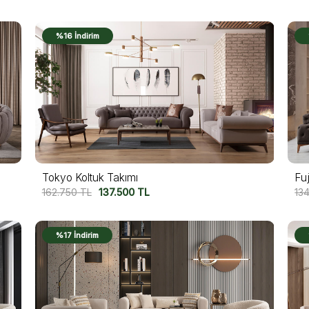
%16 İndirim
Tokyo Koltuk Takımı
Fuj
162.750
TL
137.500
TL
13
%17 İndirim