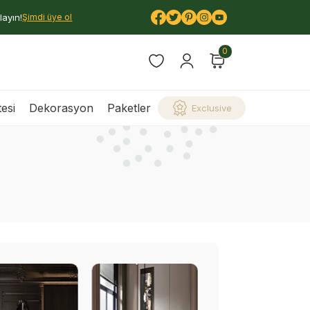
layın!
Şimdi üye ol
0
esi
Dekorasyon
Paketler
Exclusive