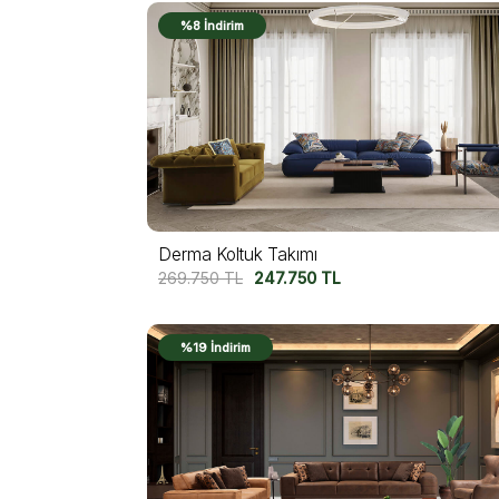
%8 İndirim
Derma Koltuk Takımı
269.750
TL
247.750
TL
%19 İndirim