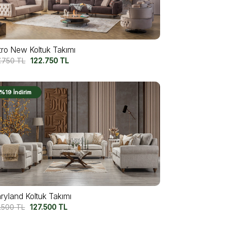
tro New Koltuk Takımı
7.750
TL
122.750
TL
%19 İndirim
ryland Koltuk Takımı
7.500
TL
127.500
TL