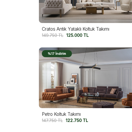
Cratos Antik Yataklı Koltuk Takımı
149.750
TL
125.000
TL
%17 İndirim
Petro Koltuk Takımı
147.750
TL
122.750
TL