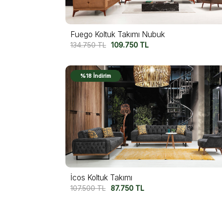
Fuego Koltuk Takımı Nubuk
134.750
TL
109.750
TL
%18 İndirim
İcos Koltuk Takımı
107.500
TL
87.750
TL