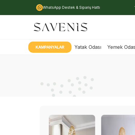
WhatsApp Destek & Sipariş Hattı
Yatak Odası
Yemek Odas
KAMPANYALAR