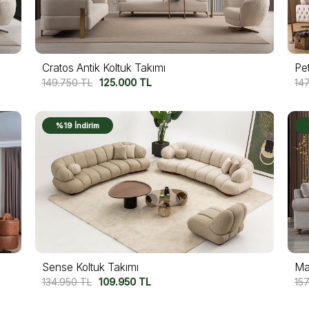
Cratos Antik Koltuk Takımı
Pe
149.750
TL
125.000
TL
14
%19 İndirim
Sense Koltuk Takımı
Ma
134.950
TL
109.950
TL
15