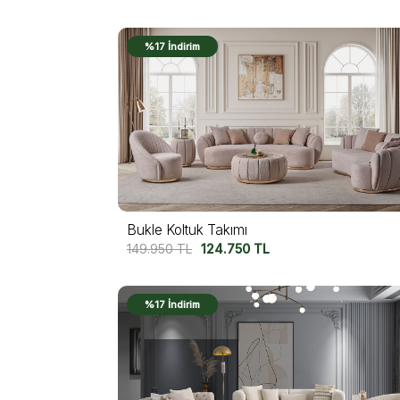
%17 İndirim
Bukle Koltuk Takımı
149.950
TL
124.750
TL
%17 İndirim