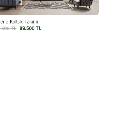
eria Koltuk Takımı
9.500
TL
89.500
TL