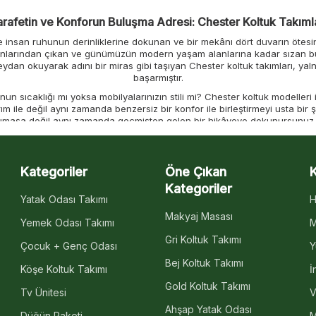
rafetin ve Konforun Buluşma Adresi: Chester Koltuk Takıml
le insan ruhunun derinliklerine dokunan ve bir mekânı dört duvarın ötesi
l salonlarından çıkan ve günümüzün modern yaşam alanlarına kadar sızan b
 meydan okuyarak adını bir miras gibi taşıyan Chester koltuk takımları, y
başarmıştır.
nun sıcaklığı mı yoksa mobilyalarınızın stili mi? Chester koltuk modelleri
m ile değil aynı zamanda benzersiz bir konfor ile birleştirmeyi usta bir
maşa değil aynı zamanda geçmişten gelen bir hikâyeye dokunursunuz. K
tarihin nostaljik kollarına bırakırcasına bir his ile karşılar.
inden bir tanesi düğmeli kapitone desenlere sahip olmasıdır. Bu detay sa
lduğunu size tamamen hissettirir. Klasik bir Chester koltuk takımı ile 
Kategoriler
Öne Çıkan
armanlanarak sunulan bu koltuk takımları minimalizmi tercih edenlerin bil
Kategoriler
Zengin Seçenekleri ile Her Tarzı Etkisi Altına Almayı Başarıyor
Yatak Odası Takımı
H
ile birleştirir. Zamansız bir kahverengi deri döşeme, geleneksel bir görün
Makyaj Masası
Yemek Odası Takımı
M
salonunuza nostaljik bir hava katmayı başaracaktır. Yeşil Chester koltuk 
r koltuk takımları, bej Chester koltuk takımları veya pastel tonlardaki m
Gri Koltuk Takımı
Çocuk + Genç Odası
Y
k mavi koltuk gibi dikkat çekici renkler, mekanınıza anında enerji katabilir
sağlayarak kişisel tarzınızı yansıtacaktır.
Bej Koltuk Takımı
Köşe Koltuk Takımı
İ
zun yıllar boyunca kullanılabilecek dayanıklı bir yatırımdır. Bu ikonik ko
Gold Koltuk Takımı
 dayanıklı kumaşlar kullanılması sayesinde kolay temizlenebilir özellikler
Tv Ünitesi
V
arı, Chester koltuk takımı 3 3 1 1 fiyatları gibi seçenekleri ile de bütçen
Ahşap Yatak Odası
Düğün Paketi
M