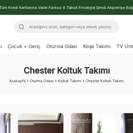
Tüm Kredi Kartlarına Vade Farksız 6 Taksit Fırsatıyla Şimdi Alışverişe Baş
ı
Çocuk + Genç
Oturma Odası
Köşe Takımı
TV Ünit
Chester Koltuk Takımı
Anasayfa
Oturma Odası
Koltuk Takımı
Chester Koltuk Takımı