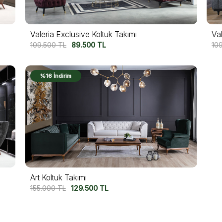
Valeria Exclusive Koltuk Takımı
Val
109.500
TL
89.500
TL
10
%16 İndirim
Art Koltuk Takımı
155.000
TL
129.500
TL