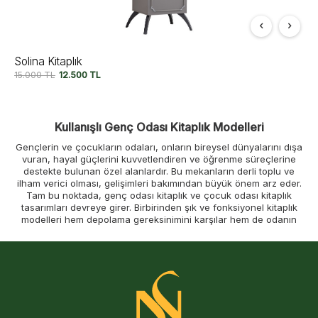
Solina Kitaplık
15.000
TL
12.500
TL
Kullanışlı Genç Odası Kitaplık Modelleri
Gençlerin ve çocukların odaları, onların bireysel dünyalarını dışa
vuran, hayal güçlerini kuvvetlendiren ve öğrenme süreçlerine
destekte bulunan özel alanlardır. Bu mekanların derli toplu ve
ilham verici olması, gelişimleri bakımından büyük önem arz eder.
Tam bu noktada, genç odası kitaplık ve çocuk odası kitaplık
tasarımları devreye girer. Birbirinden şık ve fonksiyonel kitaplık
modelleri hem depolama gereksinimini karşılar hem de odanın
havasını değiştirerek gençlere ve çocuklara kendilerine ait bir
köşe oluşturma olanağı sunar. Kitapların yanı sıra, bireysel
eşyaların, ödüllerin ya da hobi malzemelerinin sergilenebileceği
kitaplık raf modelleri, odanın daha bireysel ve düzenli
görünmesine destek olur. Doğru seçilen bir kitaplık, gençlerin ve
çocukların okuma rutinlerini desteklerken, aynı zamanda
sorumluluk duygularının gelişmesine de destek olur.