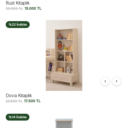
Rust Kitaplık
20.000
TL
15.000
TL
%22 İndirim
Dova Kitaplık
22.500
TL
17.500
TL
%14 İndirim