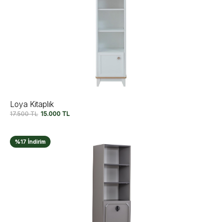
Loya Kitaplık
17.500
TL
15.000
TL
%17 İndirim