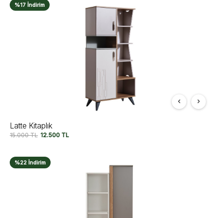
%17 İndirim
Latte Kitaplık
15.000
TL
12.500
TL
%22 İndirim