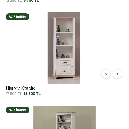
12.250
TL
9.750
TL
%17 İndirim
History Kitaplık
17.500
TL
14.500
TL
%17 İndirim