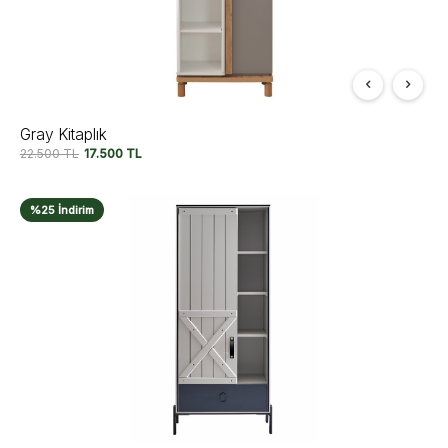
Gray Kitaplık
22.500
TL
17.500
TL
%25 İndirim