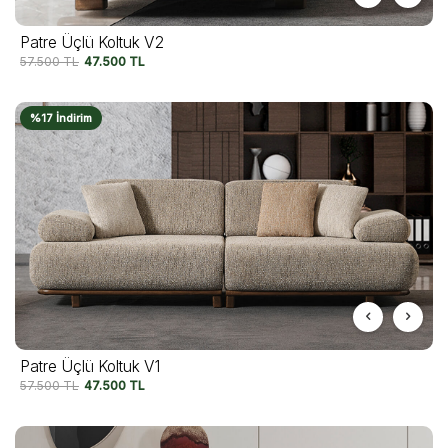
Patre Üçlü Koltuk V2
57.500
TL
47.500
TL
%17 İndirim
Patre Üçlü Koltuk V1
57.500
TL
47.500
TL