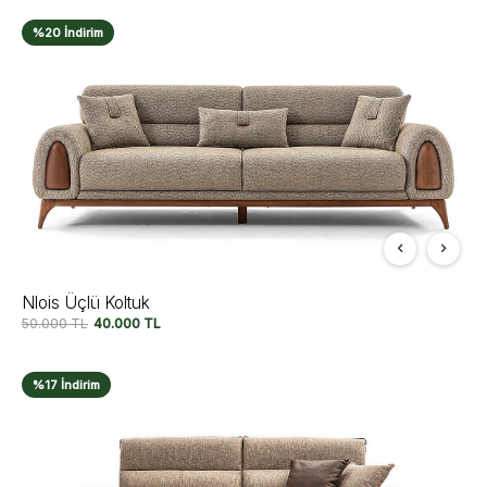
%20 İndirim
Nlois Üçlü Koltuk
50.000
TL
40.000
TL
%17 İndirim