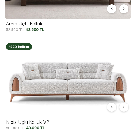
Arem Üçlü Koltuk
52.500
TL
42.500
TL
%20 İndirim
Nlois Üçlü Koltuk V2
50.000
TL
40.000
TL