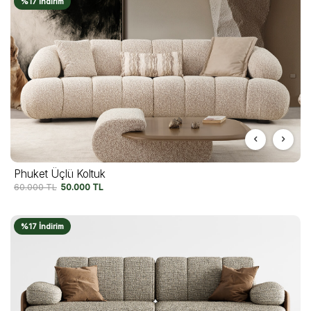
%17 İndirim
Phuket Üçlü Koltuk
60.000
TL
50.000
TL
%17 İndirim