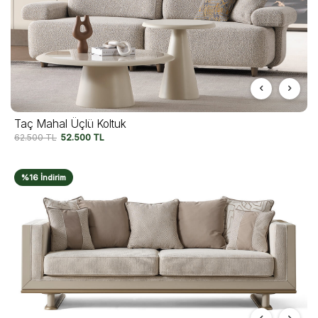
Taç Mahal Üçlü Koltuk
62.500
TL
52.500
TL
%16 İndirim