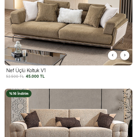
Nef Üçlü Koltuk V1
52.500
TL
45.000
TL
%16 İndirim