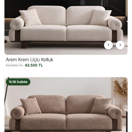
Arem Krem Üçlü Koltuk
52.500
TL
42.500
TL
%19 İndirim