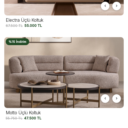
Electra Üçlü Koltuk
67.500
TL
55.000
TL
%15 İndirim
Motto Üçlü Koltuk
55.750
TL
47.500
TL