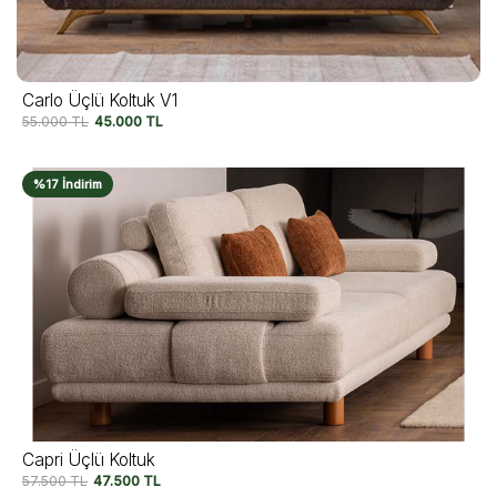
Carlo Üçlü Koltuk V1
55.000
TL
45.000
TL
%17 İndirim
Capri Üçlü Koltuk
57.500
TL
47.500
TL