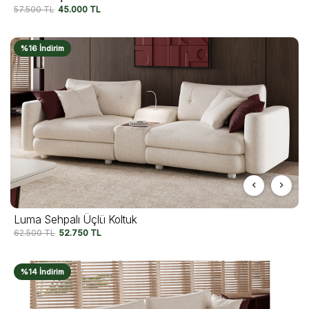
57.500
TL
45.000
TL
%16 İndirim
Luma Sehpalı Üçlü Koltuk
62.500
TL
52.750
TL
%14 İndirim