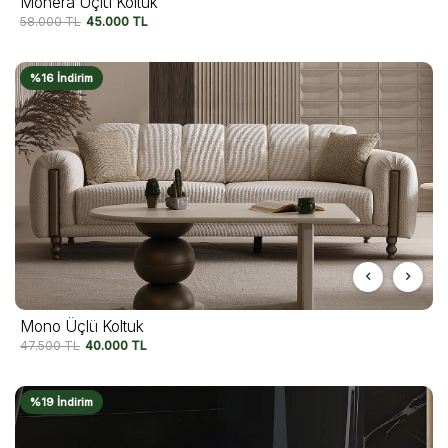
Monera Üçlü Koltuk
58.000
TL
45.000
TL
%16 İndirim
Mono Üçlü Koltuk
47.500
TL
40.000
TL
%19 İndirim