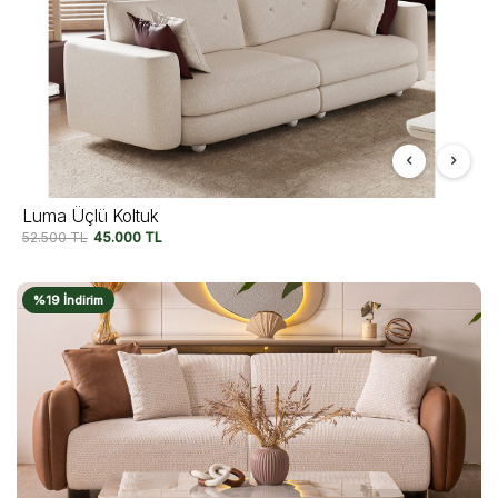
Luma Üçlü Koltuk
52.500
TL
45.000
TL
%19 İndirim