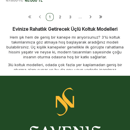
47.500
TL
40.000
TL
1
2
3
…
Evinize Rahatlık Getirecek Üçlü Koltuk Modelleri
Hem şık hem de geniş bir kanepe mi arıyorsunuz? 3'lü koltuk
takımlarımıza göz atmaya hoş başlayarak aradığınız modeli
bulabilirsiniz. Üç kişilik kanepeler genellikle ilk görüşte rahatlama
hissini yaşatır ve neyse ki, modern tasarımları sayesinde çoğu
insanın oturma odasına hoş bir katkı sağlarlar.
3lü koltuk modelleri, odada çok fazla yer kaplamadan geniş bir
oturma alanı sunar ve bu da onu uzun vadede inanılmaz
derecede çok yönlü ve dayanıklı hale getirir. Mobilyaları yeniden
düzenleseniz bile Savenis Mobilya mağazalarımızdan temin
edeceğiniz koltuklar her alana uyum sağlar. Ayrıca 3lü koltuk
fiyatları sitemizde her bütçeye hitap etmektedir.
Savenis Mobilya sitemizden çeşitli renk, stil ve
konfigürasyonlardaki 3'lü kanepe serisini keşfedin. Geniş ve rahat
bir oturma alanı sağlayacak kadar büyüktürler, ancak küçük bir ev
için uyumsuz olacak kadar da hantal değildirler. Bu sayfadaki 3'lü
koltuk takımlarını inceleyin ve kişisel tarzınıza en uygun olanı
bulun.
Oturma Odalarına Özel 3lü Koltuk Takımları