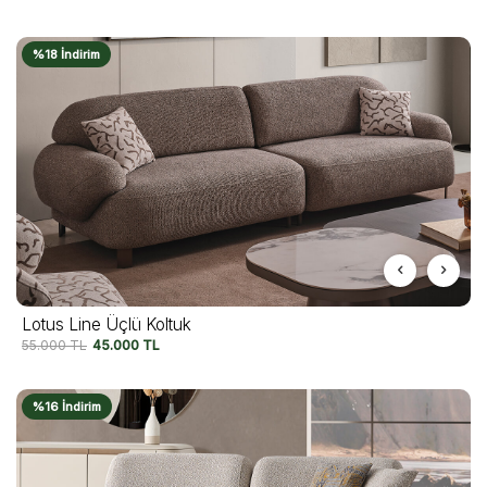
%18 İndirim
Lotus Line Üçlü Koltuk
55.000
TL
45.000
TL
%16 İndirim