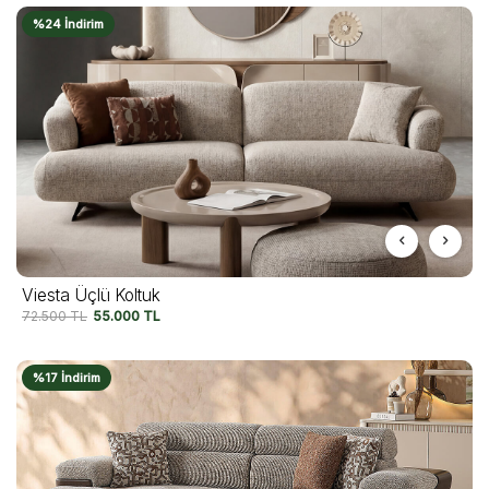
%24 İndirim
Viesta Üçlü Koltuk
72.500
TL
55.000
TL
%17 İndirim