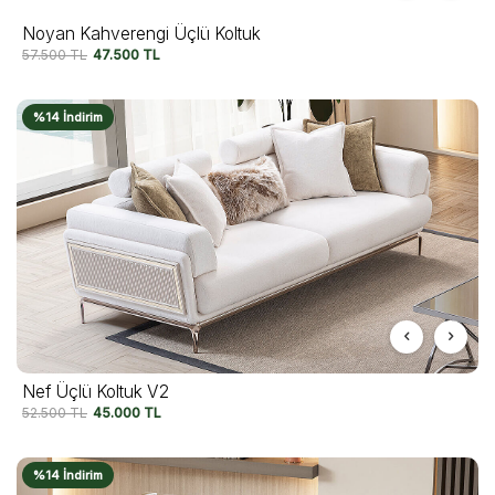
Noyan Kahverengi Üçlü Koltuk
57.500
TL
47.500
TL
%14 İndirim
Nef Üçlü Koltuk V2
52.500
TL
45.000
TL
%14 İndirim