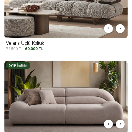
Velaris Üçlü Koltuk
72.500
TL
60.000
TL
%19 İndirim