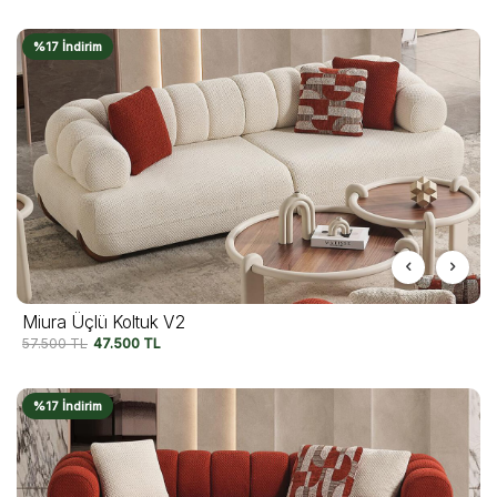
%17 İndirim
Miura Üçlü Koltuk V2
57.500
TL
47.500
TL
%17 İndirim