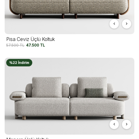
Pisa Ceviz Üçlü Koltuk
57.500
TL
47.500
TL
%22 İndirim