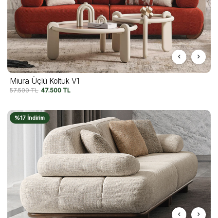
Miura Üçlü Koltuk V1
57.500
TL
47.500
TL
%17 İndirim