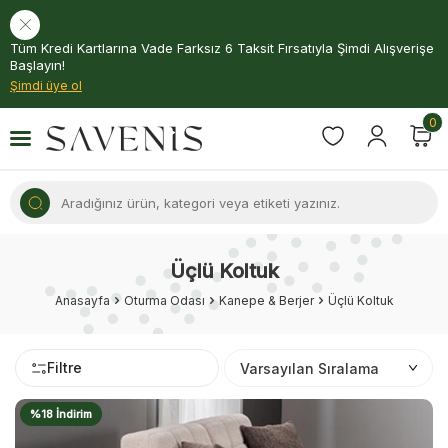
Tüm Kredi Kartlarına Vade Farksız 6 Taksit Fırsatıyla Şimdi Alışverişe
Başlayın!
Şimdi üye ol
0
Üçlü Koltuk
Anasayfa
Oturma Odası
Kanepe & Berjer
Üçlü Koltuk
Filtre
%18 İndirim