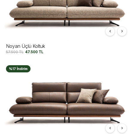
Noyan Üçlü Koltuk
57.500
TL
47.500
TL
%17 İndirim