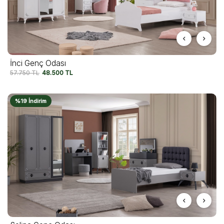
İnci Genç Odası
57.750
TL
48.500
TL
%19 İndirim