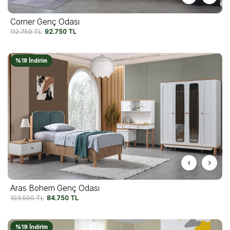
Corner Genç Odası
112.750
TL
92.750
TL
%18 İndirim
Aras Bohem Genç Odası
103.500
TL
84.750
TL
%19 İndirim