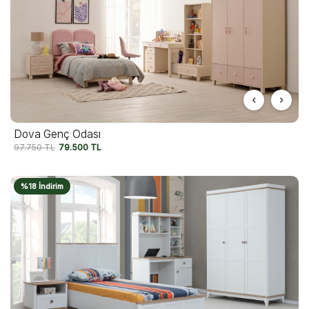
Dova Genç Odası
97.750
TL
79.500
TL
%18 İndirim