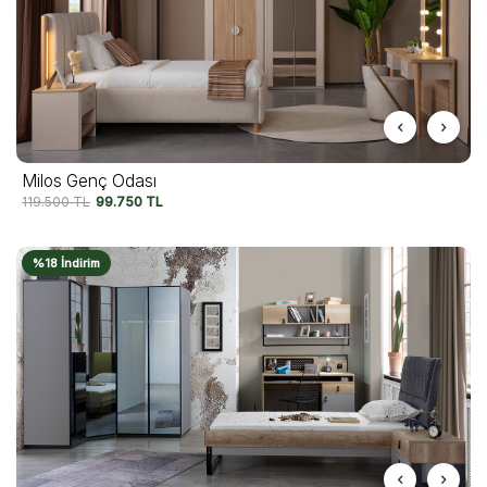
Milos Genç Odası
119.500
TL
99.750
TL
%18 İndirim