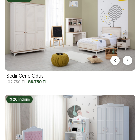
Sedir Genç Odası
107.750
TL
86.750
TL
%20 İndirim