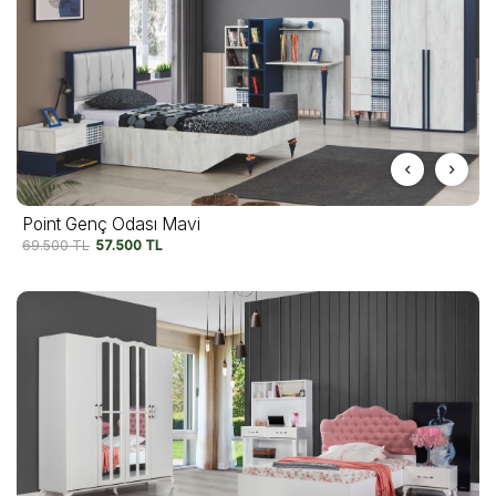
Point Genç Odası Mavi
69.500
TL
57.500
TL