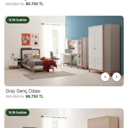
104.250
TL
85.750
TL
%19 İndirim
Gray Genç Odası
107.750
TL
86.750
TL
%19 İndirim