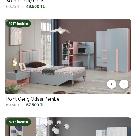
Solina Genç Odası
60.750
TL
49.500
TL
%17 İndirim
Point Genç Odası Pembe
69.500
TL
57.500
TL
%17 İndirim