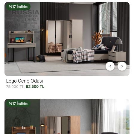
%17 İndirim
Lego Genç Odası
75.000
TL
62.500
TL
%17 İndirim