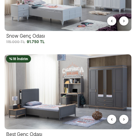
Snow Genç Odası
115.000
TL
91.750
TL
%18 İndirim
Best Genç Odası