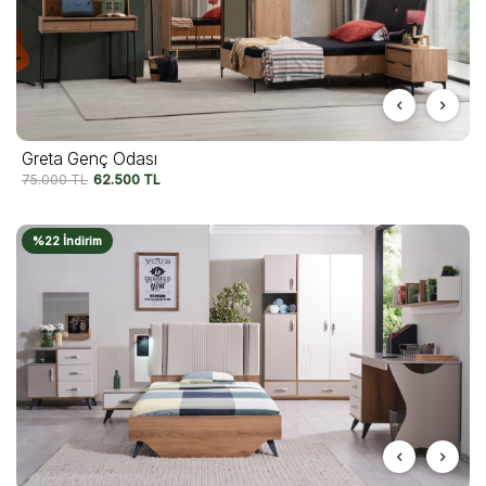
Greta Genç Odası
75.000
TL
62.500
TL
%22 İndirim