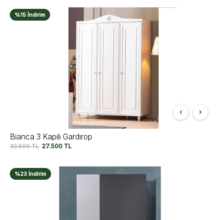
%15 İndirim
Bianca 3 Kapılı Gardırop
32.500
TL
27.500
TL
%23 İndirim