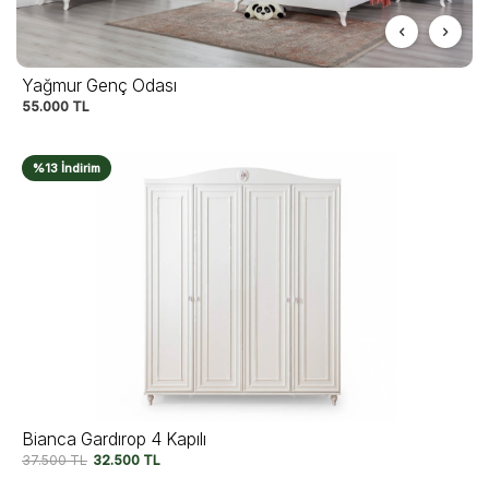
Yağmur Genç Odası
55.000
TL
%13 İndirim
Bianca Gardırop 4 Kapılı
37.500
TL
32.500
TL