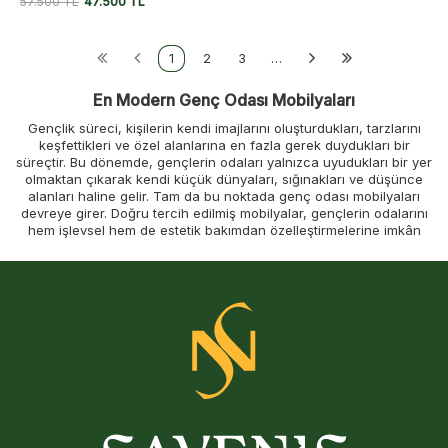
57.500
TL
47.500
TL
1
2
3
…
En Modern Genç Odası Mobilyaları
Gençlik süreci, kişilerin kendi imajlarını oluşturdukları, tarzlarını
keşfettikleri ve özel alanlarına en fazla gerek duydukları bir
süreçtir. Bu dönemde, gençlerin odaları yalnızca uyudukları bir yer
olmaktan çıkarak kendi küçük dünyaları, sığınakları ve düşünce
alanları haline gelir. Tam da bu noktada genç odası mobilyaları
devreye girer. Doğru tercih edilmiş mobilyalar, gençlerin odalarını
hem işlevsel hem de estetik bakımdan özelleştirmelerine imkân
tanır, onlara kendilerini ait hissedecekleri bir mekân sunar. Artık bir
çocuk yatak odası
havasında uzaklaşarak, daha yetişkin ve
bireysel bir stile geçiş yapılır.
Doğru Genç Oda Takımı Nasıl Seçilir?
Bir
genç oda takımı
tercihi yaparken dikkat edilmesi gereken pek
çok unsur vardır. İlk olarak odanın ebatları ve şekli göz önünde
bulundurulmalıdır. Küçük bir oda için daha kullanışlı, çok işlevsel
ve açık renkli mobilyalar tercih edilirken, büyük odalarda daha
büyük parçalara ve koyu renklere yer verilebilir. İşlevsellik, genç
odası tercihinde anahtar kelimedir. Gencin gereksinimleri ayrıntılı
bir şekilde düşünülmelidir. Örneğin, çokça kitabı ya da koleksiyonu