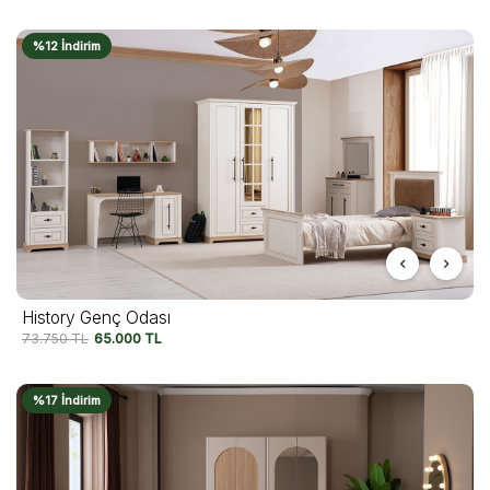
%12 İndirim
History Genç Odası
73.750
TL
65.000
TL
%17 İndirim