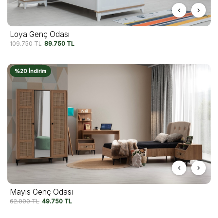
Loya Genç Odası
109.750
TL
89.750
TL
%20 İndirim
Mayıs Genç Odası
62.000
TL
49.750
TL