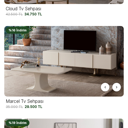
Cloud Tv Sehpası
42.500
TL
34.750
TL
%16 İndirim
Marcel Tv Sehpası
35.000
TL
29.500
TL
%19 İndirim