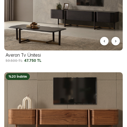
Averon Tv Ünitesi
59.500
TL
47.750
TL
%20 İndirim