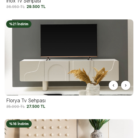
Inox Tv Sehpası
36.950
TL
29.500
TL
%21 İndirim
Florya Tv Sehpası
35.000
TL
27.500
TL
%16 İndirim