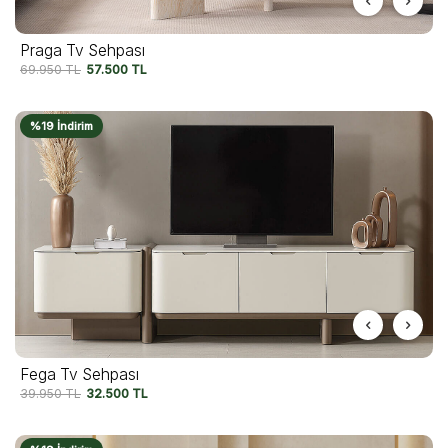
Praga Tv Sehpası
69.950
TL
57.500
TL
%19 İndirim
Fega Tv Sehpası
39.950
TL
32.500
TL