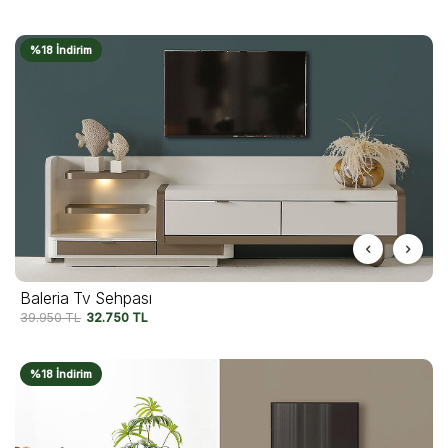
%18 İndirim
Baleria Tv Sehpası
39.950
TL
32.750
TL
%18 İndirim