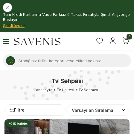
Tüm Kredi Kartlarına Vade Farksız 6 Taksit Fırsatıyla Şimdi Alışverişe
Başlayın!
Şimdi üye ol
0
Tv Sehpası
Anasayfa
Tv Ünitesi
Tv Sehpası
Filtre
%15 İndirim