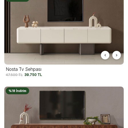
Nosta Tv Sehpası
47.500
TL
39.750
TL
%18 İndirim