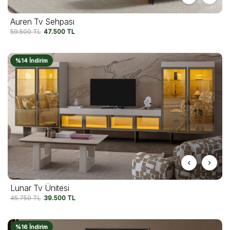
Auren Tv Sehpası
59.500
TL
47.500
TL
%14 İndirim
Lunar Tv Ünitesi
45.750
TL
39.500
TL
%16 İndirim