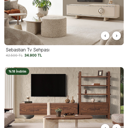
Sebastian Tv Sehpası
42.500
TL
34.900
TL
%18 İndirim