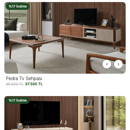
%17 İndirim
Pedra Tv Sehpası
45.000
TL
37.500
TL
%17 İndirim