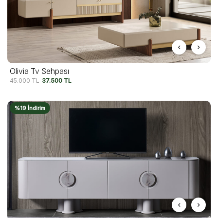
Olivia Tv Sehpası
45.000
TL
37.500
TL
%19 İndirim