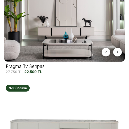
Pragma Tv Sehpası
27.750
TL
22.500
TL
%16 İndirim