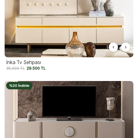
İnka Tv Sehpası
35.000
TL
29.500
TL
%20 İndirim