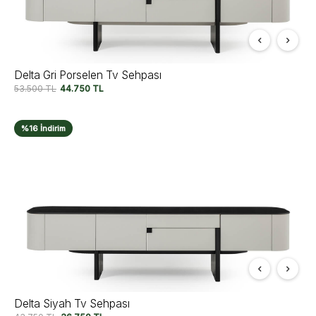
Delta Gri Porselen Tv Sehpası
53.500
TL
44.750
TL
%16 İndirim
Delta Siyah Tv Sehpası