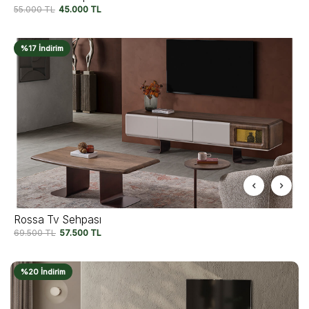
55.000
TL
45.000
TL
%17 İndirim
Rossa Tv Sehpası
69.500
TL
57.500
TL
%20 İndirim