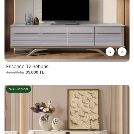
Essence Tv Sehpası
42.500
TL
35.000
TL
%25 İndirim