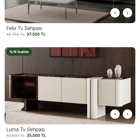
Felix Tv Sehpası
45.750
TL
37.500
TL
%18 İndirim
Luma Tv Sehpası
42.500
TL
35.000
TL