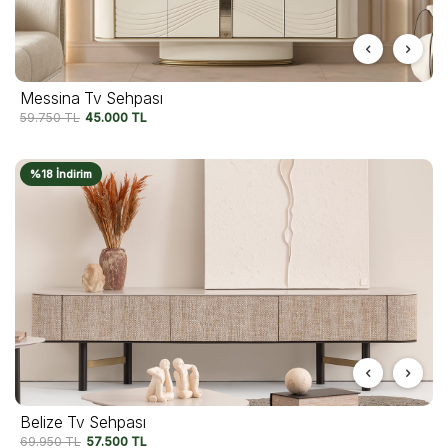
Messina Tv Sehpası
59.750
TL
45.000
TL
%18 İndirim
Belize Tv Sehpası
69.950
TL
57.500
TL