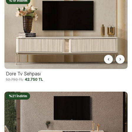
%19 İndirim
Dore Tv Sehpası
52.750
TL
42.750
TL
%21 İndirim