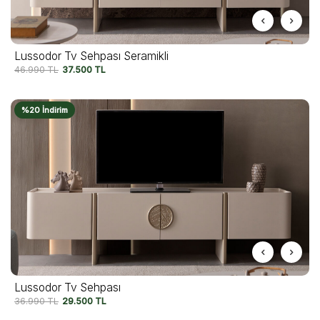
Lussodor Tv Sehpası Seramikli
46.990
TL
37.500
TL
%20 İndirim
Lussodor Tv Sehpası
36.990
TL
29.500
TL