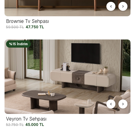
Brownie Tv Sehpası
59.500
TL
47.750
TL
%15 İndirim
Veyron Tv Sehpası
52.750
TL
45.000
TL