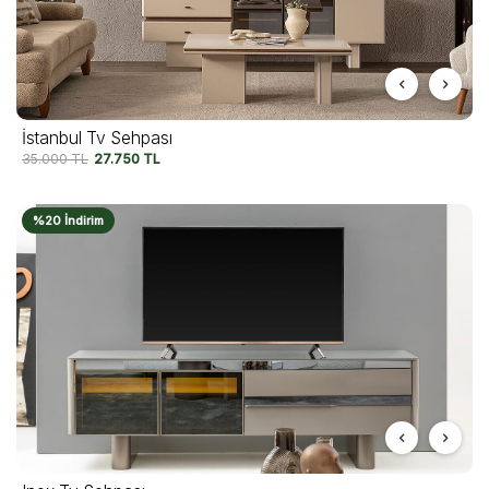
İstanbul Tv Sehpası
35.000
TL
27.750
TL
%20 İndirim