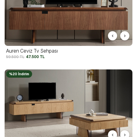
Auren Ceviz Tv Sehpası
59.500
TL
47.500
TL
%20 İndirim