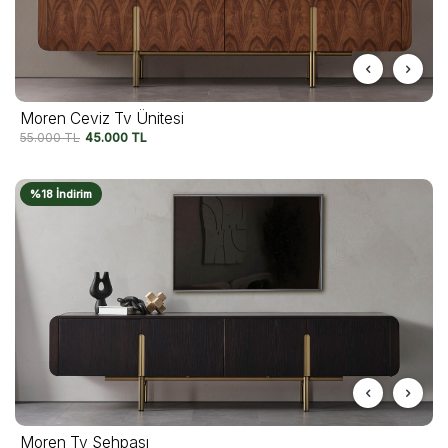
Moren Ceviz Tv Ünitesi
55.000
TL
45.000
TL
%18 İndirim
Moren Tv Sehpası