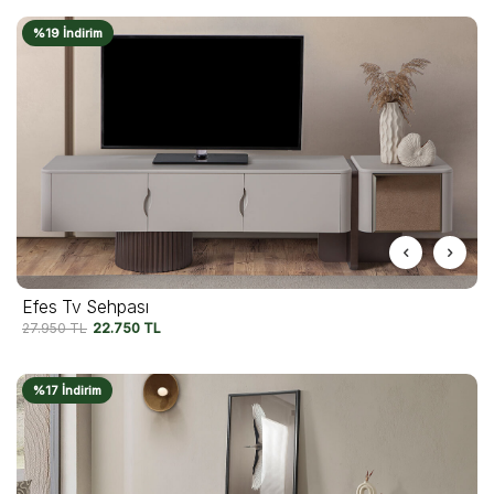
%19 İndirim
Efes Tv Sehpası
27.950
TL
22.750
TL
%17 İndirim