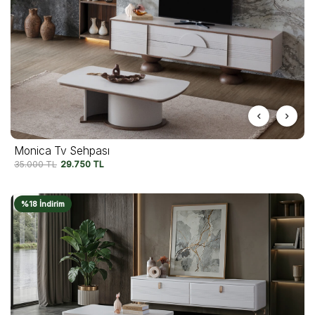
Monica Tv Sehpası
35.000
TL
29.750
TL
%18 İndirim