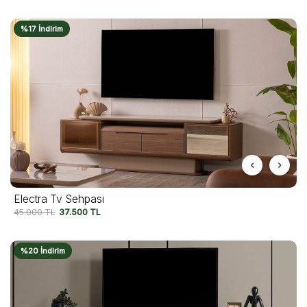
%17 İndirim
Electra Tv Sehpası
45.000
TL
37.500
TL
%20 İndirim