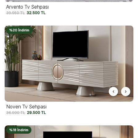
Arvento Tv Sehpası
39.950
TL
32.500
TL
%20 İndirim
Noven Tv Sehpası
36.990
TL
29.500
TL
%18 İndirim