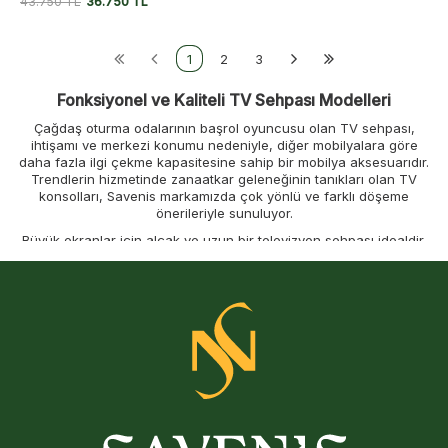
43.750
TL
36.750
TL
1
2
3
Fonksiyonel ve Kaliteli TV Sehpası Modelleri
Çağdaş oturma odalarının başrol oyuncusu olan TV sehpası,
ihtişamı ve merkezi konumu nedeniyle, diğer mobilyalara göre
daha fazla ilgi çekme kapasitesine sahip bir mobilya aksesuarıdır.
Trendlerin hizmetinde zanaatkar geleneğinin tanıkları olan TV
konsolları, Savenis markamızda çok yönlü ve farklı döşeme
önerileriyle sunuluyor.
Büyük ekranlar için alçak ve uzun bir televizyon sehpası idealdir,
aynı zamanda depolama için iyi bir iç hacim sağlar. Askılı model,
serbest zemini sayesinde orijinal ve daha az göze çarpan bir TV
konsolu modeline sahip olmanızı sağlar. Duvara monte edilen TV
sehpaları bile, raflar, bölmeler ve kitaplık veya CD ve DVD'ler için
kullanılan açık bölmelerin entegrasyonu sayesinde daha küçük bir
hacmi telafi ederek önemli depolama alanı sunabiliyor.
Daha uzun ve dar bir televizyon sehpası halihazırda döşenmiş bir
duvarı aydınlatmaya yardımcı olur veya geniş açık alanlarda
odanın ortasına konumlandırılabilir. Çoğu zaman bu modeller
yönlendirilebilir veya döndürülebilir özelliktedir, böylece odanın
farklı noktalarından televizyonun keyfini çıkarabilir veya zaman