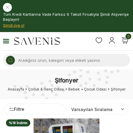
Tüm Kredi Kartlarına Vade Farksız 6 Taksit Fırsatıyla Şimdi Alışverişe
Başlayın!
Şimdi üye ol
0
Şifonyer
Anasayfa
Çocuk & Genç Odası
Bebek + Çocuk Odası
Şifonyer
Filtre
%18 İndirim