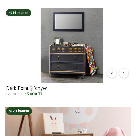
%14 İndirim
Dark Point Şifonyer
17.500
TL
15.000
TL
%20 İndirim