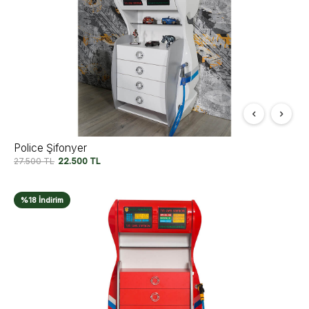
Police Şifonyer
27.500
TL
22.500
TL
%18 İndirim