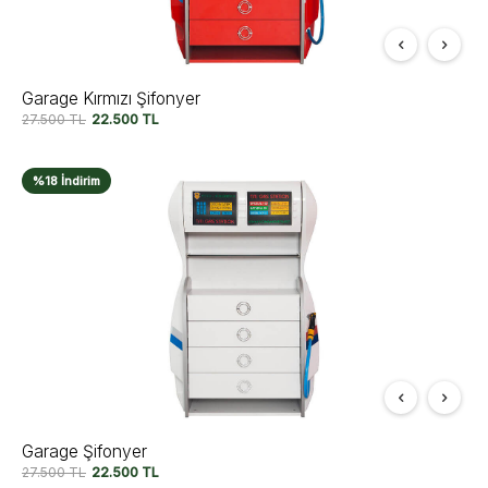
Garage Kırmızı Şifonyer
27.500
TL
22.500
TL
%18 İndirim
Garage Şifonyer
27.500
TL
22.500
TL