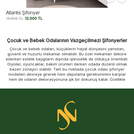
Atlantis Şifonyer
14.500
TL
12.000
TL
Çocuk ve Bebek Odalarının Vazgeçilmezi Şifonyerler
Çocuk ve bebek odaları, küçüklerin hayal dünyasını yansıtan,
güvenli ve huzurlu mekanlar olmalıdır. Bu özel mekanları dekore
ederken estetik kaygıların dışında işlevsellik de oldukça önemlidir.
Giysiler, oyuncaklar, bakım ürünleri derken odada düzenli olmak
bazen zorlayıcı olabilir. Tam bu noktada çocuk odası şifonyer
modelleri devreye girerek hem depolama gereksinimini karşılar
hem de odanın dekorasyonuna şık bir dokunuş katar. Özellikle
yeni aileler için bebek odası şifonyer tercihi, bebeğin eşyalarını
düzenlemek ve odayı derli toplu tutmak için önemli bir rol oynar.
Bir şifonyer çocuk odası
için yalnızca bir mobilya değil, aynı
zamanda düzenin ve pratikliğin simgesidir. Çekmeceleri sayesinde
kıyafetler, bezler, çoraplar ve diğer küçük eşyalar kolaylıkla
gruplandırılabilir ve gereksinim anında rahatlıkla ulaşılabilir. Bu
düzen, özellikle bebek bakımının yoğun olduğu ilk aylarda ailelere
büyük konfor sağlar. Çocuklar büyüdükçe de şifonyer, onların
kendi eşyalarını toplamayı öğrenmelerine destek olan kullanışlı bir
araç haline gelir. Odanın genel havasını tamamlayan, renk ve