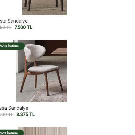
sta Sandalye
750
TL
7.500
TL
%16 İndirim
ssa Sandalye
.000
TL
8.375
TL
%11 İndirim