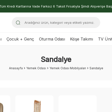
Tüm Kredi Kartlarına Vade Farksız 6 Taksit Fırsatıyla Şimdi Alışverişe Baş
ı
Çocuk + Genç
Oturma Odası
Köşe Takımı
TV Ünit
Sandalye
Anasayfa
Yemek Odası
Yemek Odası Mobilyaları
Sandalye