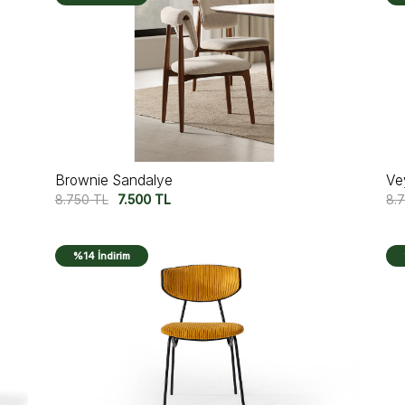
Brownie Sandalye
Ve
8.750
TL
7.500
TL
8.
%14 İndirim