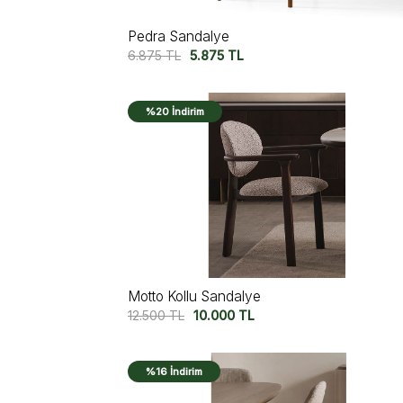
Pedra Sandalye
6.875
TL
5.875
TL
%20 İndirim
Motto Kollu Sandalye
12.500
TL
10.000
TL
%16 İndirim