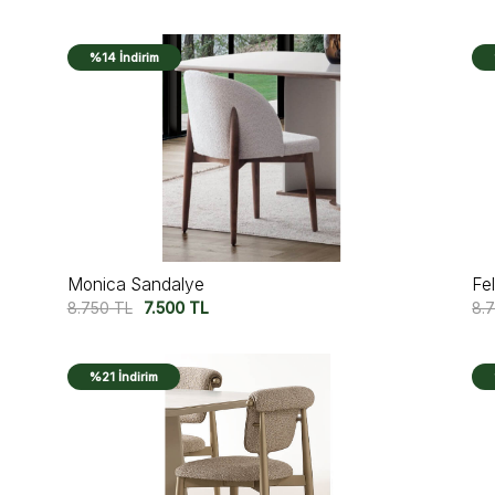
%14 İndirim
Monica Sandalye
Fe
8.750
TL
7.500
TL
8.
%21 İndirim