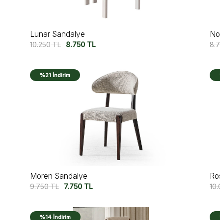
Lunar Sandalye
No
10.250
TL
8.750
TL
8.
%21 İndirim
Moren Sandalye
Ro
9.750
TL
7.750
TL
10
%14 İndirim