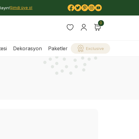
layın!
Şimdi üye ol
0
esi
Dekorasyon
Paketler
Exclusive