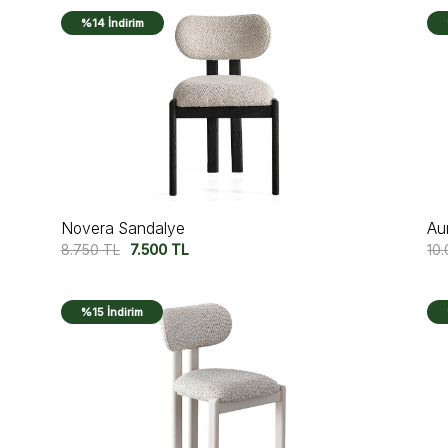
%14 İndirim
Novera Sandalye
Au
8.750
TL
7.500
TL
10
%15 İndirim