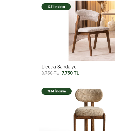
%11 İndirim
Electra Sandalye
8.750
TL
7.750
TL
%14 İndirim