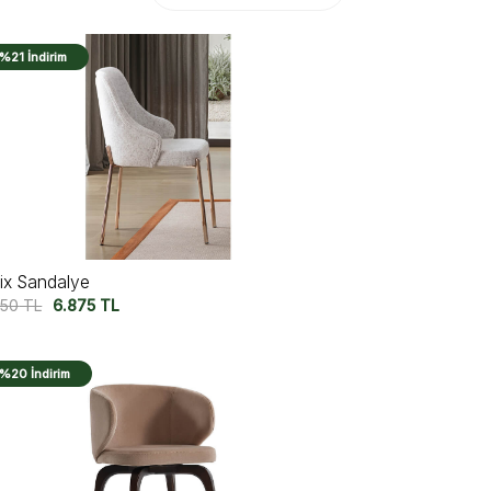
%21 İndirim
lix Sandalye
750
TL
6.875
TL
%20 İndirim