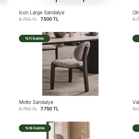
Icon Large Sandalye
Ol
8.750
TL
7.500
TL
8.
%11 İndirim
Motto Sandalye
Va
8.750
TL
7.750
TL
10
%16 İndirim