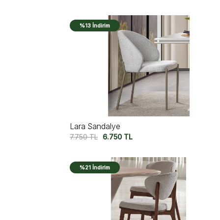
%13 İndirim
Lara Sandalye
7.750
TL
6.750
TL
%21 İndirim