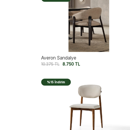
Averon Sandalye
10.375
TL
8.750
TL
%15 İndirim