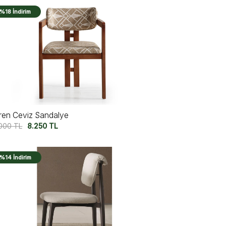
%18 İndirim
ren Ceviz Sandalye
.000
TL
8.250
TL
%14 İndirim