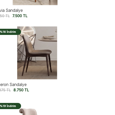
ivia Sandalye
750
TL
7.500
TL
%16 İndirim
leron Sandalye
.375
TL
8.750
TL
%19 İndirim