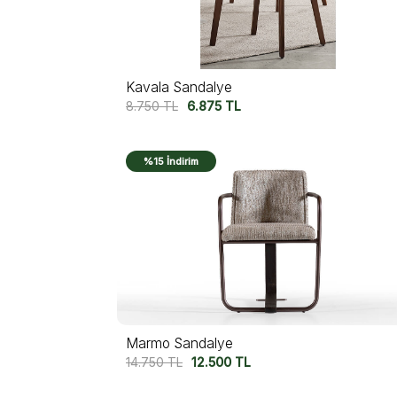
Kavala Sandalye
8.750
TL
6.875
TL
%15 İndirim
Marmo Sandalye
14.750
TL
12.500
TL