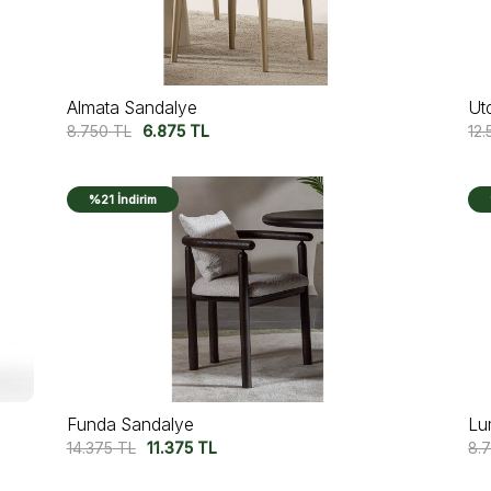
Almata Sandalye
Ut
8.750
TL
6.875
TL
12
%21 İndirim
Funda Sandalye
Lu
14.375
TL
11.375
TL
8.