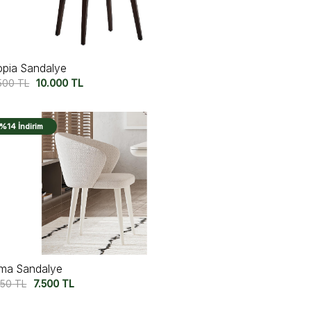
opia Sandalye
.500
TL
10.000
TL
%14 İndirim
ma Sandalye
750
TL
7.500
TL