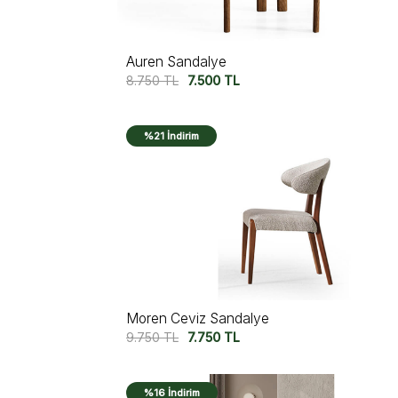
Auren Sandalye
8.750
TL
7.500
TL
%21 İndirim
Moren Ceviz Sandalye
9.750
TL
7.750
TL
%16 İndirim