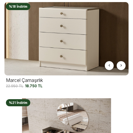
%18 İndirim
Marcel Çamaşırlık
22.950
TL
18.750
TL
%21 İndirim