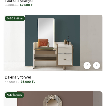
Leonora Şifonyer
51.000
TL
42.500
TL
%20 İndirim
Baleria Şifonyer
44.000
TL
35.000
TL
%17 İndirim