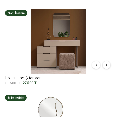
%25 İndirim
Lotus Line Şifonyer
36.500
TL
27.500
TL
%18 İndirim