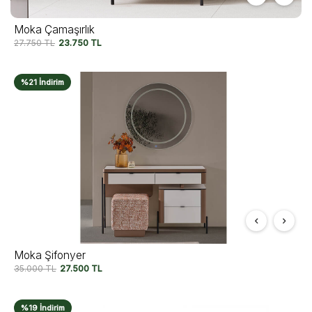
Moka Çamaşırlık
27.750
TL
23.750
TL
%21 İndirim
Moka Şifonyer
35.000
TL
27.500
TL
%19 İndirim