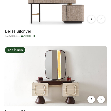
Belize Şifonyer
57.500
TL
47.500
TL
%17 İndirim