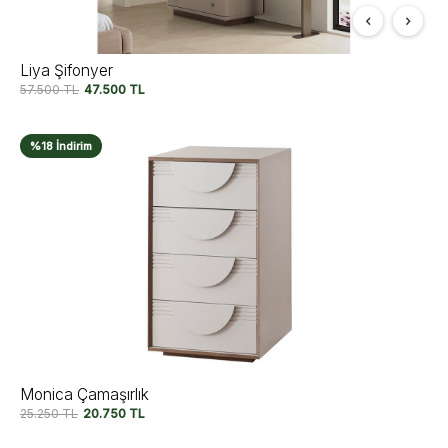
Liya Şifonyer
57.500
TL
47.500
TL
%18 İndirim
Monica Çamaşırlık
25.250
TL
20.750
TL