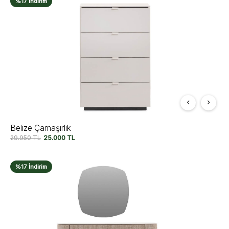
%17 İndirim
Belize Çamaşırlık
29.950
TL
25.000
TL
%17 İndirim