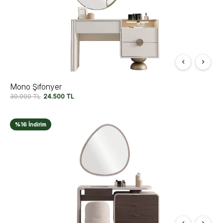
Mono Şifonyer
30.000
TL
24.500
TL
%16 İndirim