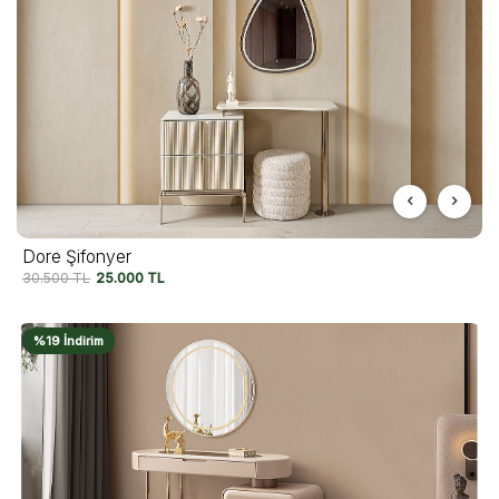
Dore Şifonyer
30.500
TL
25.000
TL
%19 İndirim