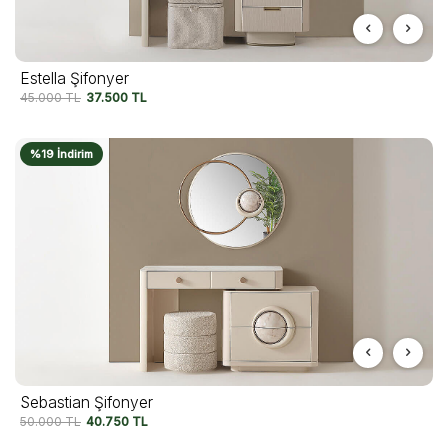
Estella Şifonyer
45.000
TL
37.500
TL
%19 İndirim
Sebastian Şifonyer
50.000
TL
40.750
TL