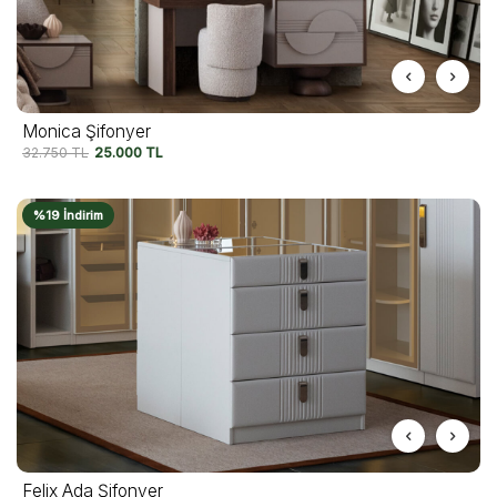
Monica Şifonyer
32.750
TL
25.000
TL
%19 İndirim
Felix Ada Şifonyer