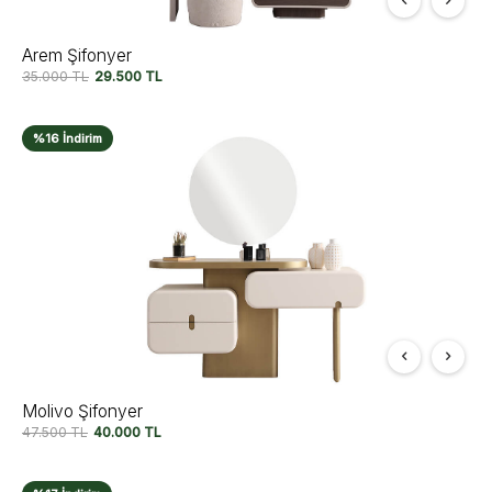
Arem Şifonyer
35.000
TL
29.500
TL
%16 İndirim
Molivo Şifonyer
47.500
TL
40.000
TL