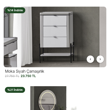
%14 İndirim
Moka Siyah Çamaşırlık
27.750
TL
23.750
TL
%21 İndirim