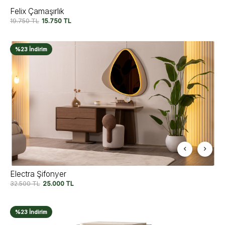
Felix Çamaşırlık
19.750
TL
15.750
TL
%23 İndirim
Electra Şifonyer
32.500
TL
25.000
TL
%23 İndirim