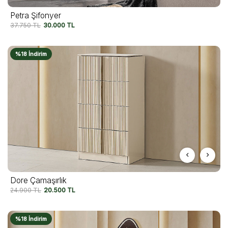
Petra Şifonyer
37.750
TL
30.000
TL
%18 İndirim
Dore Çamaşırlık
24.900
TL
20.500
TL
%18 İndirim