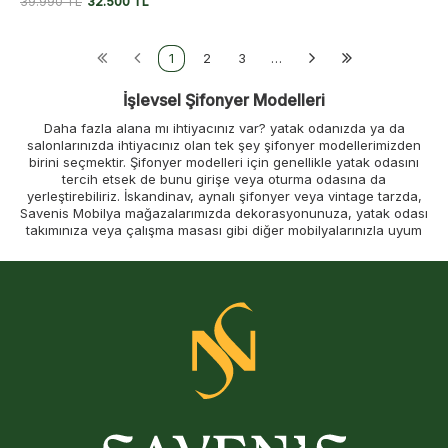
39.990
TL
32.500
TL
1
2
3
…
İşlevsel Şifonyer Modelleri
Daha fazla alana mı ihtiyacınız var? yatak odanızda ya da
salonlarınızda ihtiyacınız olan tek şey şifonyer modellerimizden
birini seçmektir. Şifonyer modelleri için genellikle yatak odasını
tercih etsek de bunu girişe veya oturma odasına da
yerleştirebiliriz. İskandinav, aynalı şifonyer veya vintage tarzda,
Savenis Mobilya mağazalarımızda dekorasyonunuza, yatak odası
takımınıza veya çalışma masası gibi diğer mobilyalarınızla uyum
sağlayacak farklı stillerde çekmeceli şifonyer modelleri sunuyoruz.
Daha fazla beklemeyin, kaliteli 5 çekmeceli şifonyer kataloğumuza
göz atın.
Her İhtiyaca Uygun Şifonyer Modelleri
Komodin şifonyer satın almadan önce şu soruya cevap
verebilmelisiniz: "Bunu ne için kullanacağım?" Bu nokta
netleştikten sonra, bu mobilya parçasına ayıracağınız alanı
ölçmenizi ve son olarak, çalışma masası, gardırop veya komodin
gibi diğer mobilyalarla mükemmel bir şekilde uyum sağlayacak
tarzı belirlemenizi öneririz.
Kapaklı çekmeceli geniş şifonyer modeller daha fazla alan sunar