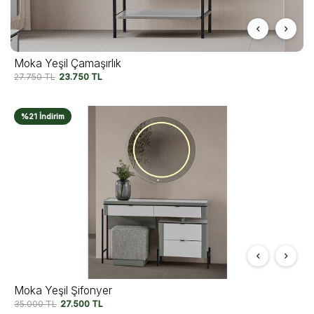
Moka Yeşil Çamaşırlık
27.750
TL
23.750
TL
%21 İndirim
Moka Yeşil Şifonyer
35.000
TL
27.500
TL