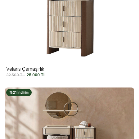
Velaris Çamaşırlık
32.500
TL
25.000
TL
%21 İndirim