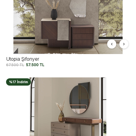
Utopia Şifonyer
67.500
TL
57.500
TL
%17 İndirim