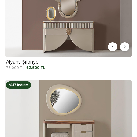
Alyans Şifonyer
75.000
TL
62.500
TL
%17 İndirim