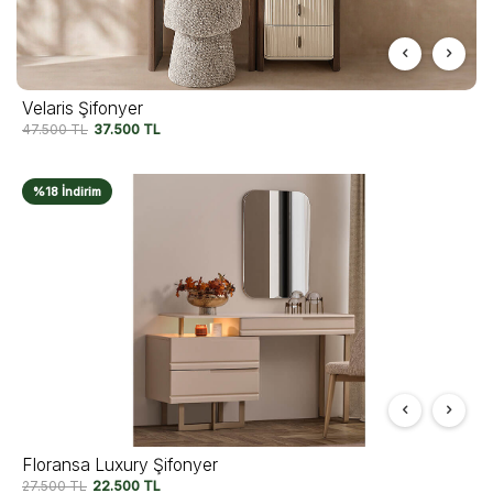
Velaris Şifonyer
47.500
TL
37.500
TL
%18 İndirim
Floransa Luxury Şifonyer
27.500
TL
22.500
TL