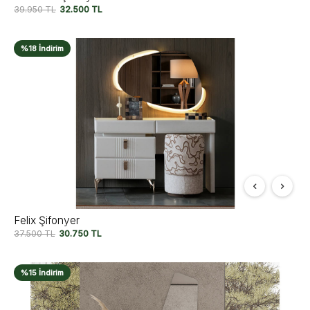
39.950
TL
32.500
TL
%18 İndirim
Felix Şifonyer
37.500
TL
30.750
TL
%15 İndirim