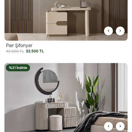
Pier Şifonyer
40.000
TL
32.500
TL
%21 İndirim