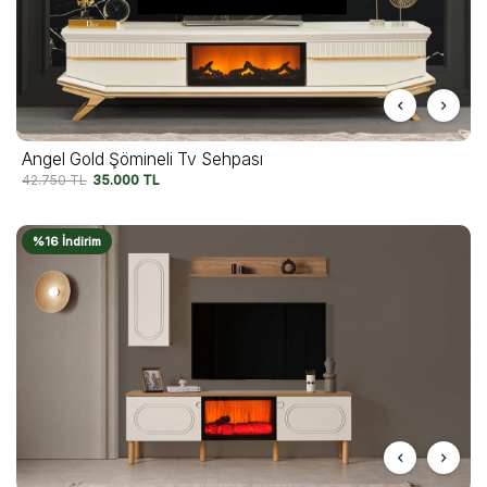
Angel Gold Şömineli Tv Sehpası
42.750
TL
35.000
TL
%16 İndirim