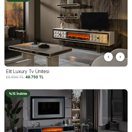
Elit Luxury Tv Ünitesi
59.990
TL
49.750
TL
%15 İndirim