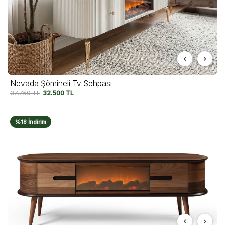
Nevada Şömineli Tv Sehpası
37.750
TL
32.500
TL
%18 İndirim