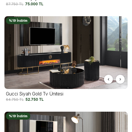
87.750
TL
75.000
TL
%19 İndirim
Gucci Siyah Gold Tv Ünitesi
64.750
TL
52.750
TL
%19 İndirim