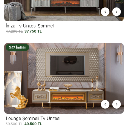
İmza Tv Ünitesi Şömineli
47.290
TL
37.750
TL
%17 İndirim
Lounge Şömineli Tv Ünitesi
59.500
TL
49.500
TL