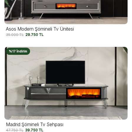
Asos Modern Şömineli Tv Ünitesi
35.000
TL
29.750
TL
%17 İndirim
Madrid Şömineli Tv Sehpası
47.750
TL
39.750
TL