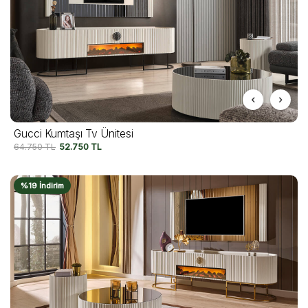
Gucci Kumtaşı Tv Ünitesi
64.750
TL
52.750
TL
%19 İndirim