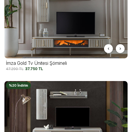
İmza Gold Tv Ünitesi Şömineli
47.290
TL
37.750
TL
%20 İndirim