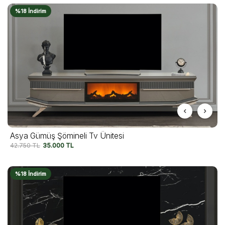
%18 İndirim
Asya Gümüş Şömineli Tv Ünitesi
42.750
TL
35.000
TL
%18 İndirim