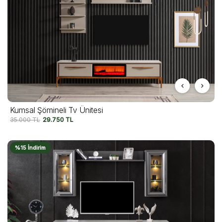
Kumsal Şömineli Tv Ünitesi
35.000
TL
29.750
TL
%15 İndirim