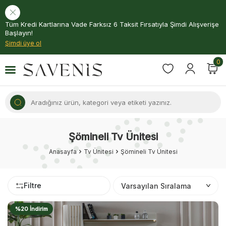
Tüm Kredi Kartlarına Vade Farksız 6 Taksit Fırsatıyla Şimdi Alışverişe
Başlayın!
Şimdi üye ol
0
Şömineli Tv Ünitesi
Anasayfa
Tv Ünitesi
Şömineli Tv Ünitesi
Filtre
%20 İndirim