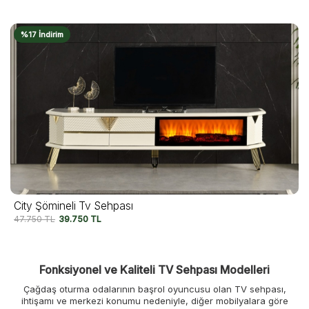
%17 İndirim
City Şömineli Tv Sehpası
47.750
TL
39.750
TL
Fonksiyonel ve Kaliteli TV Sehpası Modelleri
Çağdaş oturma odalarının başrol oyuncusu olan TV sehpası,
ihtişamı ve merkezi konumu nedeniyle, diğer mobilyalara göre