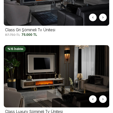
Class Gri Şömineli Tv Ünitesi
87.750
TL
75.000
TL
%15 İndirim
Class Luxury Şömineli Tv Ünitesi