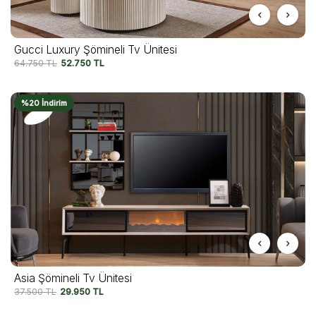
Gucci Luxury Şömineli Tv Ünitesi
64.750
TL
52.750
TL
%20 İndirim
Asia Şömineli Tv Ünitesi
37.500
TL
29.950
TL