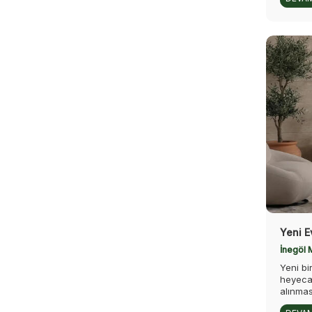
Yeni E
İnegöl 
Yeni bi
heyecan
alınmas