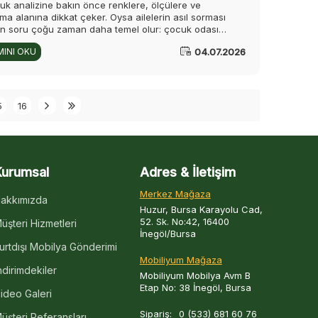
cuk analizine bakın önce renklere, ölçülere ve
a alanına dikkat çeker. Oysa ailelerin asıl sorması
n soru çoğu zaman daha temel olur: çocuk odası
ası güvenli mi? Şık görünen bir takım, doğru malzeme
04.07.2026
INI OKU
ru tasarım tercihi yapılmadıysa günlük kullanımda
dir. Bu nedenle seçim aşamasında sadece görünüm
 büyümenin gelişmesi, hareketin ortaya çıkması ve
m biçimine göre güvenlik ayrıntılarının da birlikte
ndirilmesi gerekir.
5
16
Kurumsal
Adres & İletişim
Merkez Mağaza
akkımızda
Huzur, Bursa Karayolu Cad,
52. Sk. No:42, 16400
üşteri Hizmetleri
İnegöl/Bursa
urtdışı Mobilya Gönderimi
Mobiliyum Mağaza
ndirimdekiler
Mobiliyum Mobilya Avm B
Etap No: 38 İnegöl, Bursa
ideo Galeri
Sipariş:
0 (533) 681 60 76
üşteri Referansları