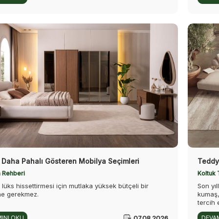
i Daha Pahalı Gösteren Mobilya Seçimleri
Teddy 
 Rehberi
Koltuk 
n lüks hissettirmesi için mutlaka yüksek bütçeli bir
Son yıl
me gerekmez.
kumaş,
tercih 
07.08.2026
INI OKU
DEVAM