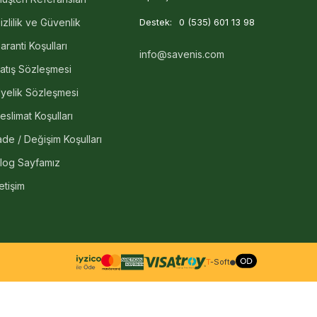
izlilik ve Güvenlik
Destek:
0 (535) 601 13 98
aranti Koşulları
info@savenis.com
atış Sözleşmesi
yelik Sözleşmesi
eslimat Koşulları
ade / Değişim Koşulları
log Sayfamız
letişim
T
-Soft