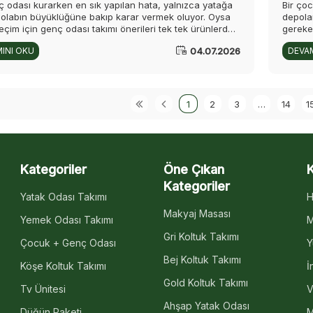
ç odası kurarken en sık yapılan hata, yalnızca yatağa
Bir ço
dolabın büyüklüğüne bakıp karar vermek oluyor. Oysa
depolam
 seçim için genç odası takımı önerileri tek tek ürünlerden
gereke
a fazlasını kapsar. Odanın metrekaresi, çocuğun yaşı,
mobily
04.07.2026
INI OKU
DEVAM
lışma düzeni, depolama ihtiyacı ve stil beklentisi
ve doğ
e düşünülmediğinde, ilk bakışta şık görünen bir takım
riskli
rede yetersiz kalabilir.
değil,
kullanı
değerle
1
2
3
…
14
1
Kategoriler
Öne Çıkan
Kategoriler
Yatak Odası Takımı
H
Makyaj Masası
Yemek Odası Takımı
M
Gri Koltuk Takımı
Çocuk + Genç Odası
Y
Bej Koltuk Takımı
Köşe Koltuk Takımı
İ
Gold Koltuk Takımı
Tv Ünitesi
V
Ahşap Yatak Odası
Düğün Paketi
M