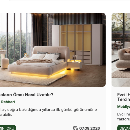
aların Ömrü Nasıl Uzatılır?
Evcil 
Tercih
 Rehberi
Mobily
lar, doğru bakıldığında yıllarca ilk günkü görünümüne
Evcil 
labilir.
faktör
07.08.2026
INI OKU
DEVAM