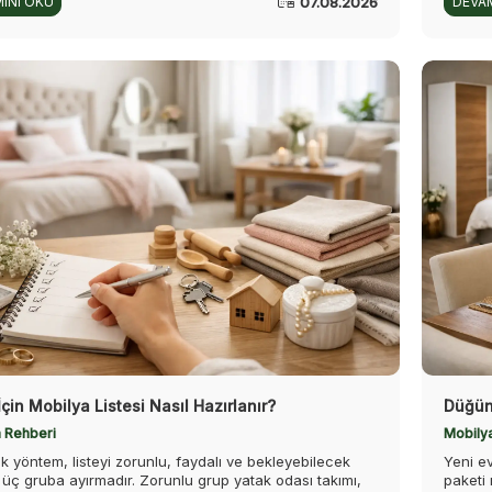
07.08.2026
INI OKU
DEVAM
İçin Mobilya Listesi Nasıl Hazırlanır?
Düğün
 Rehberi
Mobily
ik yöntem, listeyi zorunlu, faydalı ve bekleyebilecek
Yeni e
 üç gruba ayırmadır. Zorunlu grup yatak odası takımı,
paketi