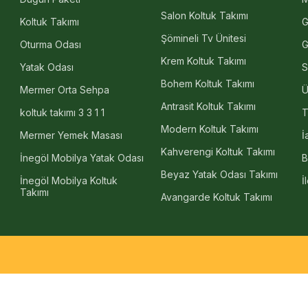
Salon Koltuk Takımı
Koltuk Takımı
G
Şömineli Tv Ünitesi
Oturma Odası
G
Krem Koltuk Takımı
Yatak Odası
S
Bohem Koltuk Takımı
Mermer Orta Sehpa
Ü
Antrasit Koltuk Takımı
koltuk takımı 3 3 1 1
T
Modern Koltuk Takımı
Mermer Yemek Masası
İ
Kahverengi Koltuk Takımı
İnegöl Mobilya Yatak Odası
B
Beyaz Yatak Odası Takımı
İnegöl Mobilya Koltuk
İ
Takımı
Avangarde Koltuk Takımı