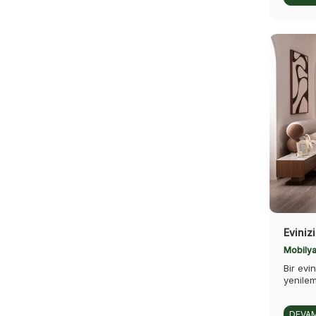
Eviniz
Mobilya
Bir evi
yenile
DEVAM