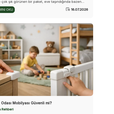
e çok şık görünen bir paket, eve taşındığında bazen
alabalık, bazen de eksik olabiliyor. Doğru seçim,
16.07.2026
INI OKU
çok parça almak değil; ihtiyaç seçenekleri alanları stil,
ve kullanım deneyimiyle birlikte düşünmekten geçiyor.
 Odası Mobilyası Güvenli mi?
a Rehberi