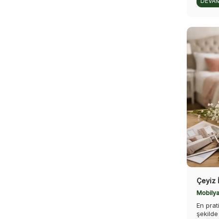
DEVAM
Çeyiz 
Mobilya
En prat
şekilde