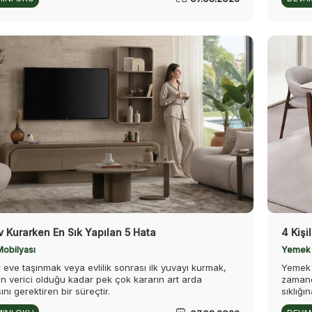
v Kurarken En Sık Yapılan 5 Hata
4 Kişi
Mobilyası
Yemek 
r eve taşınmak veya evlilik sonrası ilk yuvayı kurmak,
Yemek 
 verici olduğu kadar pek çok kararın art arda
zamand
ını gerektiren bir süreçtir.
sıklığı