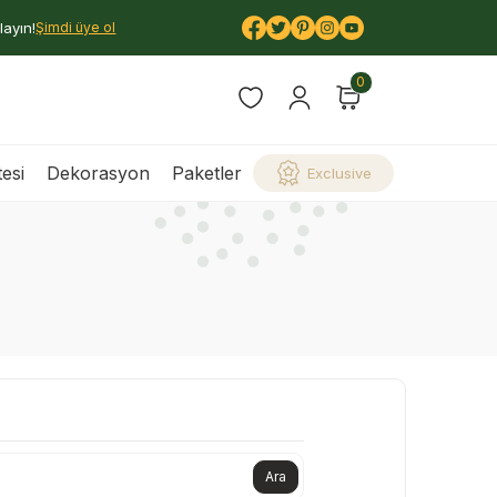
layın!
Şimdi üye ol
0
esi
Dekorasyon
Paketler
Exclusive
Ara