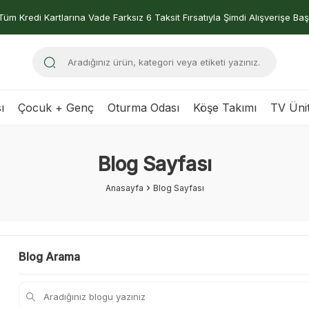
Tüm Kredi Kartlarına Vade Farksız 6 Taksit Fırsatıyla Şimdi Alışverişe Baş
ı
Çocuk + Genç
Oturma Odası
Köşe Takımı
TV Ünit
Blog Sayfası
Anasayfa
Blog Sayfası
Blog Arama