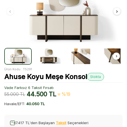
Ürün Kodu :
T5291
Ahuse Koyu Meşe Konsol
Stokta
Vade Farksız 6 Taksit Fırsatı
44.500
TL
55.000
TL
%19
Havale/EFT:
40.050 TL
7.417 TL'den Başlayan
Taksit
Seçenekleri