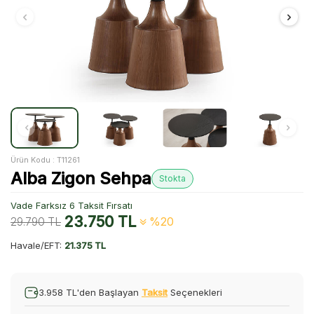
Ürün Kodu :
T11261
Alba Zigon Sehpa
Stokta
Vade Farksız 6 Taksit Fırsatı
23.750
TL
29.790
TL
%20
Havale/EFT:
21.375 TL
3.958 TL'den Başlayan
Taksit
Seçenekleri