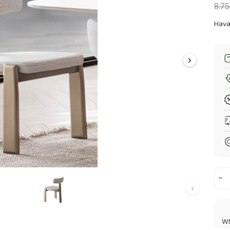
8.7
Hava
Wh