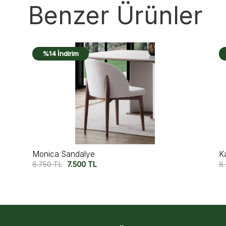
Benzer Ürünler
%21 İndirim
Kavala Sandalye
A
8.750
TL
6.875
TL
8