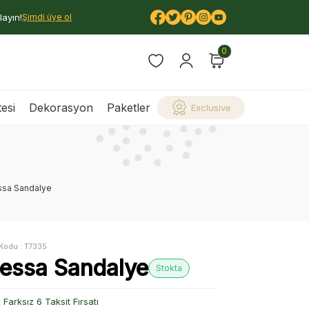
layın!
Şimdi üye ol
0
esi
Dekorasyon
Paketler
Exclusive
ssa Sandalye
Kodu :
T7335
lessa Sandalye
Stokta
Farksız 6 Taksit Fırsatı