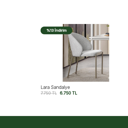
%14 İndirim
Monica Sandalye
8.750
TL
7.500
TL