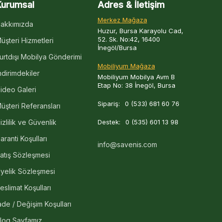
Kurumsal
Adres & İletişim
Merkez Mağaza
akkımızda
Huzur, Bursa Karayolu Cad,
52. Sk. No:42, 16400
üşteri Hizmetleri
İnegöl/Bursa
urtdışı Mobilya Gönderimi
Mobiliyum Mağaza
ndirimdekiler
Mobiliyum Mobilya Avm B
Etap No: 38 İnegöl, Bursa
ideo Galeri
Sipariş:
0 (533) 681 60 76
üşteri Referansları
izlilik ve Güvenlik
Destek:
0 (535) 601 13 98
aranti Koşulları
info@savenis.com
atış Sözleşmesi
yelik Sözleşmesi
eslimat Koşulları
ade / Değişim Koşulları
log Sayfamız