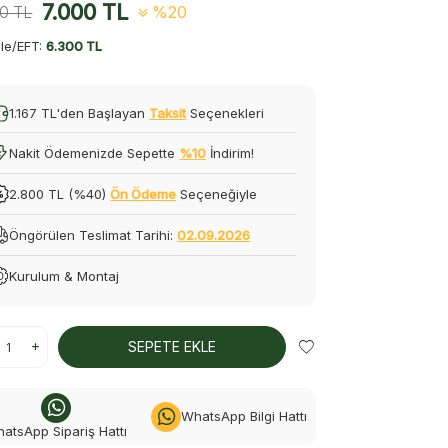
7.000
TL
50
TL
%20
le/EFT:
6.300 TL
1.167 TL'den Başlayan
Taksit
Seçenekleri
Nakit Ödemenizde Sepette
%10
İndirim!
2.800 TL (%40)
Ön Ödeme
Seçeneğiyle
Öngörülen Teslimat Tarihi:
02.09.2026
Kurulum & Montaj
SEPETE EKLE
WhatsApp Bilgi Hattı
atsApp Sipariş Hattı