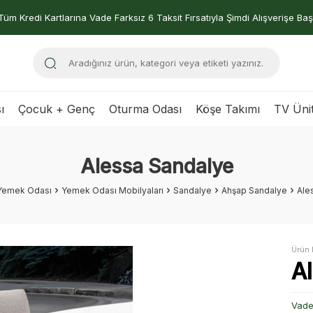
Tüm Kredi Kartlarına Vade Farksız 6 Taksit Fırsatıyla Şimdi Alışverişe Baş
ı
Çocuk + Genç
Oturma Odası
Köşe Takımı
TV Ünit
Alessa Sandalye
Yemek Odası
Yemek Odası Mobilyaları
Sandalye
Ahşap Sandalye
Ale
Ürün 
A
Vade 