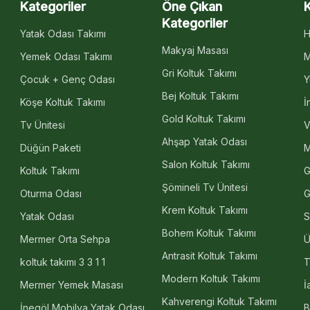
Kategoriler
Öne Çıkan
Kategoriler
Yatak Odası Takımı
H
Makyaj Masası
Yemek Odası Takımı
M
Gri Koltuk Takımı
Çocuk + Genç Odası
Y
Bej Koltuk Takımı
Köşe Koltuk Takımı
İ
Gold Koltuk Takımı
Tv Ünitesi
V
Ahşap Yatak Odası
Düğün Paketi
M
Salon Koltuk Takımı
Koltuk Takımı
G
Şömineli Tv Ünitesi
Oturma Odası
G
Krem Koltuk Takımı
Yatak Odası
S
Bohem Koltuk Takımı
Mermer Orta Sehpa
Ü
Antrasit Koltuk Takımı
koltuk takımı 3 3 1 1
T
Modern Koltuk Takımı
Mermer Yemek Masası
İ
Kahverengi Koltuk Takımı
İnegöl Mobilya Yatak Odası
B