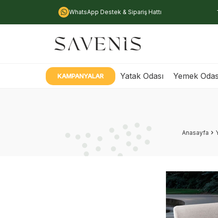
WhatsApp Destek & Sipariş Hattı
Yatak Odası
Yemek Odas
KAMPANYALAR
Anasayfa