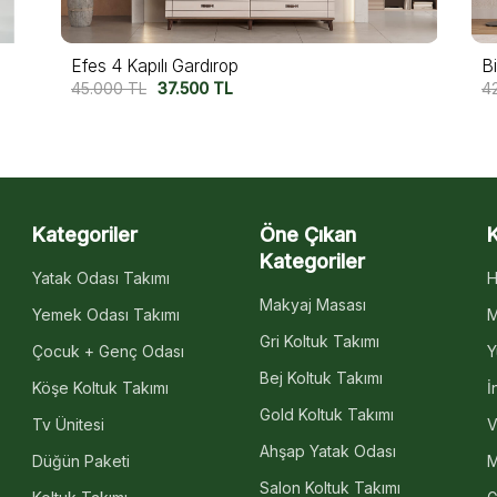
Biga 4 Kapılı Gardırop
42.500
TL
35.000
TL
Kategoriler
Öne Çıkan
Kategoriler
Yatak Odası Takımı
H
Makyaj Masası
Yemek Odası Takımı
M
Gri Koltuk Takımı
Çocuk + Genç Odası
Y
Bej Koltuk Takımı
Köşe Koltuk Takımı
İ
Gold Koltuk Takımı
Tv Ünitesi
V
Ahşap Yatak Odası
Düğün Paketi
M
Salon Koltuk Takımı