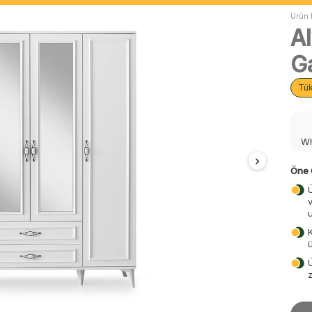
Ürün 
Al
G
Tü
Wh
Öne 
z