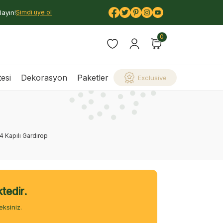
layın!
Şimdi üye ol
0
esi
Dekorasyon
Paketler
Exclusive
 4 Kapılı Gardırop
tedir.
ksiniz.