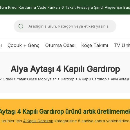
Tüm Kredi Kartlarına Vade Farksız 6 Taksit Fırsatıyla Şimdi Alışverişe Baş
ı
Çocuk + Genç
Oturma Odası
Köşe Takımı
TV Ünit
Alya Aytaşı 4 Kapılı Gardırop
k Odası
Yatak Odası Mobilyaları
Gardrop
4 Kapılı Gardırop
Alya Aytaşı
Aytaşı 4 Kapılı Gardırop ürünü artık üretilmemek
 ürünler için
4 Kapılı Gardırop
kategorisine
4
saniye sonra yönlendirilece