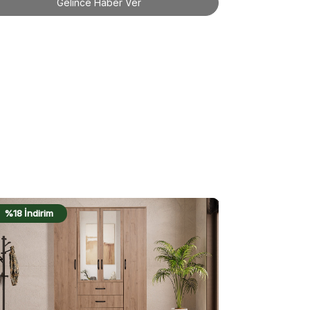
Gelince Haber Ver
%18 İndirim
%17 İndir