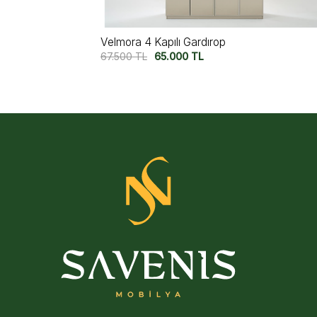
Efes 4 Kapılı Gardırop
45.000
TL
37.500
TL