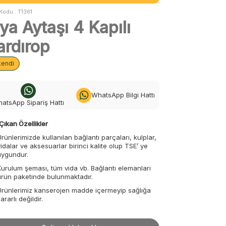
Kodu :
T1361
ya Aytaşı 4 Kapılı
ardırop
kendi
WhatsApp Bilgi Hattı
atsApp Sipariş Hattı
Çıkan Özellikler
Ürünlerimizde kullanılan bağlantı parçaları, kulplar,
vidalar ve aksesuarlar birinci kalite olup TSE’ ye
uygundur.
Kurulum şeması, tüm vida vb. Bağlantı elemanları
ürün paketinde bulunmaktadır.
Ürünlerimiz kanserojen madde içermeyip sağlığa
ararlı değildir.