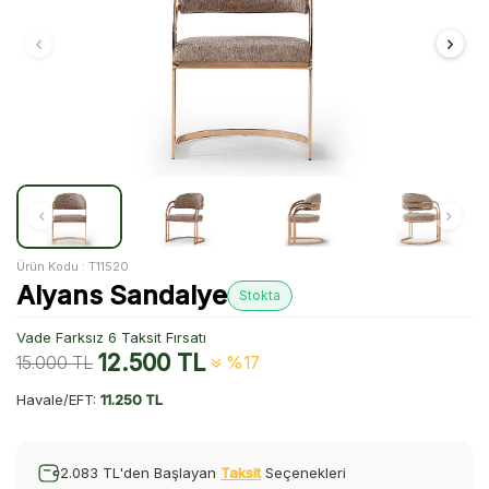
Ürün Kodu :
T11520
Alyans Sandalye
Stokta
Vade Farksız 6 Taksit Fırsatı
12.500
TL
15.000
TL
%17
Havale/EFT:
11.250 TL
2.083 TL'den Başlayan
Taksit
Seçenekleri