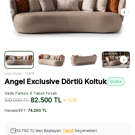
Ürün Kodu :
T3978
Angel Exclusive Dörtlü Koltuk
Stokta
Vade Farksız 6 Taksit Fırsatı
82.500
TL
100.000
TL
%18
Havale/EFT:
74.250 TL
13.750 TL'den Başlayan
Taksit
Seçenekleri