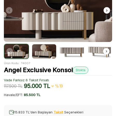
Ürün Kodu :
T4007
Angel Exclusive Konsol
Stokta
Vade Farksız 6 Taksit Fırsatı
95.000
TL
117.500
TL
%19
Havale/EFT:
85.500 TL
15.833 TL'den Başlayan
Taksit
Seçenekleri