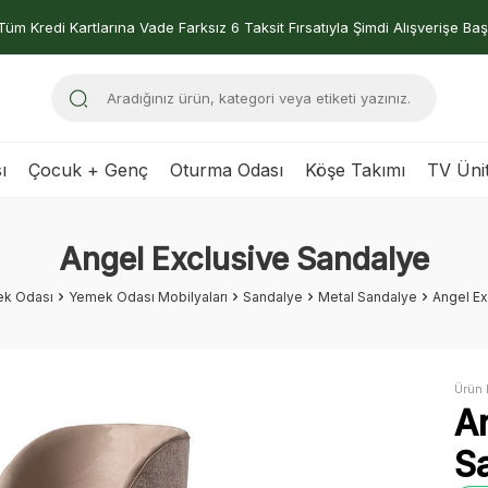
Tüm Kredi Kartlarına Vade Farksız 6 Taksit Fırsatıyla Şimdi Alışverişe Baş
ı
Çocuk + Genç
Oturma Odası
Köşe Takımı
TV Ünit
Angel Exclusive Sandalye
k Odası
Yemek Odası Mobilyaları
Sandalye
Metal Sandalye
Angel Ex
Ürün 
A
S