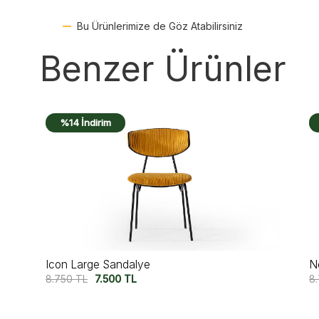
Bu Ürünlerimize de Göz Atabilirsiniz
Benzer Ürünler
%14 İndirim
Negro Sandalye
B
8.750
TL
7.500
TL
9