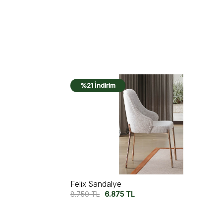
%14 İndirim
Icon Large Sandalye
8.750
TL
7.500
TL