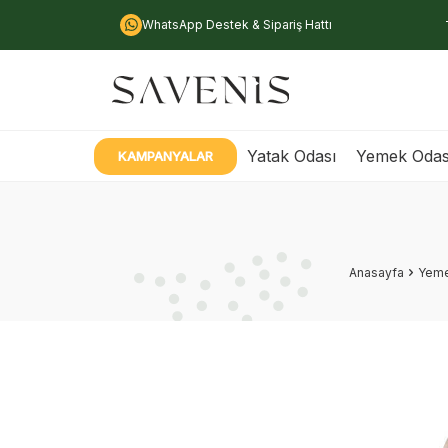
WhatsApp Destek & Sipariş Hattı
Yatak Odası
Yemek Odas
KAMPANYALAR
Anasayfa
Yeme