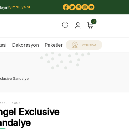
layın!
Şimdi üye ol
0
esi
Dekorasyon
Paketler
Exclusive
clusive Sandalye
Kodu :
T4005
ngel Exclusive
andalye