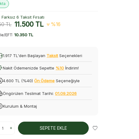
kta
Farksız 6 Taksit Fırsatı
11.500
TL
50
TL
%16
le/EFT:
10.350 TL
1.917 TL'den Başlayan
Taksit
Seçenekleri
Nakit Ödemenizde Sepette
%10
İndirim!
4.600 TL (%40)
Ön Ödeme
Seçeneğiyle
Öngörülen Teslimat Tarihi:
01.09.2026
Kurulum & Montaj
SEPETE EKLE