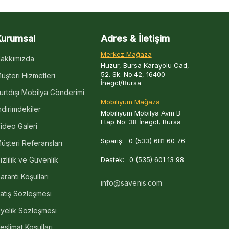
Kurumsal
Adres & İletişim
Merkez Mağaza
akkımızda
Huzur, Bursa Karayolu Cad,
52. Sk. No:42, 16400
üşteri Hizmetleri
İnegöl/Bursa
urtdışı Mobilya Gönderimi
Mobiliyum Mağaza
ndirimdekiler
Mobiliyum Mobilya Avm B
Etap No: 38 İnegöl, Bursa
ideo Galeri
Sipariş:
0 (533) 681 60 76
üşteri Referansları
izlilik ve Güvenlik
Destek:
0 (535) 601 13 98
aranti Koşulları
info@savenis.com
atış Sözleşmesi
yelik Sözleşmesi
eslimat Koşulları