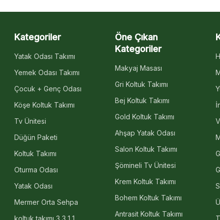
Kategoriler
Öne Çıkan
Kategoriler
Yatak Odası Takımı
H
Makyaj Masası
Yemek Odası Takımı
M
Gri Koltuk Takımı
Çocuk + Genç Odası
Y
Bej Koltuk Takımı
Köşe Koltuk Takımı
İ
Gold Koltuk Takımı
Tv Ünitesi
V
Ahşap Yatak Odası
Düğün Paketi
M
Salon Koltuk Takımı
Koltuk Takımı
G
Şömineli Tv Ünitesi
Oturma Odası
G
Krem Koltuk Takımı
Yatak Odası
S
Bohem Koltuk Takımı
Mermer Orta Sehpa
Ü
Antrasit Koltuk Takımı
koltuk takımı 3 3 1 1
T