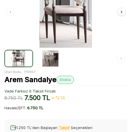
Ürün Kodu :
T10957
Arem Sandalye
Stokta
Vade Farksız 6 Taksit Fırsatı
7.500
TL
8.750
TL
%14
Havale/EFT:
6.750 TL
1.250 TL'den Başlayan
Taksit
Seçenekleri