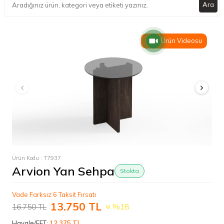
Ara
Ürün Videosu
Ürün Kodu :
T7937
Arvion Yan Sehpa
Stokta
Vade Farksız 6 Taksit Fırsatı
13.750
TL
16.750
TL
%18
Havale/EFT:
12.375 TL