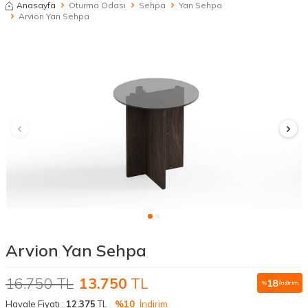
Anasayfa
Oturma Odası
Sehpa
Yan Sehpa
Arvion Yan Sehpa
Arvion Yan Sehpa
16.750
TL
13.750
TL
18
%
İndirim
Havale Fiyatı :
12.375
TL
%10
İndirim