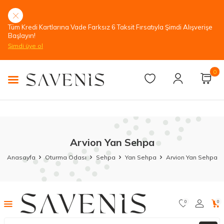
Tüm Kredi Kartlarına Vade Farksız 6 Taksit Fırsatıyla Şimdi Alışverişe
Başlayın!
Şimdi üye ol
0
Arvion Yan Sehpa
Anasayfa
Oturma Odası
Sehpa
Yan Sehpa
Arvion Yan Sehpa
0
0