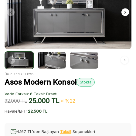
Ürün Kodu :
T1295
Asos Modern Konsol
Stokta
Vade Farksız 6 Taksit Fırsatı
25.000
TL
32.000
TL
%22
Havale/EFT:
22.500 TL
4.167 TL'den Başlayan
Taksit
Seçenekleri