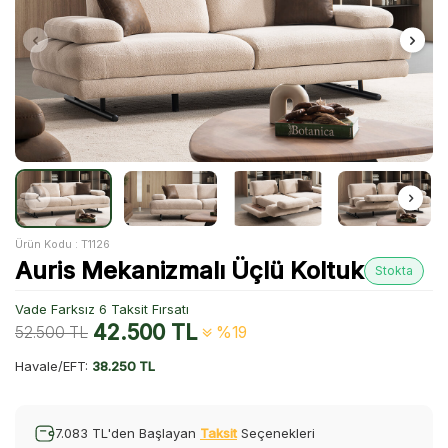
Ürün Kodu :
T1126
Auris Mekanizmalı Üçlü Koltuk
Stokta
Vade Farksız 6 Taksit Fırsatı
42.500
TL
52.500
TL
%19
Havale/EFT:
38.250 TL
7.083 TL'den Başlayan
Taksit
Seçenekleri