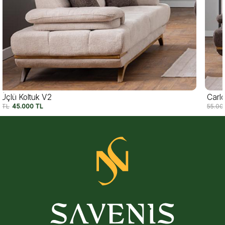
Carlo Üçlü Koltuk V1
55.000
TL
45.000
TL