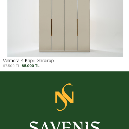
Velmora 4 Kapılı Gardırop
67.500
TL
65.000
TL