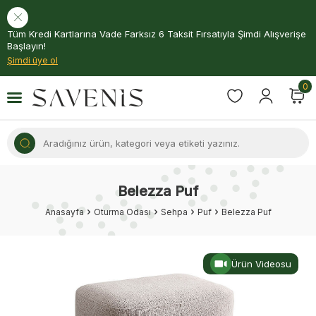
Tüm Kredi Kartlarına Vade Farksız 6 Taksit Fırsatıyla Şimdi Alışverişe
Başlayın!
Şimdi üye ol
0
Belezza Puf
Anasayfa
Oturma Odası
Sehpa
Puf
Belezza Puf
Ürün Videosu