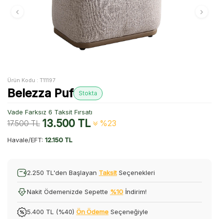
Ürün Kodu :
T11197
Belezza Puf
Stokta
Vade Farksız 6 Taksit Fırsatı
13.500
TL
17.500
TL
%23
Havale/EFT:
12.150 TL
2.250 TL'den Başlayan
Taksit
Seçenekleri
Nakit Ödemenizde Sepette
%10
İndirim!
5.400 TL (%40)
Ön Ödeme
Seçeneğiyle