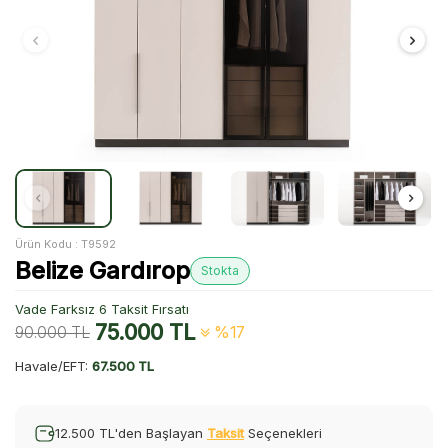
Ürün Kodu :
T9592
Belize Gardırop
Stokta
Vade Farksız 6 Taksit Fırsatı
75.000
TL
90.000
TL
%17
Havale/EFT:
67.500 TL
12.500 TL'den Başlayan
Taksit
Seçenekleri