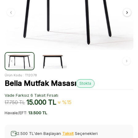
Ürün Kodu :
T12078
Bella Mutfak Masası
Stokta
Vade Farksız 6 Taksit Fırsatı
15.000
TL
17.750
TL
%15
Havale/EFT:
13.500 TL
2.500 TL'den Başlayan
Taksit
Seçenekleri