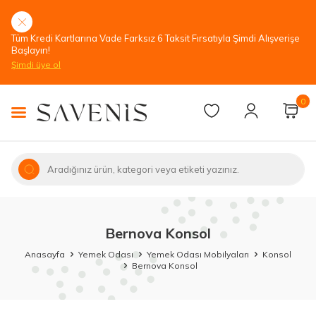
Tüm Kredi Kartlarına Vade Farksız 6 Taksit Fırsatıyla Şimdi Alışverişe
Başlayın!
Şimdi üye ol
0
Bernova Konsol
Anasayfa
Yemek Odası
Yemek Odası Mobilyaları
Konsol
Bernova Konsol