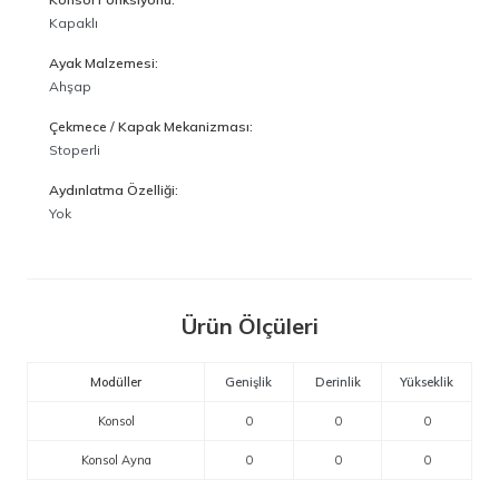
Kapaklı
Ayak Malzemesi:
Ahşap
Çekmece / Kapak Mekanizması:
Stoperli
Aydınlatma Özelliği:
Yok
Ürün Ölçüleri
Modüller
Genişlik
Derinlik
Yükseklik
Konsol
0
0
0
Konsol Ayna
0
0
0