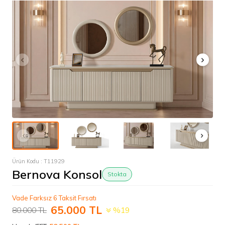
Ürün Kodu :
T11929
Bernova Konsol
Stokta
Vade Farksız 6 Taksit Fırsatı
65.000
TL
80.000
TL
%19