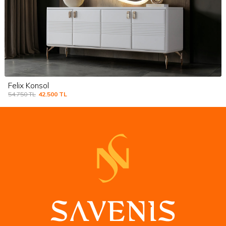
Felix Konsol
54.750
TL
42.500
TL