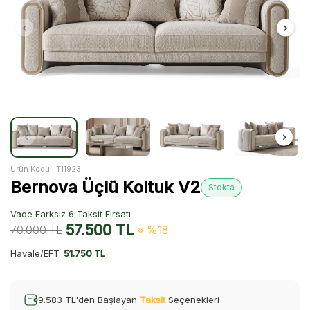
Ürün Kodu :
T11923
Bernova Üçlü Koltuk V2
Stokta
Vade Farksız 6 Taksit Fırsatı
57.500
TL
70.000
TL
%18
Havale/EFT:
51.750 TL
9.583 TL'den Başlayan
Taksit
Seçenekleri