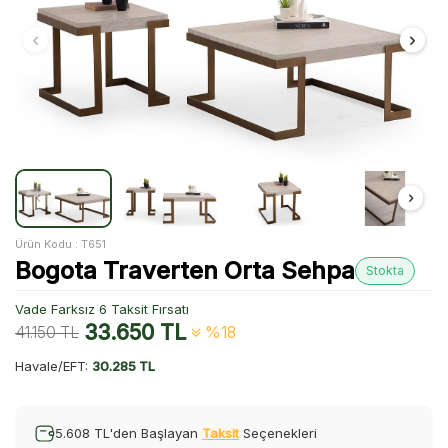
Ürün Kodu :
T651
Bogota Traverten Orta Sehpa
Stokta
Vade Farksız 6 Taksit Fırsatı
33.650
TL
41.150
TL
%18
Havale/EFT:
30.285 TL
5.608 TL'den Başlayan
Taksit
Seçenekleri