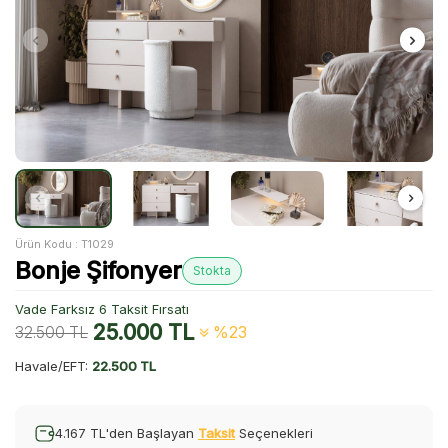
Ürün Kodu :
T1029
Bonje Şifonyer
Stokta
Vade Farksız 6 Taksit Fırsatı
25.000
TL
32.500
TL
%23
Havale/EFT:
22.500 TL
4.167 TL'den Başlayan
Taksit
Seçenekleri