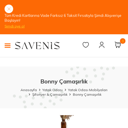
Tüm Kredi Kartlarına Vade Farksız 6 Taksit Fırsatıyla Şimdi Alışverişe
Başlayın!
Şimdi üye ol
0
Bonny Çamaşırlık
Anasayfa
Yatak Odası
Yatak Odası Mobilyaları
Şifonyer & Çamaşırlık
Bonny Çamaşırlık