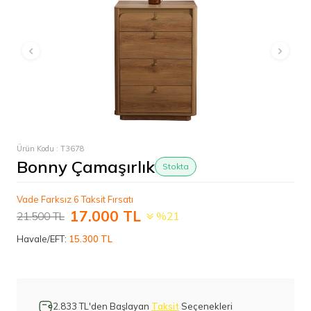
Ürün Kodu :
T3678
Bonny Çamaşırlık
Stokta
Vade Farksız 6 Taksit Fırsatı
17.000
TL
21.500
TL
%21
Havale/EFT:
15.300 TL
2.833 TL'den Başlayan
Taksit
Seçenekleri